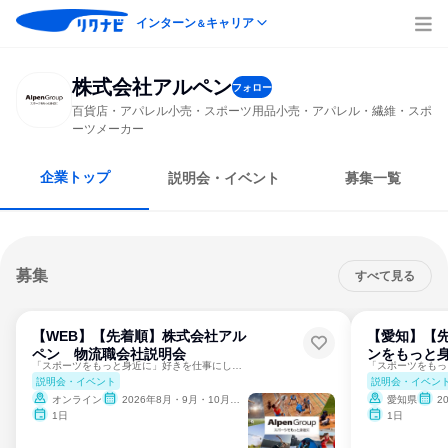
インターン
キャリア
＆
株式会社アルペン
フォロー
百貨店・アパレル小売・スポーツ用品小売・アパレル・繊維・スポ
ーツメーカー
企業トップ
説明会・イベント
募集一覧
募集
すべて見る
【WEB】【先着順】株式会社アル
【愛知】【
ペン 物流職会社説明会
ンをもっと身
「スポーツをもっと身近に」好きを仕事にしてみませんか？
説明会・イベント
説明会・イベン
オンライン
2026年8月・9月・10月・11月
愛知県
2
1日
1日