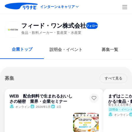
インターン
キャリア
＆
フィード・ワン株式会社
フォロー
食品・飲料メーカー・畜産業・水産業
企業トップ
説明会・イベント
募集一覧
募集
すべて見る
WEB 配合飼料で生まれるおいし
まずはここ
さの秘密 業界・企業セミナー
かる!食品・
オンライン
2026年1月
1日
説明会・イベン
オンライン