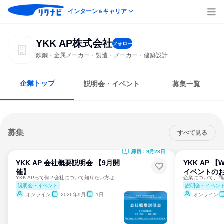
インターン
キャリア
＆
YKK AP株式会社
フォロー
鉄鋼・金属メーカー・製造・メーカー・建築設計
企業トップ
説明会・イベント
募集一覧
募集
すべて見る
締切：9月28日
YKK AP 会社概要説明会 【9月開
YKK AP 【
催】
イベントの
YKK APって何？会社について知りたい方はコチラ！
説明会・イベント
説明会・イベン
オンライン
2026年9月
1日
オンライン