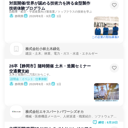
対面開催/世界が認める技術力を誇る金型製作
技術体験プログラム
自動車・航空・宇宙産業向け製造業／トップクラスの技術を学ぶ
静岡県
2026年8月・9月
1日
この企業の類似募集
株式会社小林土木緑化
建設・土木、林業、電力・ガス・水道・エネルギー
28卒【静岡市】随時開催 土木・造園セミナー
交通費支給
土木と造園の二刀流だからこそ。
説明会・イベント
仕事体験
静岡県
2026年8月・9月
1日
株式会社エキスパートパワーシズオカ
機械・医療機器メーカー、人材派遣・職業紹介、ソフトウェア開
発
締切：8月18日