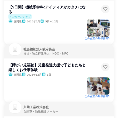
【5日間】機械系学科:アイディアがカタチにな
る
インターンシップ
静岡県
2025年9月
5日～10日
この企業の類似募集
社会福祉法人駿府葵会
福祉・独立行政法人・NGO・NPO
【障がい児福祉】児童発達支援で子どもたちと
楽しくお仕事体験
静岡県
2025年12月
1日
この企業の類似募集
川﨑工業株式会社
自動車・輸送機器メーカー