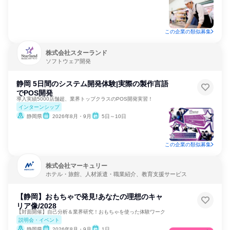
この企業の類似募集
株式会社スターランド
ソフトウェア開発
静岡 5日間のシステム開発体験|実際の製作言語
でPOS開発
導入実績5000店舗超、業界トップクラスのPOS開発実習！
インターンシップ
静岡県
2026年8月・9月
5日～10日
この企業の類似募集
株式会社マーキュリー
ホテル・旅館、人材派遣・職業紹介、教育支援サービス
【静岡】おもちゃで発見!あなたの理想のキャ
リア像/2028
【対面開催】自己分析＆業界研究！おもちゃを使った体験ワーク
説明会・イベント
静岡県
2026年8月・9月
1日