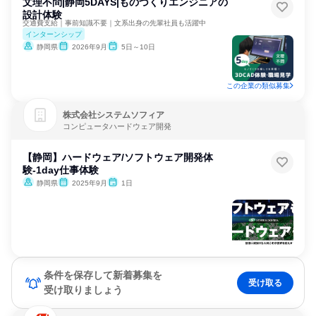
文理不問|静岡5DAYS|ものづくりエンジニアの
設計体験
交通費支給｜事前知識不要｜文系出身の先輩社員も活躍中
インターンシップ
静岡県
2026年9月
5日～10日
この企業の類似募集
株式会社システムソフィア
コンピュータハードウェア開発
【静岡】ハードウェア/ソフトウェア開発体
験-1day仕事体験
静岡県
2025年9月
1日
条件を保存して新着募集を
受け取る
受け取りましょう