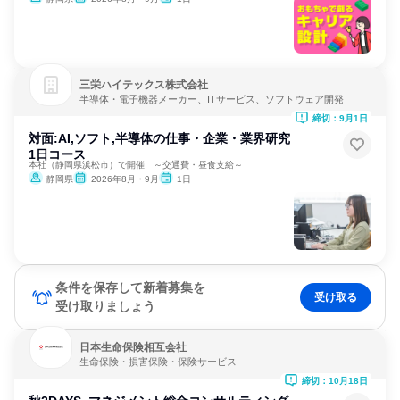
三栄ハイテックス株式会社
半導体・電子機器メーカー、ITサービス、ソフトウェア開発
締切：9月1日
対面:AI,ソフト,半導体の仕事・企業・業界研究
1日コース
本社（静岡県浜松市）で開催 ～交通費・昼食支給～
静岡県
2026年8月・9月
1日
条件を保存して新着募集を
受け取る
受け取りましょう
日本生命保険相互会社
生命保険・損害保険・保険サービス
締切：10月18日