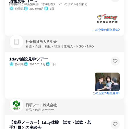
店舗見学コース
静岡県内に28店舗展開！地域密着スーパーのリアルを知れる
静岡県
2026年8月
1日
この企業の類似募集
社会福祉法人八生会
看護・介護、福祉・独立行政法人・NGO・NPO
1day/施設見学ツアー
静岡県
2025年12月
1日
この企業の類似募集
日研フード株式会社
食品・飲料メーカー
【食品メーカー】1day体験 試食・試飲・若
手社員との座談会