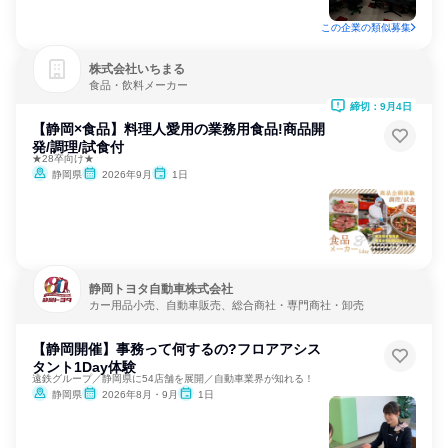
この企業の類似募集
株式会社いちまる
食品・飲料メーカー
締切：9月4日
【静岡×食品】料理人愛用の業務用食品!商品開
発/調理/試食付
★28卒向け★
静岡県
2026年9月
1日
静岡トヨタ自動車株式会社
カー用品小売、自動車販売、総合商社・専門商社・卸売
【静岡開催】事務って何するの?フロアアシス
タント1Day体験
遠鉄グループ／静岡県に54店舗を展開／自動車業界が知れる！
静岡県
2026年8月・9月
1日