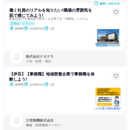
締切：8月31日
働く社員のリアルを知りたい!職場の雰囲気を
肌で感じてみよう!
創業以来37年連続黒字経営／人を育てる『内製化』システム
説明会・イベント
静岡県
2026年8月
1日
株式会社ナガクラ
小売・卸売・商社
【伊豆】【事務職】地域密着企業で事務職を体
験しよう!
静岡県
2026年2月
1日
この企業の類似募集
大宮精機株式会社
機械・医療機器メーカー