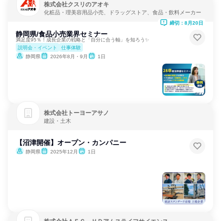
株式会社クスリのアオキ
化粧品・理美容用品小売、ドラッグストア、食品・飲料メーカー
締切：8月20日
静岡県/食品小売業界セミナー
満足度95％！成長企業の戦略と「自分に合う軸」を知ろう✨
説明会・イベント
仕事体験
静岡県
2026年8月・9月
1日
株式会社トーヨーアサノ
建設・土木
【沼津開催】オープン・カンパニー
静岡県
2025年12月
1日