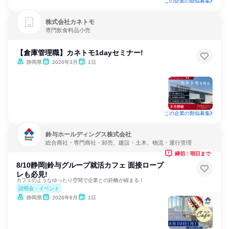
この企業の類似募集
株式会社カネトモ
専門飲食料品小売
【倉庫管理職】カネトモ1dayセミナー!
静岡県
2026年3月
1日
この企業の類似募集
鈴与ホールディングス株式会社
総合商社・専門商社・卸売、建設・土木、物流・運行管理
締切：明日まで
8/10静岡|鈴与グループ就活カフェ 面接ロープ
レも必見!
カフェのようなゆったり空間で企業との距離が縮まる！
説明会・イベント
静岡県
2026年8月
1日