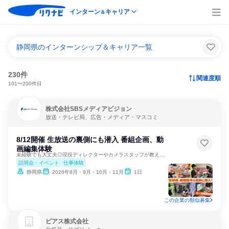
インターン
キャリア
＆
静岡県のインターンシップ＆キャリア一覧
230件
関連度順
101〜200件目
株式会社SBSメディアビジョン
放送・テレビ局、広告・メディア・マスコミ
8/12開催 生放送の裏側にも潜入 番組企画、動
画編集体験
未経験でも大丈夫◎現役ディレクターやカメラスタッフが教えます
説明会・イベント
仕事体験
静岡県
2026年8月・9月・10月・11月
1日
この企業の類似募集
ピアス株式会社