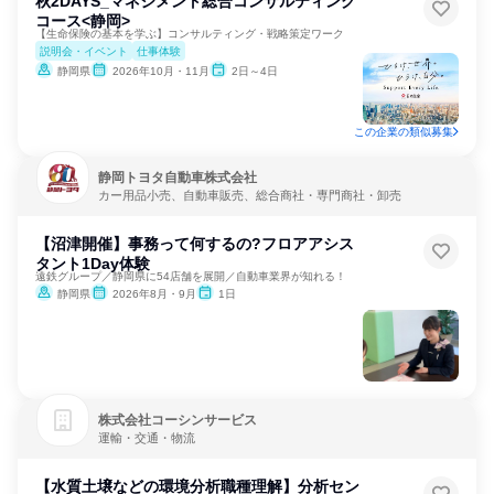
秋2DAYS_マネジメント総合コンサルティング
コース<静岡>
【生命保険の基本を学ぶ】コンサルティング・戦略策定ワーク
説明会・イベント
仕事体験
静岡県
2026年10月・11月
2日～4日
この企業の類似募集
静岡トヨタ自動車株式会社
カー用品小売、自動車販売、総合商社・専門商社・卸売
【沼津開催】事務って何するの?フロアアシス
タント1Day体験
遠鉄グループ／静岡県に54店舗を展開／自動車業界が知れる！
静岡県
2026年8月・9月
1日
株式会社コーシンサービス
運輸・交通・物流
【水質土壌などの環境分析職種理解】分析セン