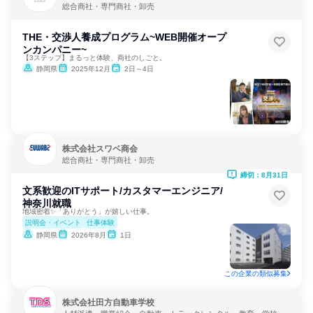
総合商社・専門商社・卸売
THE・交渉人養成プログラム~WEB開催オープ
ンカンパニー~
【3ステップ】まるっと体験、商社のしごと。
静岡県
2025年12月
2日～4日
株式会社スワベ商会
総合商社・専門商社・卸売
締切：8月31日
文系歓迎のITサポート/カスタマーエンジニア/
神奈川就職
地域密着✨「ありがとう」が嬉しい仕事。
説明会・イベント
仕事体験
静岡県
2026年8月
1日
この企業の類似募集
株式会社田方自動車学校