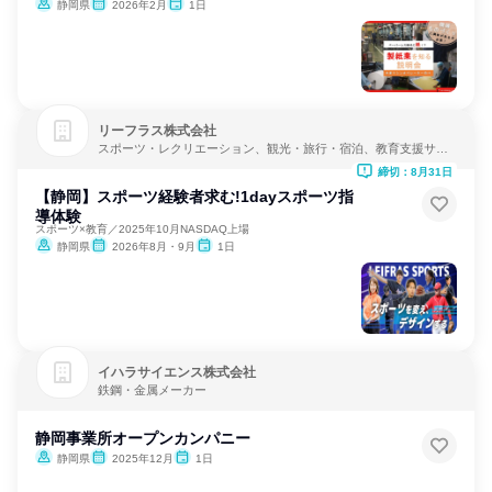
静岡県
2026年2月
1日
リーフラス株式会社
スポーツ・レクリエーション、観光・旅行・宿泊、教育支援サー
ビス
締切：8月31日
【静岡】スポーツ経験者求む!1dayスポーツ指
導体験
スポーツ×教育／2025年10月NASDAQ上場
静岡県
2026年8月・9月
1日
イハラサイエンス株式会社
鉄鋼・金属メーカー
静岡事業所オープンカンパニー
静岡県
2025年12月
1日