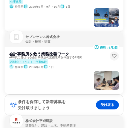
仕事体験
静岡県
2026年8月・9月・10月
1日
セブンセンス株式会社
会計・税務・監査
締切：9月3日
会計事務所を救う業務改善ワーク
AI時代に選ばれる会計事務所の業務改革を体感する2時間
説明会・イベント
仕事体験
静岡県
2026年9月
1日
条件を保存して新着募集を
受け取る
受け取りましょう
株式会社平成建設
建築設計、建設・土木、不動産管理