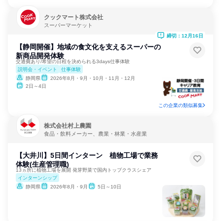
クックマート株式会社
スーパーマーケット
締切：12月16日
【静岡開催】地域の食文化を支えるスーパーの
新商品開発体験
交通費あり/希望の日程を決められる3days仕事体験
説明会・イベント
仕事体験
静岡県
2026年8月・9月・10月・11月・12月
2日～4日
この企業の類似募集
株式会社村上農園
食品・飲料メーカー、農業・林業・水産業
【大井川】5日間インターン 植物工場で業務
体験(生産管理職)
13ヵ所に植物工場を展開 発芽野菜で国内トップクラスシェア
インターンシップ
静岡県
2026年8月・9月
5日～10日