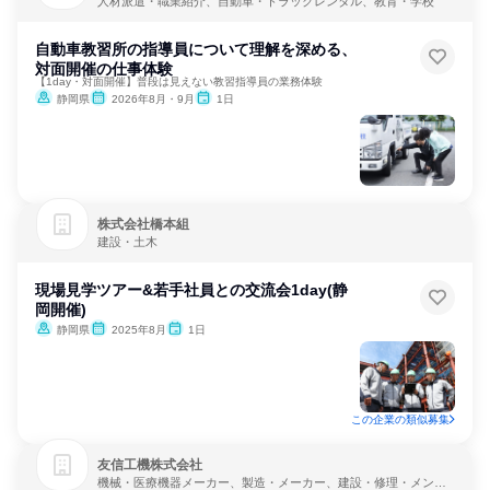
人材派遣・職業紹介、自動車・トラックレンタル、教育・学校
自動車教習所の指導員について理解を深める、
対面開催の仕事体験
【1day・対面開催】普段は見えない教習指導員の業務体験
静岡県
2026年8月・9月
1日
株式会社橋本組
建設・土木
現場見学ツアー&若手社員との交流会1day(静
岡開催)
静岡県
2025年8月
1日
この企業の類似募集
友信工機株式会社
機械・医療機器メーカー、製造・メーカー、建設・修理・メンテ