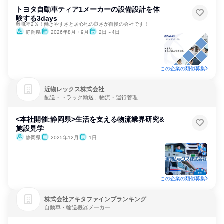
トヨタ自動車ティア1メーカーの設備設計を体
験する3days
離職率2％！働きやすさと居心地の良さが自慢の会社です！
静岡県
2026年8月・9月
2日～4日
この企業の類似募集
近物レックス株式会社
配送・トラック輸送、物流・運行管理
<本社開催:静岡県>生活を支える物流業界研究&
施設見学
静岡県
2025年12月
1日
この企業の類似募集
株式会社アキタファインブランキング
自動車・輸送機器メーカー