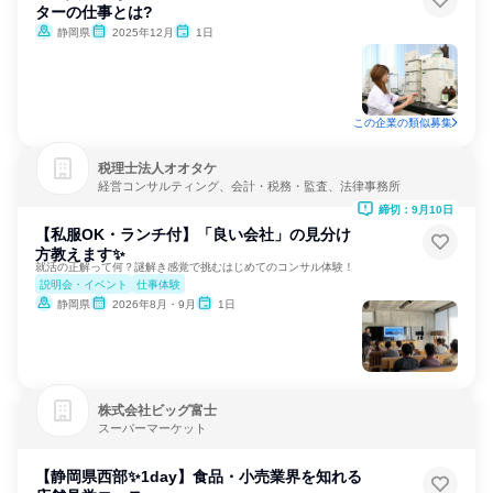
ターの仕事とは?
静岡県
2025年12月
1日
この企業の類似募集
税理士法人オオタケ
経営コンサルティング、会計・税務・監査、法律事務所
締切：9月10日
【私服OK・ランチ付】「良い会社」の見分け
方教えます✨
就活の正解って何？謎解き感覚で挑むはじめてのコンサル体験！
説明会・イベント
仕事体験
静岡県
2026年8月・9月
1日
株式会社ビッグ富士
スーパーマーケット
【静岡県西部✨1day】食品・小売業界を知れる