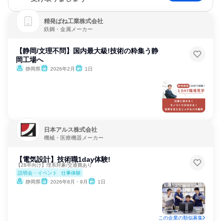
精発ばね工業株式会社
鉄鋼・金属メーカー
【静岡/文理不問】国内最大級!技術の粋集う静
岡工場へ
静岡県
2026年2月
1日
日本アルス株式会社
機械・医療機器メーカー
【電気設計】技術職1day体験!
【28卒向け】理系対象/交通費あり
説明会・イベント
仕事体験
静岡県
2026年8月・9月
1日
この企業の類似募集