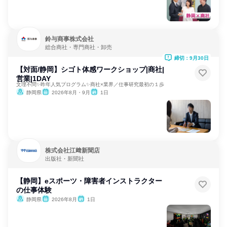
鈴与商事株式会社
総合商社・専門商社・卸売
締切：9月30日
【対面/静岡】シゴト体感ワークショップ|商社|
営業|1DAY
文理不問✨昨年人気プログラム✨商社×業界／仕事研究最初の１歩
静岡県
2026年8月・9月
1日
株式会社江﨑新聞店
出版社・新聞社
【静岡】eスポーツ・障害者インストラクター
の仕事体験
静岡県
2026年8月
1日