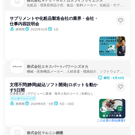
株式会社ＡＦＣ－ＨＤアムスライフサイエンス
化粧品・理美容用品小売、食品・飲料メーカー、化粧品・サプリ
メーカー
サプリメントや化粧品製造会社の業界・会社・
仕事内容説明会
静岡県
2025年10月
1日
株式会社エキスパートパワーシズオカ
機械・医療機器メーカー、人材派遣・職業紹介、ソフトウェア開
発
締切：8月18日
文理不問|静岡|組込ソフト開発|ロボットを動か
す5日間
交通費支給｜ITデビューに最適・毎年人気のコース｜転勤なし
インターンシップ
静岡県
2026年8月・9月
5日～10日
この企業の類似募集
株式会社マルニシ鋼機