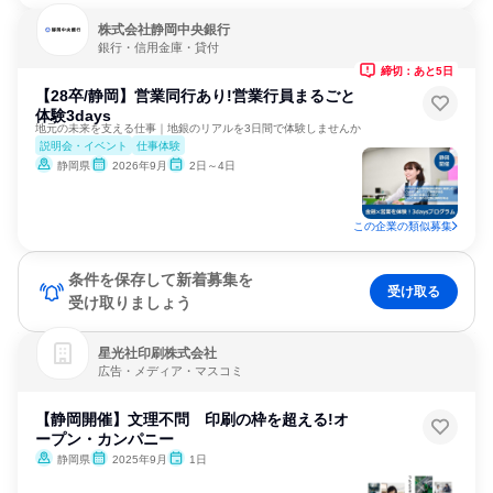
株式会社静岡中央銀行
銀行・信用金庫・貸付
締切：あと5日
【28卒/静岡】営業同行あり!営業行員まるごと
体験3days
地元の未来を支える仕事｜地銀のリアルを3日間で体験しませんか
説明会・イベント
仕事体験
静岡県
2026年9月
2日～4日
この企業の類似募集
条件を保存して新着募集を
受け取る
受け取りましょう
星光社印刷株式会社
広告・メディア・マスコミ
【静岡開催】文理不問 印刷の枠を超える!オ
ープン・カンパニー
静岡県
2025年9月
1日