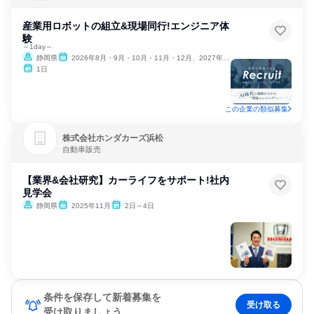
ナンスサービス
産業用ロボットの組立&現場同行!エンジニア体
験
～1day～
静岡県
2026年8月・9月・10月・11月・12月、2027年1月
1日
この企業の類似募集
株式会社ホンダカーズ浜松
自動車販売
【業界&会社研究】カーライフをサポート!社内
見学会
静岡県
2025年11月
2日～4日
条件を保存して新着募集を
受け取る
受け取りましょう