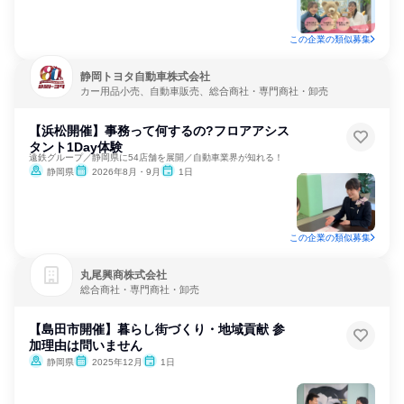
この企業の類似募集
静岡トヨタ自動車株式会社
カー用品小売、自動車販売、総合商社・専門商社・卸売
【浜松開催】事務って何するの?フロアアシス
タント1Day体験
遠鉄グループ／静岡県に54店舗を展開／自動車業界が知れる！
静岡県
2026年8月・9月
1日
この企業の類似募集
丸尾興商株式会社
総合商社・専門商社・卸売
【島田市開催】暮らし街づくり・地域貢献 参
加理由は問いません
静岡県
2025年12月
1日