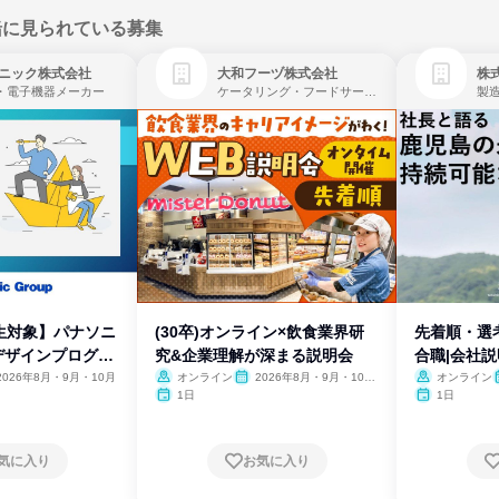
緒に見られている募集
ニック株式会社
大和フーヅ株式会社
株
・電子機器メーカー
ケータリング・フードサービス、レストラン・カフェ、飲食
製
生対象】パナソニ
(30卒)オンライン×飲食業界研
先着順・選
デザインプログラ
究&企業理解が深まる説明会
合職|会社
2026年8月・9月・10月
オンライン
2026年8月・9月・10
オンライン
月・11月・12月
1日
1日
気に入り
お気に入り