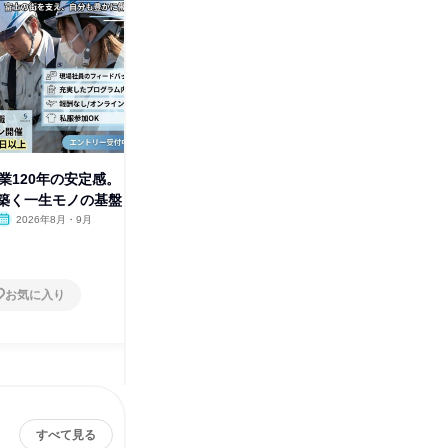
業120年の安定感。
【28卒】100人を動かす指揮者
築く一生モノの基盤
体験!現場を束ねる絆1day
2026年8月・9月
静岡県
2026年8月・9月
1日
お気に入り
お気に入り
すべて見る