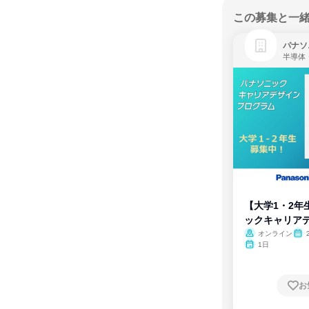
この募集と一
パナソ
半導体
【大学1・2年
ックキャリア
ム
オンライン
1日
お