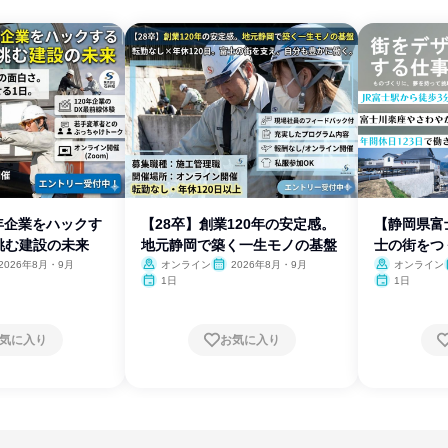
0年企業をハックす
【28卒】創業120年の安定感。
【静岡県富
挑む建設の未来
地元静岡で築く一生モノの基盤
士の街をつ
とは
2026年8月・9月
オンライン
2026年8月・9月
オンライン
1日
1日
気に入り
お気に入り