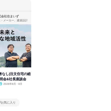
式会社住まいず
株式会社KADOKAWA
造・メーカー、建築設計
出版社・新聞社
考なし|注文住宅の総
【動画コンテンツ】
「洋服の
説明会&社長座談会
KADOKAWA企業研究セミナー
分の強み
2026年8月・9月
オンライン
2026年8月・9月・10
オンラ
月・11月・12月
1日
1日
お気に入り
お気に入り