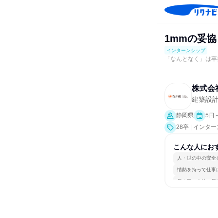
1mmの妥協
インターンシップ
「なんとなく」は卒
株式会
建築設
静岡県
5日
28卒 | インタ
こんな人にお
人・世の中の安全
情熱を持って仕事
長く同じ会社に居