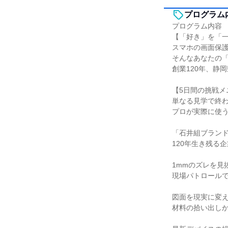
プログラム
プログラム内容
【「好き」を「
スマホの画面保
そんなあなたの
創業120年、静
【5日間の挑戦メ
単なる見学で終
プロが実際に使
「石井組ブラン
120年生き残る
1mmのズレを見
現場パトロール
図面を現実に変
材料の拾い出しか