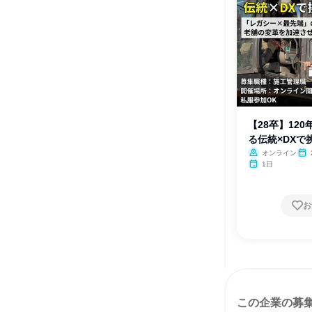
【28卒】12
る伝統×DXで
オンライン
1日
お
この企業の募