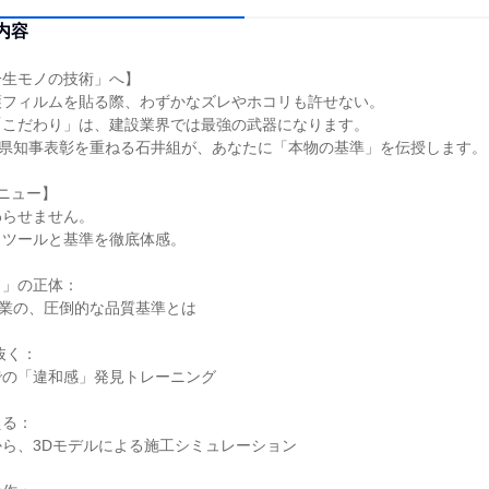
内容
一生モノの技術」へ】
護フィルムを貼る際、わずかなズレやホコリも許せない。
「こだわり」は、建設業界では最強の武器になります。
岡県知事表彰を重ねる石井組が、あなたに「本物の基準」を伝授します。
ニュー】
わらせません。
うツールと基準を徹底体感。
ド」の正体：
企業の、圧倒的な品質基準とは
抜く：
での「違和感」発見トレーニング
える：
ら、3Dモデルによる施工シミュレーション