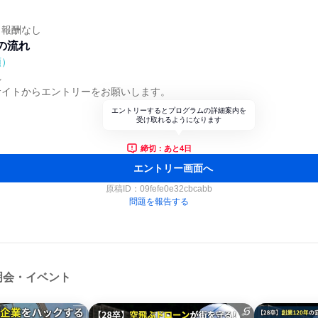
・報酬なし
の流れ
順）
れ
サイトからエントリーをお願いします。
エントリーするとプログラムの詳細案内を
受け取れるようになります
締切：あと4日
エントリー画面へ
原稿ID：
09fefe0e32cbcabb
問題を報告する
明会・イベント