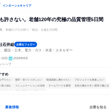
インターン
キャリア
＆
も許さない。老舗120年の究極の品質管理5日間
業。本物のプロが持つ「視点」を盗む5日間。
社石井組
企業をフォロー
計、建設・土木、電力・ガス・水道・エネルギー
～10日
2026年8月
ーンシップ
すすめ
を守りたい
都市・街づくりがしたい
地域貢献に携わりたい
プロジェクトを推進したい
に取り組む
コミュニケーションが活発
チームワークを重視
女性が働きやすい環境で働ける
続けられる
多様な職種の人と関われる
募集情報
企業を知る