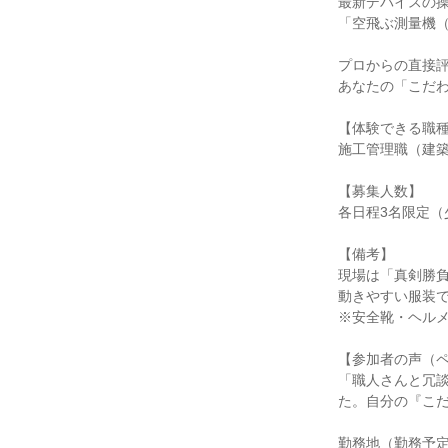
最新デバイスの
「空飛ぶ測量機
プロからの直接
あなたの「こだ
【体験できる職
施工管理職（建
【募集人数】
各日程3名限定（
【備考】
現場は「真剣勝
動きやすい服装
※安全靴・ヘル
【参加者の声（
「職人さんと冗
た。自分の『こ
勤務地（勤務予