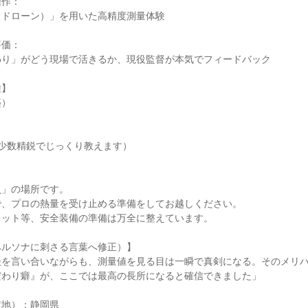
操作：
（ドローン）」を用いた高精度測量体験
評価：
わり」がどう現場で活きるか、現役監督が本気でフィードバック
種】
築）
少数精鋭でじっくり教えます）
負」の場所です。
で、プロの熱量を受け止める準備をしてお越しください。
メット等、安全装備の準備は万全に整えています。
ペルソナに刺さる言葉へ修正）】
談を言い合いながらも、測量値を見る目は一瞬で真剣になる。そのメリ
だわり癖』が、ここでは最高の長所になると確信できました」
定地）：静岡県