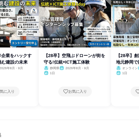
0年企業をハックす
【28卒】空飛ぶドローンが街を
【28卒】創
挑む建設の未来
守る!伝統×ICT施工体験
地元静岡で
2026年8月・9月
静岡県
2026年8月・9月
オンライン
1日
1日
気に入り
お気に入り
集