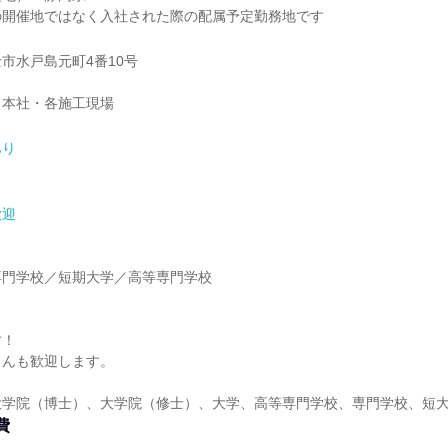
の開催地ではなく入社された際の配属予定勤務地です
市水戸島元町4番10号
 本社・各施工現場
あり
歓迎
】
専門学校／短期大学／高等専門学校
】
す！
さんも歓迎します。
大学院（博士）、大学院（修士）、大学、高等専門学校、専門学校、短
費