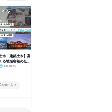
士市・建築土木】富
【施工管理・建築土木】UIター
【静岡県
くる地域密着の仕事
ン!富士山を見ながら一人暮らし
【建築・
2026年2月
オンライン
2026年2月
静岡県
1日
1日
お気に入り
お気に入り