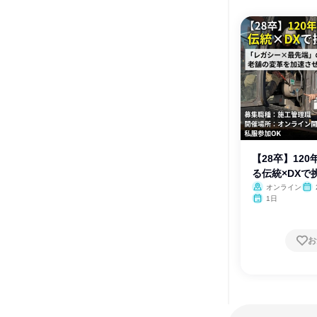
【28卒】12
る伝統×DXで
オンライン
1日
お