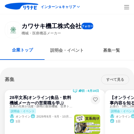
インターン
キャリア
＆
カワサキ機工株式会社
フォロー
機械・医療機器メーカー
企業トップ
説明会・イベント
募集一覧
募集
すべて見る
締切：8月18日
28卒文系|オンライン|食品・飲料
【オンライン
機械メーカーの営業職を学ぶ
事内容を知る
文系の先輩が活躍！静岡の製茶機械 世界トップシェアのメーカー
説明会・イベント
説明会・イベン
オンライン
2026年8月・9月・10月・11月・12月
オンライン
1日
1日