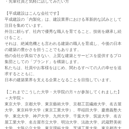
・先輩社員と気軽に話してみたい方
【平成建設はこんな会社です】
平成建設の「内製化」は、建設業界における革新的な試みとして
注目を集めています。
外注に頼らず、社内で優秀な職人を育てること。技術を継承し続
けること。
それは、絶滅危機とも言われる建築の職人を育成し、今後の日本
の建築の豊かさを担うことでもあります。
他の会社が真似できない、上質な建築とサービスを提供するプロ
集団としての「ブランド」を構築します。
私たちは、社員やお客様をはじめ、関わるすべての人の幸せを追
求するとともに、
日本の建築業界を支える企業となることを目指しています。
【これまでこうした大学・大学院の方々が参加してくれました】
＜大学院＞
東京大学、京都大学、東京藝術大学、京都工芸繊維大学、名古屋
大学、東京科学大学（東京工業大学）、早稲田大学、慶應義塾大
学、東北大学、神戸大学、九州大学、千葉大学、筑波大学、名古
屋工業大学、名古屋市立大学、明治大学、法政大学、武蔵野美術
大学、大阪公立大学、東京理科大学、芝浦工業大学、東京都市大