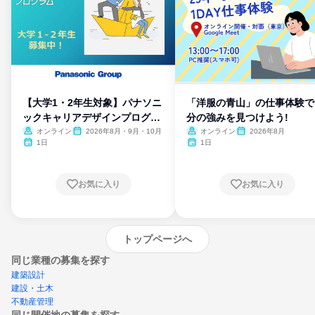
【大学1・2年生対象】パナソニ
「洋服の青山」の仕事体験で
ックキャリアデザインプログラ
分の強みを見つけよう!
ム
オンライン
2026年8月・9月・10月
オンライン
2026年8月
1日
1日
お気に入り
お気に入り
トップページへ
同じ業種の募集を探す
建築設計
建設・土木
不動産管理