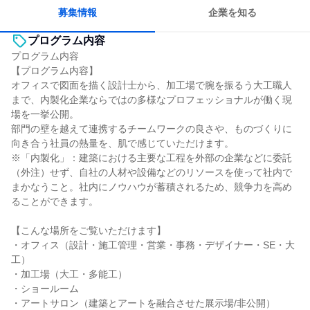
一つの専門分野を極める
人とたくさん会話する
募集情報
企業を知る
プログラム内容
プログラム内容
【プログラム内容】
オフィスで図面を描く設計士から、加工場で腕を振るう大工職人
まで、内製化企業ならではの多様なプロフェッショナルが働く現
場を一挙公開。
部門の壁を越えて連携するチームワークの良さや、ものづくりに
向き合う社員の熱量を、肌で感じていただけます。
※「内製化」：建築における主要な工程を外部の企業などに委託
（外注）せず、自社の人材や設備などのリソースを使って社内で
まかなうこと。社内にノウハウが蓄積されるため、競争力を高め
ることができます。
【こんな場所をご覧いただけます】
・オフィス（設計・施工管理・営業・事務・デザイナー・SE・大
工）
・加工場（大工・多能工）
・ショールーム
・アートサロン（建築とアートを融合させた展示場/非公開）