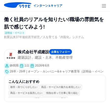
インターン
キャリア
＆
働く社員のリアルを知りたい!職場の雰囲気を
肌で感じてみよう!
説明会・イベント
創業以来37年連続黒字経営／人を育てる『内製化』システム
株式会社平成建設
企業をフォロー
建築設計、建設・土木、不動産管理
静岡県
1日
2026年8月
28卒・29卒 | オープン・カンパニー&キャリア教育等（説明会・イベン
ト [職種研究、職場見学会、社員交流会、会社説明会、業界研究]）
こんな人におすすめ
都市・街づくりがしたい
商品・サービスの魅力を表現したい
商品・サービスを販売したい
情熱を持って仕事に取り組む
コミュニケーションが活発
チームワークを重視
女性が働きやすい環境で働ける
多様な職種の人と関われる