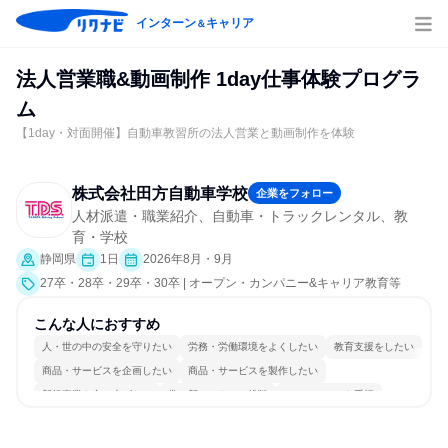
インターン
キャリア
＆
法人営業職&動画制作 1day仕事体験プログラ
ム
【1day・対面開催】自動車教習所の法人営業と動画制作を体験
株式会社田方自動車学校
企業をフォロー
人材派遣・職業紹介、自動車・トラックレンタル、教
育・学校
静岡県
1日
2026年8月・9月
27卒・28卒・29卒・30卒 | オープン・カンパニー&キャリア教育等
こんな人におすすめ
人・世の中の安全を守りたい
労務・労働環境をよくしたい
教育支援をしたい
商品・サービスを企画したい
商品・サービスを製作したい
新規事業を立ち上げたい
常に新しいものに挑戦
チームワークを重視
女性が働きやすい環境で働ける
若手が裁量を持てる環境