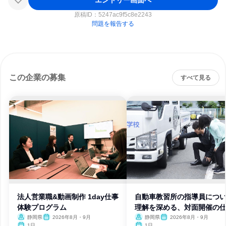
原稿ID：
5247ac9f5c8e2243
問題を報告する
この企業の募集
すべて見る
法人営業職&動画制作 1day仕事
自動車教習所の指導員につ
体験プログラム
理解を深める、対面開催の
体験
静岡県
2026年8月・9月
静岡県
2026年8月・9月
1日
1日