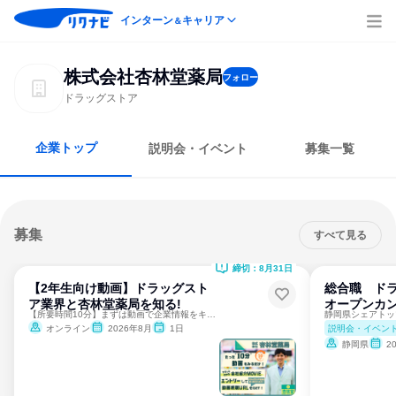
インターン
キャリア
＆
株式会社杏林堂薬局
フォロー
ドラッグストア
企業トップ
説明会・イベント
募集一覧
募集
すべて見る
締切：8月31日
【2年生向け動画】ドラッグスト
総合職 ド
ア業界と杏林堂薬局を知る!
オープンカ
【所要時間10分】まずは動画で企業情報をキャッチアップ！
説明会・イベン
オンライン
2026年8月
1日
静岡県
2