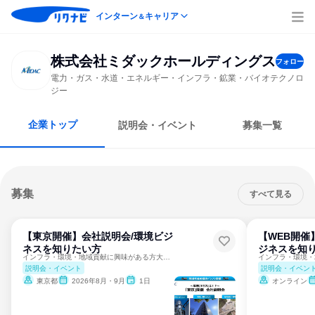
インターン
キャリア
＆
株式会社ミダックホールディングス
フォロー
電力・ガス・水道・エネルギー・インフラ・鉱業・バイオテクノロ
ジー
企業トップ
説明会・イベント
募集一覧
募集
すべて見る
【東京開催】会社説明会/環境ビジ
【WEB開催
ネスを知りたい方
ジネスを知
インフラ・環境・地域貢献に興味がある方大歓迎！
説明会・イベント
説明会・イベン
東京都
2026年8月・9月
1日
オンライン