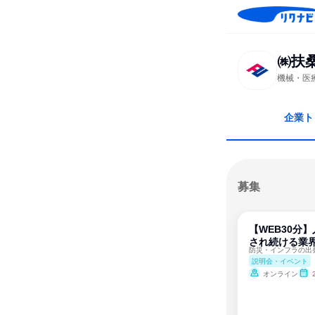
㈱扶
機械・医
企業ト
募集
【WEB30分
され続ける業
説明会・イベント
オンライン