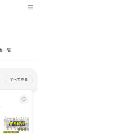
集一覧
すべて見る
【30分】環境と社会をつなぐイン
フラ技術業界発見セミナー
機械」をつくる仕事
防災・インフラの出発点。「地質を読む機械」をつくる仕事
説明会・イベント
オンライン
2026年8月・9月
1日