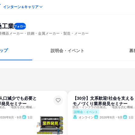
インターン
キャリア
＆
桑工業
フォロー
療機器メーカー・鉄鋼・金属メーカー・製造・メーカー
ップ
説明会・イベント
募
】人口減少でも必要と
【30分】文系歓迎!社会を支える
界発見セミナー
モノづくり業界発見セミナー
防災・インフラの出発点。「地質を読む機械」をつくる仕事
防災・インフラの出発点。「地質を読む
説明会・イベント
2026年8月・9月
1日
オンライン
2026年8月・9月
1日