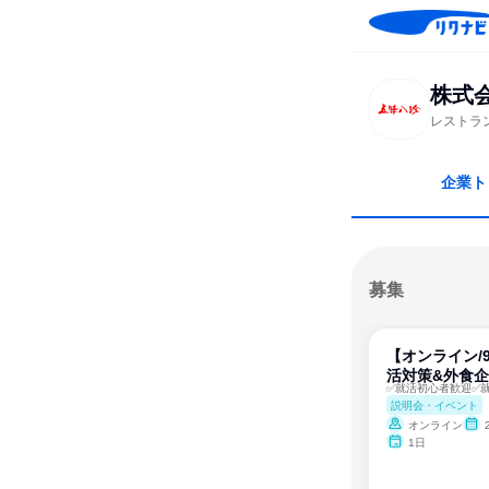
株式
レストラ
企業ト
募集
【オンライン/
活対策&外食
説明会・イベント
オンライン
1日