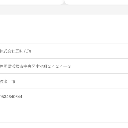
株式会社五味八珍
静岡県浜松市中央区小池町２４２４―３
渡瀬 徹
0534640644