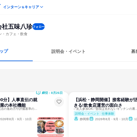
インターン
キャリア
＆
会社五味八珍
フォロー
ン・カフェ・飲食
ップ
説明会・イベント
募
締切：8月26日
90分】人事直伝の就
【浜松・静岡開催】接客経験が
企業の本社機能
きる!飲食店運営の面白さ
✅就活初心者歓迎✅就活の進め方や評価基準の不安を解消
✅友人参加OK✅普段は見れないキ
説明会・イベント
仕事体験
2026年8月・9月・10月
静岡県
2026年8月・9月・10月
1