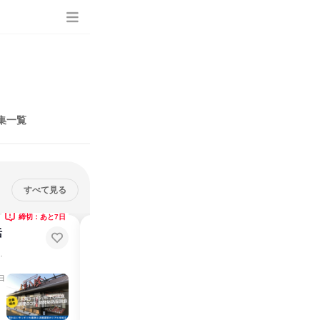
集一覧
すべて見る
締切：あと7日
締切：8月17日
活
【浜松本社/1Day】絶品ランチ付!
食のビジネスを学ぶ
ッチンの裏側＆社員座談会
✅地元志向✅創業55年の安定企業！本社機能の裏側を大公開
説明会・イベント
日
静岡県
2026年8月・9月・10月
1日