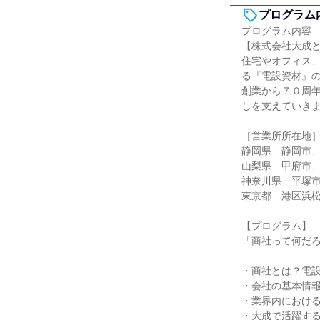
プログラム
プログラム内容
【株式会社大成
住宅やオフィス、
る『電設資材』
創業から７０周
しを支えていき
［営業所所在地
静岡県…静岡市
山梨県…甲府市
神奈川県…平塚
東京都…港区浜
【プログラム】
「商社って何だろ
・商社とは？電
・会社の基本情
・業界内におけ
・大成で活躍す