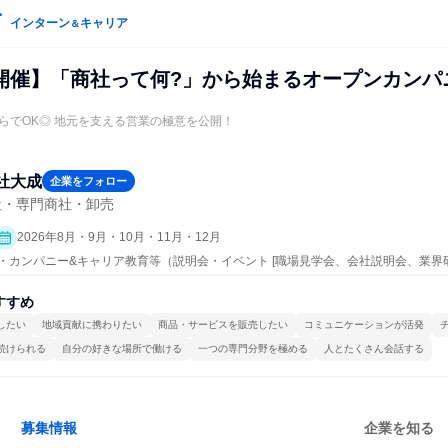
インターン
キャリア
＆
開催】「商社って何?」から始まるオープンカンパ
らでOK◎ 地元を支える営業の極意を公開！
社大成
企業をフォロー
社・専門商社・卸売
2026年8月・9月・10月・11月・12月
プン・カンパニー&キャリア教育等（説明会・イベント [職場見学会、会社説明会、業界
すすめ
したい
地域貢献に携わりたい
商品・サービスを販売したい
コミュニケーションが活発
続けられる
自分の好きな場所で働ける
一つの専門分野を極める
人とたくさん会話する
募集情報
企業を知る