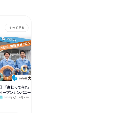
すべて見る
催】「商社って何?」
【静岡東部開催】「商社って
【静岡市
オープンカンパニー
何?」から始まるオープンカン
何?」か
パニー
パニー
2026年8月・9月・10
静岡県
2026年8月・9月・10月・11
静岡県
月・11月・12月
月・12月
1日
1日