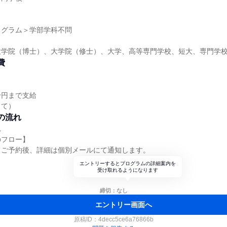
】
ログラム＞学部学科不問
大学院（博士）、大学院（修士）、大学、高等専門学校、短大、専門学
費
千円まで支給
じて）
の流れ
れ
のフロー】
てご予約後、詳細は個別メールにて通知します。
エントリーするとプログラムの詳細案内を
受け取れるようになります
締切：なし
エントリー画面へ
原稿ID：
4decc5ce6a76866b