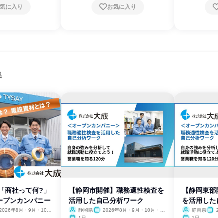
気に入り
お気に入り
集
「商社って何?」
【静岡市開催】職務適性検査を
【静岡東部
ープンカンパニー
活用した自己分析ワーク
を活用した
2026年8月・9月・10
静岡県
2026年8月・9月・10月・11
静岡県
11月・12月
月・12月
月・
1日
1日