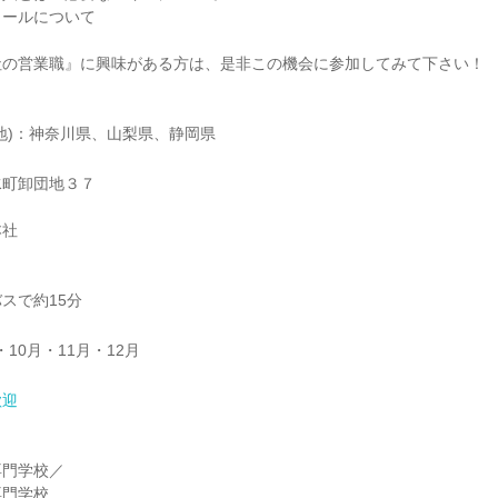
ュールについて
社の営業職』に興味がある方は、是非この機会に参加してみて下さい！
地)：神奈川県、山梨県、静岡県
水町卸団地３７
本社
スで約15分
・10月・11月・12月
歓迎
】
専門学校／
専門学校