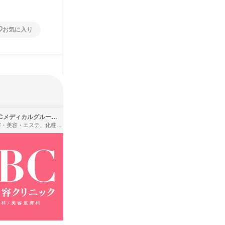
お気に入り
お気に入り
SBCメディカルグループ株式会社
株式会社バンダイ
理容・美容・エステ、化粧品・理美容用品小売、医療・病院
アパレル・繊維・スポーツメーカー、製造・メーカー、ゲーム制作・販売