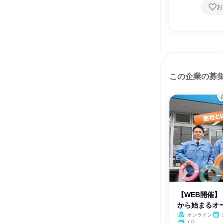
お
この企業の募
【WEB開催】
から始まるオ
オンライン
月・
1日