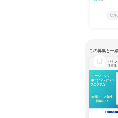
お
この募集と一
パナソ
半導体