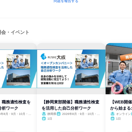
問題を報告する
明会・イベント
】職務適性検査を
【静岡東部開催】職務適性検査
【WEB開
分析ワーク
を活用した自己分析ワーク
から始まる
26年8月・9月・10月・11
静岡県
2026年8月・9月・10月・11
オンライン
月・12月
1日
1日