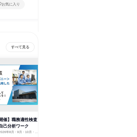
お気に入り
お気に入り
すべて見る
開催】職務適性検査
【静岡市開催】「商社って
10月限
自己分析ワーク
何?」から始まるオープンカン
「大成フ
パニー
2026年8月・9月・10月・11
静岡県
2026年8月・9月・10月・11
静岡県
12月
月・12月
1日
1日