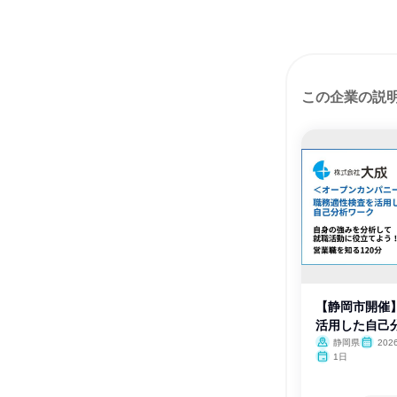
この企業の説
【静岡市開催
活用した自己
静岡県
20
月・12月
1日