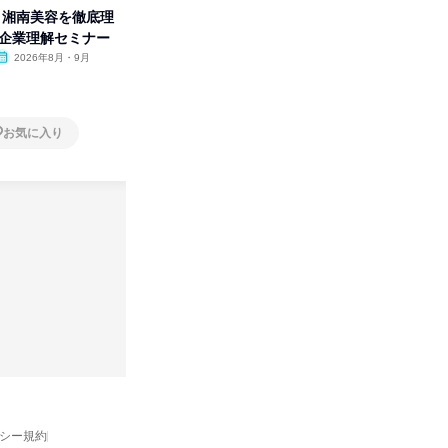
卒】湘南美容を徹底理
人事の心を動かす「自己表現」
タカラト
付企業理解セミナー
の極意/選考官の本音を動画で公
ビ」を学
開
2026年8月・9月
オンライン
2026年8月・9月・10
オンラ
月・11月・12月
1日
1日
お気に入り
お気に入り
バシー規約