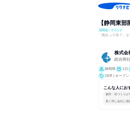
【静岡東部
説明会・イベント
「商社って何？」か
株式会
総合商
静岡県
1日
28卒 | オー
こんな人にお
都市・街づくりが
長く同じ会社に居