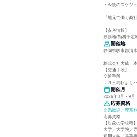
・今後のスケジ
『地元で働く商
【参考情報】
勤務地(勤務予定
開催地
静岡県駿東郡清
株式会社大成 
【交通手段】
交通手段
ＪＲ三島駅よりバ
開催月
2026年8月・9月
応募資格
文系歓迎、理系
応募資格
【対象の学校種
大学／大学院／
短期大学／高等