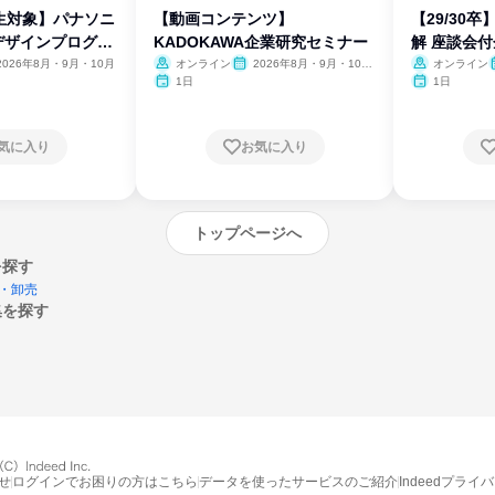
生対象】パナソニ
【動画コンテンツ】
【29/30
デザインプログラ
KADOKAWA企業研究セミナー
解 座談会
2026年8月・9月・10月
オンライン
2026年8月・9月・10
オンライン
月・11月・12月
1日
1日
気に入り
お気に入り
トップページへ
を探す
・卸売
集を探す
エントリーするとプログラムの詳細案内を
受け取れるようになります
せ
ログインでお困りの方はこちら
データを使ったサービスのご紹介
Indeedプライ