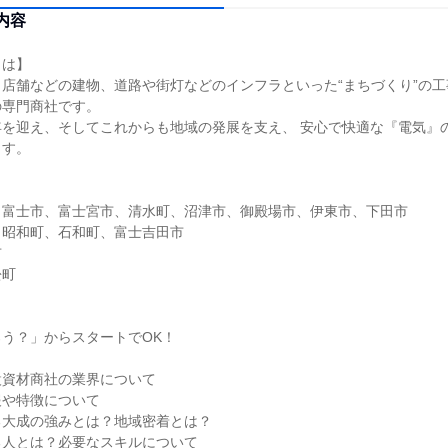
内容
とは】
店舗などの建物、道路や街灯などのインフラといった“まちづくり”の
の専門商社です。
年を迎え、そしてこれからも地域の発展を支え、 安心で快適な『電気』
ます。
］
、富士市、富士宮市、清水町、沼津市、御殿場市、伊東市、下田市
、昭和町、石和町、富士吉田市
市
松町
う？」からスタートでOK！
設資材商社の業界について
報や特徴について
る大成の強みとは？地域密着とは？
る人とは？必要なスキルについて