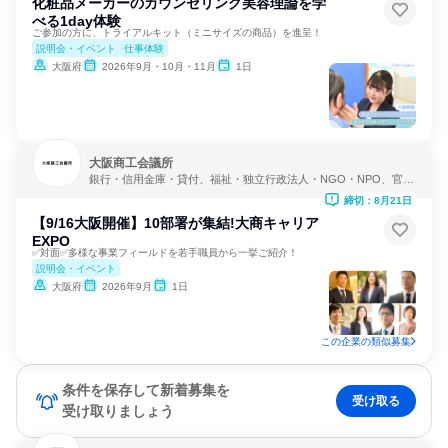
化粧品メーカーのカウンセリング美容理論を学
べる1day体験
ご参加の方に、トライアルキット（ミニサイズの商品）を進呈！
説明会・イベント
仕事体験
大阪府
2026年9月・10月・11月
1日
大阪商工会議所
銀行・信用金庫・貸付、福祉・独立行政法人・NGO・NPO、官公
庁・行政・警察
締切：8月21日
【9/16大阪開催】10部署が集結!大商キャリア
EXPO
✅対面✅多様な事業フィールドを若手職員から一挙ご紹介！
説明会・イベント
大阪府
2026年9月
1日
この企業の類似募集
条件を保存して新着募集を
受け取る
受け取りましょう