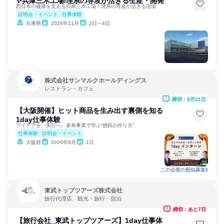
✨兵庫三木工場/理系の専攻が活きる生産・開発
西日本の健康を支える兵庫三木工場！理系の専攻が活きる現場
説明会・イベント
仕事体験
兵庫県
2026年11月
2日～4日
株式会社サンマルクホールディングス
レストラン・カフェ
締切：8月21日
【大阪開催】ヒット商品を生み出す裏側を知る
1day仕事体験
アイデアを、実行へ。多角事業で学ぶ“挑戦の作り方”
仕事体験
説明会・イベント
大阪府
2026年8月
1日
この企業の類似募集
東武トップツアーズ株式会社
旅行代理店、観光・旅行・宿泊
締切：あと7日
【旅行会社_東武トップツアーズ】1day仕事体