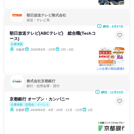
朝日放送テレビ株式会社
放送・テレビ局
締切：8月27日
朝日放送テレビ(ABCテレビ) 総合職(Techコ
ース)
仕事体験
大阪府
2026年9月・10月
2日～4日
この企業の類似募集
株式会社京都銀行
銀行・信用金庫・貸付
締切：12月10日
京都銀行 オープン・カンパニー
仕事体験
説明会・イベント
京都府
2026年8月・9月・10月・11月・12月
1日