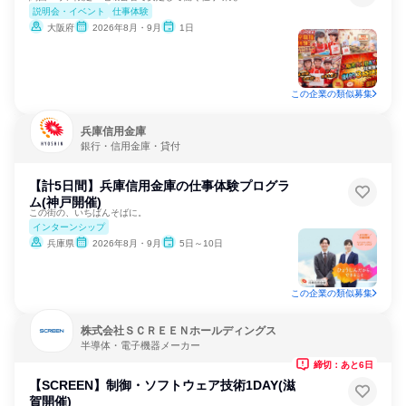
説明会・イベント
仕事体験
大阪府
2026年8月・9月
1日
この企業の類似募集
兵庫信用金庫
銀行・信用金庫・貸付
【計5日間】兵庫信用金庫の仕事体験プログラ
ム(神戸開催)
この街の、いちばんそばに。
インターンシップ
兵庫県
2026年8月・9月
5日～10日
この企業の類似募集
株式会社ＳＣＲＥＥＮホールディングス
半導体・電子機器メーカー
締切：あと6日
【SCREEN】制御・ソフトウェア技術1DAY(滋
賀開催)