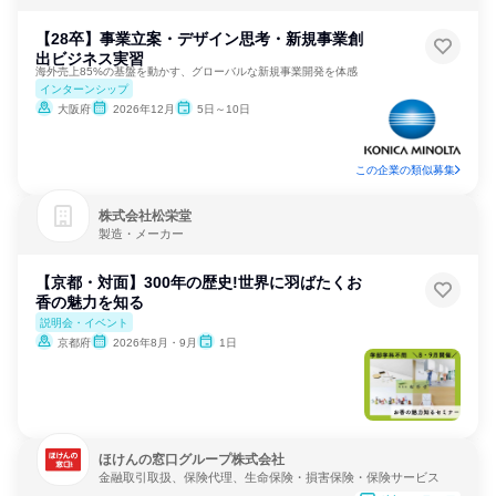
【28卒】事業立案・デザイン思考・新規事業創
出ビジネス実習
海外売上85%の基盤を動かす、グローバルな新規事業開発を体感
インターンシップ
大阪府
2026年12月
5日～10日
この企業の類似募集
株式会社松栄堂
製造・メーカー
【京都・対面】300年の歴史!世界に羽ばたくお
香の魅力を知る
説明会・イベント
京都府
2026年8月・9月
1日
ほけんの窓口グループ株式会社
金融取引取扱、保険代理、生命保険・損害保険・保険サービス