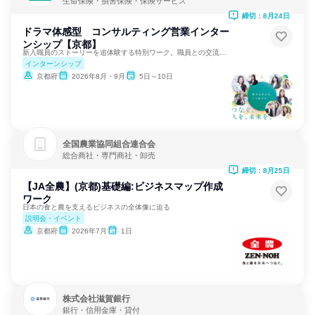
生命保険・損害保険・保険サービス
締切：8月24日
ドラマ体感型 コンサルティング営業インター
ンシップ【京都】
新入職員のストーリーを追体験する特別ワーク。職員との交流あり
インターンシップ
京都府
2026年8月・9月
5日～10日
全国農業協同組合連合会
総合商社・専門商社・卸売
締切：8月25日
【JA全農】(京都)基礎編:ビジネスマップ作成
ワーク
日本の食と農を支えるビジネスの全体像に迫る
説明会・イベント
京都府
2026年7月
1日
株式会社滋賀銀行
銀行・信用金庫・貸付