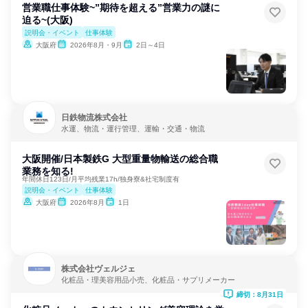
営業職仕事体験~”期待を超える”営業力の謎に
迫る~(大阪)
説明会・イベント
仕事体験
大阪府
2026年8月・9月
2日～4日
日鉄物流株式会社
水運、物流・運行管理、運輸・交通・物流
大阪開催/日本製鉄G 大型重量物輸送の総合職
業務を知る!
年間休日123日/月平均残業17h/独身寮&社宅制度有
説明会・イベント
仕事体験
大阪府
2026年8月
1日
株式会社ヴェルジェ
化粧品・理美容用品小売、化粧品・サプリメーカー
締切：8月31日