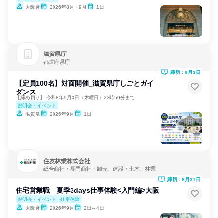
大阪府
2026年8月・9月
1日
滋賀県庁
都道府県庁
締切：9月3日
【定員100名】対面開催_滋賀県庁しごとガイ
ダンス
【締め切り】 令和8年9月3日（木曜日）23時59分まで
説明会・イベント
滋賀県
2026年9月
1日
住友林業株式会社
総合商社・専門商社・卸売、建設・土木、林業
締切：8月31日
住宅営業職 夏季3days仕事体験<入門編>大阪
説明会・イベント
仕事体験
大阪府
2026年9月
2日～4日