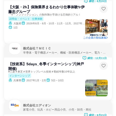
締切：8月20日
【大阪・2h】保険業界まるわかり仕事体験✨伊
藤忠グループ
『ザ・ノンフィクション』の制作陣が手掛ける圧倒的リアル！
説明会・イベント
仕事体験
大阪府
2026年8月・9月・10月・11月・12月、2027年1月
1日
この企業の類似募集
株式会社ＴＭＥＩＣ
半導体・電子機器メーカー、機械・医療機器メーカー、電力・ガ
ス・水道・エネルギー
締切：12月11日
【技術系】5days_冬季インターンシップ(神戸
開催)
#三菱＃東芝＃世界トップレベル技術＃勤続年数10年以上
インターンシップ
兵庫県
2027年1月・2月
5日～10日
株式会社エディオン
家電小売、玩具・ホビー用品小売、小売・卸売・商社
締切：8月21日