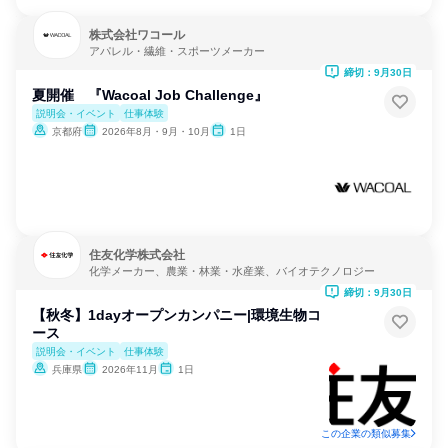
株式会社ワコール
アパレル・繊維・スポーツメーカー
締切：9月30日
夏開催 『Wacoal Job Challenge』
説明会・イベント
仕事体験
京都府
2026年8月・9月・10月
1日
住友化学株式会社
化学メーカー、農業・林業・水産業、バイオテクノロジー
締切：9月30日
【秋冬】1dayオープンカンパニー|環境生物コ
ース
説明会・イベント
仕事体験
兵庫県
2026年11月
1日
この企業の類似募集