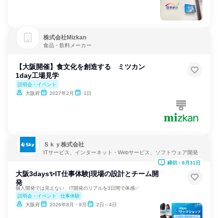
株式会社Mizkan
食品・飲料メーカー
【大阪開催】食文化を創造する ミツカン
1day工場見学
説明会・イベント
大阪府
2027年2月
1日
Ｓｋｙ株式会社
ITサービス、インターネット・Webサービス、ソフトウェア開発
締切：8月31日
大阪3days✨️IT仕事体験|現場の設計とチーム開
発
個人開発では見えない、IT開発のリアルを3日間で体感✅️
説明会・イベント
仕事体験
大阪府
2026年8月・9月
2日～4日