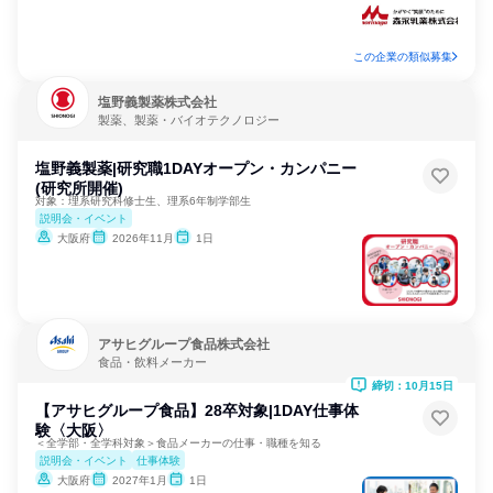
この企業の類似募集
塩野義製薬株式会社
製薬、製薬・バイオテクノロジー
塩野義製薬|研究職1DAYオープン・カンパニー
(研究所開催)
対象：理系研究科修士生、理系6年制学部生
説明会・イベント
大阪府
2026年11月
1日
アサヒグループ食品株式会社
食品・飲料メーカー
締切：10月15日
【アサヒグループ食品】28卒対象|1DAY仕事体
験〈大阪〉
＜全学部・全学科対象＞食品メーカーの仕事・職種を知る
説明会・イベント
仕事体験
大阪府
2027年1月
1日