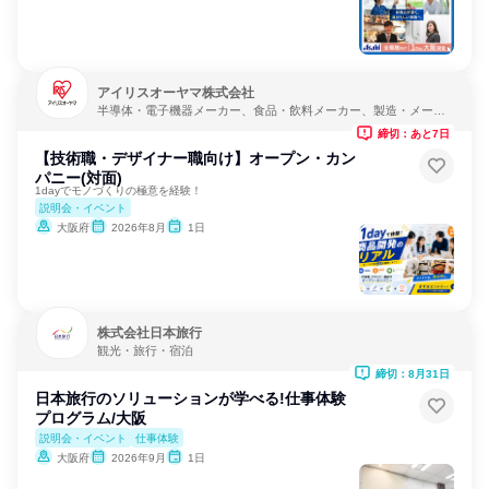
アイリスオーヤマ株式会社
半導体・電子機器メーカー、食品・飲料メーカー、製造・メーカ
ー
締切：あと7日
【技術職・デザイナー職向け】オープン・カン
パニー(対面)
1dayでモノづくりの極意を経験！
説明会・イベント
大阪府
2026年8月
1日
株式会社日本旅行
観光・旅行・宿泊
締切：8月31日
日本旅行のソリューションが学べる!仕事体験
プログラム/大阪
説明会・イベント
仕事体験
大阪府
2026年9月
1日