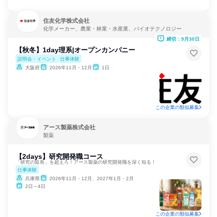
住友化学株式会社
化学メーカー、農業・林業・水産業、バイオテクノロジー
締切：9月30日
【秋冬】1day理系|オープンカンパニー
説明会・イベント
仕事体験
大阪府
2026年11月・12月
1日
この企業の類似募集
アース製薬株式会社
製薬
【2days】研究開発職コース
「研究の延長」を超えろ！アース製薬の研究開発職を深く知る！
仕事体験
兵庫県
2026年11月・12月、2027年1月・2月
2日～4日
この企業の類似募集