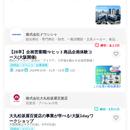
株式会社ドウシシャ
総合商社・専門商社・卸売、一般消費財・文具メーカー、食品・
飲料メーカー
締切：あと2日
【28卒】企画営業職!✨ヒット商品企画体験コ
ース(大阪開催)
商社×メーカー。自分の「アイデア」で市場を動かす企画営業職！
説明会・イベント
仕事体験
大阪府
2026年10月・11月・12月
1日
この企業の類似募集
株式会社大丸松坂屋百貨店
百貨店・アパレル小売
締切：8月31日
大丸松坂屋百貨店の事業が学べる!大阪1dayワ
ークショップ
大阪開催は８月7日(金)、9月4日(金)
説明会・イベント