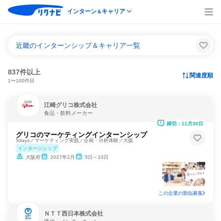
インターン
キャリア
＆
近畿のインターンシップ＆キャリア一覧
837件以上
関連度順
1〜100件目
江崎グリコ株式会社
食品・飲料メーカー
締切：11月30日
グリコのマーケティングインターンシップ
5days／マーケティング実践／企画・分析体験／大阪
インターンシップ
大阪府
2027年2月
5日～10日
この企業の類似募集
ＮＴＴ西日本株式会社