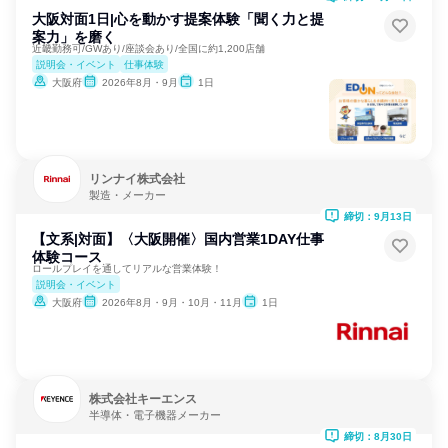
大阪対面1日|心を動かす提案体験「聞く力と提
案力」を磨く
近畿勤務可/GWあり/座談会あり/全国に約1,200店舗
説明会・イベント
仕事体験
大阪府
2026年8月・9月
1日
リンナイ株式会社
製造・メーカー
締切：9月13日
【文系|対面】〈大阪開催〉国内営業1DAY仕事
体験コース
ロールプレイを通してリアルな営業体験！
説明会・イベント
大阪府
2026年8月・9月・10月・11月
1日
株式会社キーエンス
半導体・電子機器メーカー
締切：8月30日