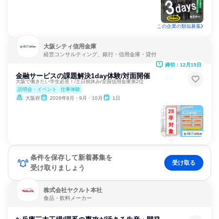
この企業の類似募集
大阪シティ信用金庫
経営コンサルティング、銀行・信用金庫・貸付
締切：12月15日
金融サービスの課題解決1day体験/対面開催
大阪で働きたい学生必見！/土日祝休み/全国信用金庫第2位
説明会・イベント
仕事体験
大阪府
2026年8月・9月・10月
1日
条件を保存して新着募集を
受け取る
受け取りましょう
株式会社ヤクルト本社
食品・飲料メーカー