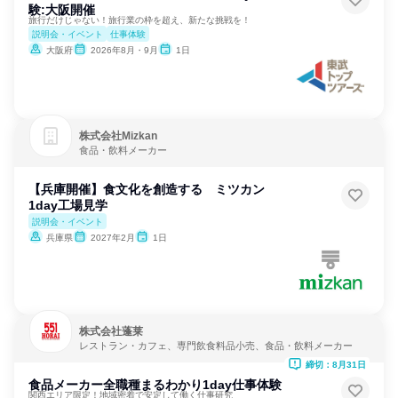
験:大阪開催
旅行だけじゃない！旅行業の枠を超え、新たな挑戦を！
説明会・イベント
仕事体験
大阪府
2026年8月・9月
1日
株式会社Mizkan
食品・飲料メーカー
【兵庫開催】食文化を創造する ミツカン
1day工場見学
説明会・イベント
兵庫県
2027年2月
1日
株式会社蓬莱
レストラン・カフェ、専門飲食料品小売、食品・飲料メーカー
締切：8月31日
食品メーカー全職種まるわかり1day仕事体験
関西エリア限定！地域密着で安定して働く仕事研究