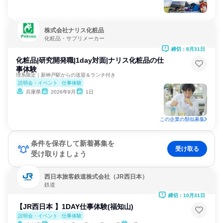
株式会社ナリス化粧品
化粧品・サプリメーカー
締切：8月31日
化粧品|研究開発職|1day対面|ナリス化粧品の仕
事体験
理系限定｜新神戸駅からの送迎＆ランチ付き
説明会・イベント
仕事体験
兵庫県
2026年9月
1日
この企業の類似募集
条件を保存して新着募集を
受け取る
受け取りましょう
西日本旅客鉄道株式会社（JR西日本）
鉄道
締切：10月31日
【JR西日本 】1DAY仕事体験(福知山)
説明会・イベント
仕事体験