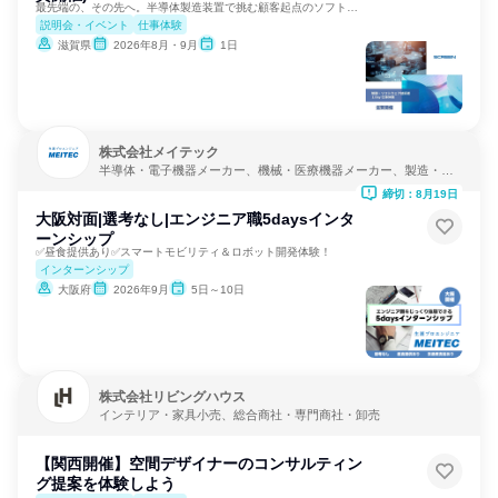
最先端の、その先へ。半導体製造装置で挑む顧客起点のソフト設計
説明会・イベント
仕事体験
滋賀県
2026年8月・9月
1日
株式会社メイテック
半導体・電子機器メーカー、機械・医療機器メーカー、製造・メ
ーカー
締切：8月19日
大阪対面|選考なし|エンジニア職5daysインタ
ーンシップ
✅昼食提供あり✅スマートモビリティ＆ロボット開発体験！
インターンシップ
大阪府
2026年9月
5日～10日
株式会社リビングハウス
インテリア・家具小売、総合商社・専門商社・卸売
【関西開催】空間デザイナーのコンサルティン
グ提案を体験しよう