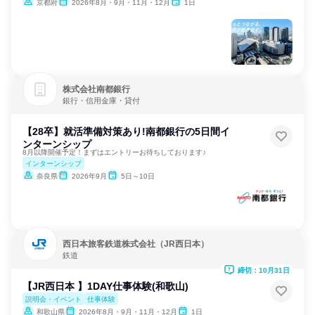
京都府
2026年8月・9月・11月・12月
1日
株式会社南都銀行
銀行・信用金庫・貸付
【28卒】就活準備対策あり!南都銀行の5日間イ
ンターンシップ
8月以降開催予定！まずはエントリーお待ちしております♪
インターンシップ
奈良県
2026年9月
5日～10日
西日本旅客鉄道株式会社（JR西日本）
鉄道
締切：10月31日
【JR西日本 】1DAY仕事体験(和歌山)
説明会・イベント
仕事体験
和歌山県
2026年8月・9月・11月・12月
1日