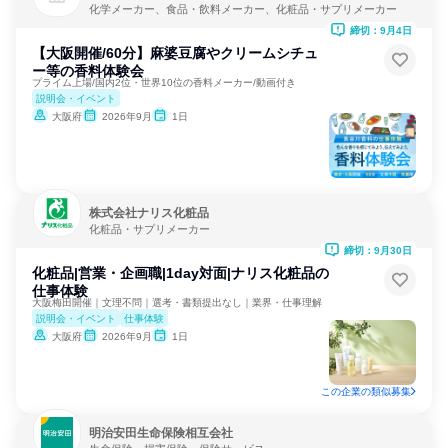
化学メーカー、食品・飲料メーカー、化粧品・サプリメーカー
締切：9月4日
【大阪開催/60分】麻婆豆腐やクリームシチュ
ー等の香料体験会
プライム上場/国内2位・世界10位の香料メーカー/動画付き
説明会・イベント
大阪府
2026年9月
1日
株式会社ナリス化粧品
化粧品・サプリメーカー
締切：9月30日
化粧品|営業・企画職|1day対面|ナリス化粧品の
仕事体験
大阪梅田開催｜文理不問｜選考・書類提出なし｜業界・仕事理解
説明会・イベント
仕事体験
大阪府
2026年9月
1日
この企業の類似募集
明治安田生命保険相互会社