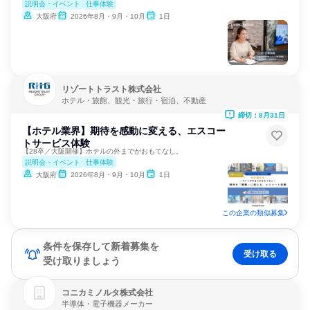
説明会・イベント
仕事体験
大阪府
2026年8月・9月・10月
1日
リゾートトラスト株式会社
ホテル・旅館、観光・旅行・宿泊、不動産
締切：8月31日
【ホテル業界】期待を感動に変える、エスコー
トサービス体験
【28卒／大阪開催】ホテルの外までがおもてなし。
説明会・イベント
仕事体験
大阪府
2026年8月・9月・10月
1日
この企業の類似募集
条件を保存して新着募集を
受け取る
受け取りましょう
コニカミノルタ株式会社
半導体・電子機器メーカー