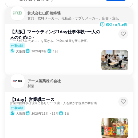
株式会社山田養蜂場
食品・飲料メーカー、化粧品・サプリメーカー、広告・宣伝
締切：8月19日
【大阪】マーケティング1day仕事体験~一人の
人のために~
「一人の人のために」を届ける。社会の健康を守る仕事。
仕事体験
大阪府
2026年8月
1日
アース製薬株式会社
製薬
【1day】営業職コース
営業の面白さは現場にあり/アース流・人を動かす提案の舞台裏
仕事体験
大阪府
2026年11月・12月
1日