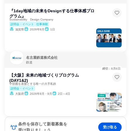
『1day地域の未来をDesignする仕事体感プロ
グラム』
Sustainability Design Company
説明会・イベント
仕事体験
滋賀県
2026年8月
1日
名古屋鉄道株式会社
鉄道
締切：8月6日
【大阪】未来の地域づくりプログラム
(DAY1&2)
中部圏を基盤とする唯一の大手私鉄
説明会・イベント
大阪府
2026年8月・9月
2日～4日
条件を保存して新着募集を
受け取る
受け取りましょう