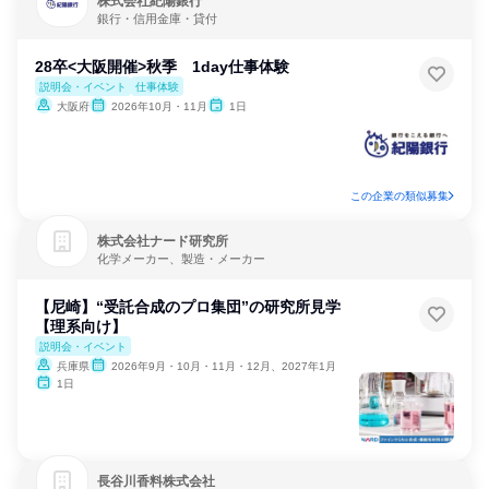
株式会社紀陽銀行
銀行・信用金庫・貸付
28卒<大阪開催>秋季 1day仕事体験
説明会・イベント
仕事体験
大阪府
2026年10月・11月
1日
この企業の類似募集
株式会社ナード研究所
化学メーカー、製造・メーカー
【尼崎】“受託合成のプロ集団”の研究所見学
【理系向け】
説明会・イベント
兵庫県
2026年9月・10月・11月・12月、2027年1月
1日
長谷川香料株式会社