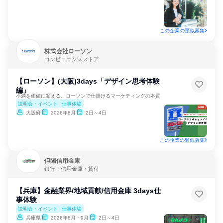
この企業の類似募集
株式会社ローソン
コンビニエンスストア
【ローソン】(大阪)3days「デザイン思考体験
編」
不満を価値に変える。ローソンで仕掛けるマーケティングの本質
説明会・イベント
仕事体験
大阪府
2026年8月
2日～4日
この企業の類似募集
但陽信用金庫
銀行・信用金庫・貸付
【兵庫】金融業界/地域貢献/信用金庫 3days仕
事体験
説明会・イベント
仕事体験
兵庫県
2026年8月・9月
2日～4日