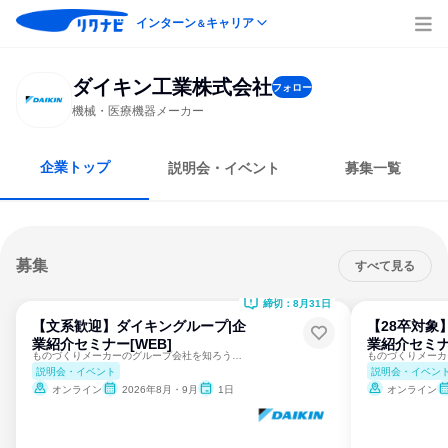
インターン
キャリア
＆
ダイキン工業株式会社
フォロー
機械・医療機器メーカー
企業トップ
説明会・イベント
募集一覧
募集
すべて見る
締切：8月31日
【文系歓迎】ダイキングループ|企
【28卒対象
業紹介セミナー[WEB]
業紹介セミナ
ものづくりメーカーのグループ会社を知ろう！カメラオフで参加♪
説明会・イベント
説明会・イベン
オンライン
2026年8月・9月
1日
オンライン