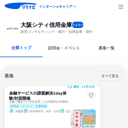
インターン
キャリア
＆
大阪シティ信用金庫
フォロー
経営コンサルティング・銀行・信用金庫・貸付
企業トップ
説明会・イベント
募集一覧
募集
すべて見る
締切：12月15日
金融サービスの課題解決1day体
験/対面開催
大阪で働きたい学生必見！/土日祝休み/全国信用金庫第2位
説明会・イベント
仕事体験
大阪府
2026年8月・9月・10月
1日