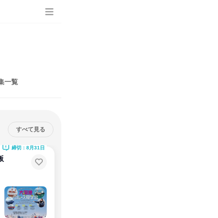
集一覧
すべて見る
締切：8月31日
阪
です！