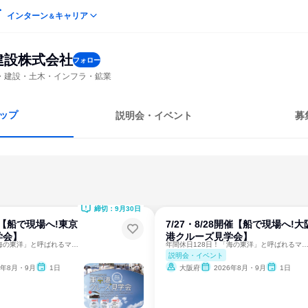
インターン
キャリア
＆
建設株式会社
フォロー
・建設・土木・インフラ・鉱業
ップ
説明会・イベント
募
締切：9月30日
開催【船で現場へ!東京
7/27・8/28開催【船で現場へ!大
学会】
港クルーズ見学会】
年間休日128日！「海の東洋」と呼ばれるマリコンです！
年間休日128日！「海の東洋」と呼ばれるマリコン
説明会・イベント
6年8月・9月
1日
大阪府
2026年8月・9月
1日