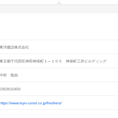
東洋建設株式会社
東京都千代田区神田神保町１―１０５ 神保町三井ビルディング
中村 龍由
0363615450
https://www.toyo-const.co.jp/freshers/