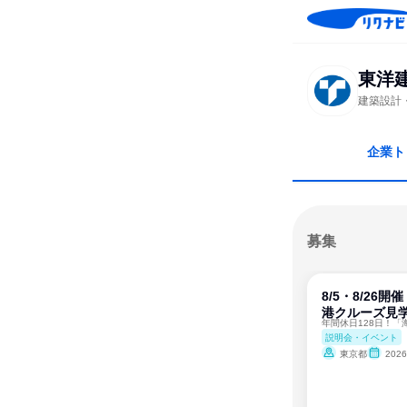
東洋
建築設計
企業ト
募集
8/5・8/26
港クルーズ見
説明会・イベント
東京都
202