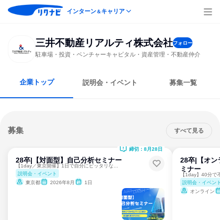
インターン
キャリア
＆
三井不動産リアルティ株式会社
フォロー
駐車場・投資・ベンチャーキャピタル・資産管理・不動産仲介
企業トップ
説明会・イベント
募集一覧
募集
すべて見る
締切：8月28日
28卒|【対面型】自己分析セミナー
28卒|【オ
【1day／東京開催】1日で自分にピッタリな業界がわかる✨
ミナー
説明会・イベント
説明会・イベン
東京都
2026年8月
1日
オンライン