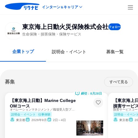
インターン
キャリア
＆
東京海上日動火災保険株式会社
フォロー
生命保険・損害保険・保険サービス
企業トップ
説明会・イベント
募集一覧
募集
すべて見る
締切：8月28日
【東京海上日動】Marine College
【東京海上日動】
OMコース
損害サービ
オペレーションマネジメント／職場受入型プログラム／東京開催
説明会・イベント
仕事体験
説明会・イベン
東京都
2026年9月
2日～4日
東京都
2