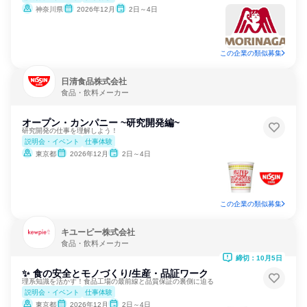
神奈川県
2026年12月
2日～4日
この企業の類似募集
日清食品株式会社
食品・飲料メーカー
オープン・カンパニー ~研究開発編~
研究開発の仕事を理解しよう！
説明会・イベント
仕事体験
東京都
2026年12月
2日～4日
この企業の類似募集
キユーピー株式会社
食品・飲料メーカー
締切：10月5日
✨ 食の安全とモノづくり/生産・品証ワーク
理系知識を活かす！食品工場の最前線と品質保証の裏側に迫る
説明会・イベント
仕事体験
東京都
2026年12月
2日～4日