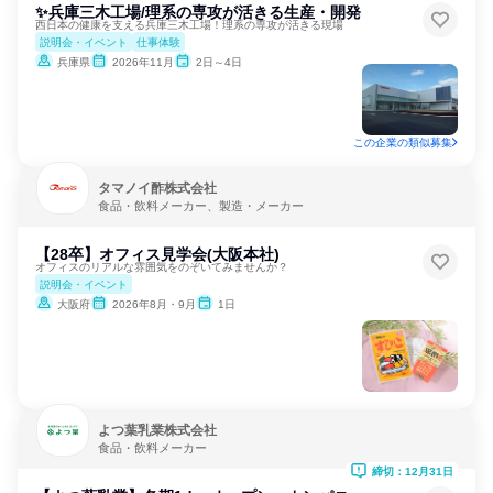
✨兵庫三木工場/理系の専攻が活きる生産・開発
西日本の健康を支える兵庫三木工場！理系の専攻が活きる現場
説明会・イベント
仕事体験
兵庫県
2026年11月
2日～4日
この企業の類似募集
タマノイ酢株式会社
食品・飲料メーカー、製造・メーカー
【28卒】オフィス見学会(大阪本社)
オフィスのリアルな雰囲気をのぞいてみませんか？
説明会・イベント
大阪府
2026年8月・9月
1日
よつ葉乳業株式会社
食品・飲料メーカー
締切：12月31日