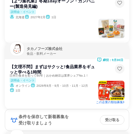
【よつ葉乳業】冬期1dayオープン・カンパニ
ー(製造発見編)
説明会・イベント
北海道
2027年2月
1日
タカノフーズ株式会社
食品・飲料メーカー
締切：9月30日
【文理不問】まずはサクッと!食品業界をギュ
ッと学べる1時間
日本の食卓を彩って90年｜おかめ納豆は業界シェアNo.1！
説明会・イベント
オンライン
2026年8月・9月・10月・11月・12月
1日
この企業の類似募集
条件を保存して新着募集を
受け取る
受け取りましょう