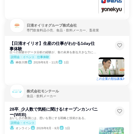
日清オイリオグループ株式会社
専門飲食料品小売、食品・飲料メーカー、畜産業
【日清オイリオ】生産の仕事がわかる1day仕
事体験
日々の実験やデータ分析の経験が、食の未来を創る大きな力になる
説明会・イベント
仕事体験
神奈川県
2026年8月・11月
1日
この企業の類似募集
株式会社モンテール
食品・飲料メーカー
28卒_少人数で気軽に聞ける!オープンカンパニ
ー(WEB)
おいしさの裏側には、想いを形にする戦略と技術がある。
説明会・イベント
オンライン
2026年8月・9月
1日