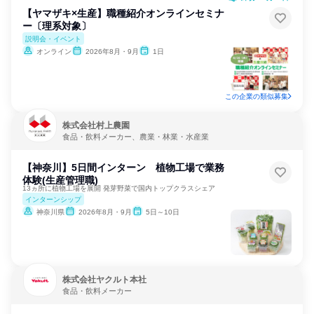
【ヤマザキ×生産】職種紹介オンラインセミナ
ー〔理系対象〕
説明会・イベント
オンライン
2026年8月・9月
1日
この企業の類似募集
株式会社村上農園
食品・飲料メーカー、農業・林業・水産業
【神奈川】5日間インターン 植物工場で業務
体験(生産管理職)
13ヵ所に植物工場を展開 発芽野菜で国内トップクラスシェア
インターンシップ
神奈川県
2026年8月・9月
5日～10日
株式会社ヤクルト本社
食品・飲料メーカー