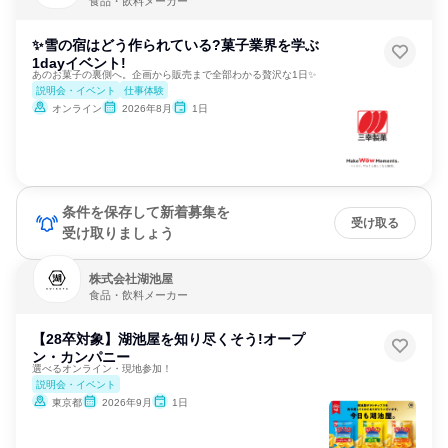
食品・飲料メーカー
✨雪の宿はどう作られている?菓子業界を学ぶ
1dayイベント!
あのお菓子の裏側へ。企画から販売まで全部わかる贅沢な1日✨
説明会・イベント
仕事体験
オンライン
2026年8月
1日
条件を保存して新着募集を
受け取る
受け取りましょう
株式会社湖池屋
食品・飲料メーカー
【28卒対象】湖池屋を知り尽くそう!オープ
ン・カンパニー
選べるオンライン・現地参加！
説明会・イベント
東京都
2026年9月
1日