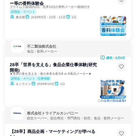
ー等の香料体験会
プライム上場/国内2位・世界10位の香料メーカー/動画付き
説明会・イベント
東京都
2026年8月・10月・11月
1日
不二製油株式会社
食品・飲料メーカー
締切：9月8日
28卒「世界を支える」食品企業仕事体験(研究
開発)
★世界の食を支える・食の未来を創るB to B食品メーカー★
説明会・イベント
仕事体験
オンライン
2026年10月
1日
この企業の類似募集
株式会社トライアルカンパニー
総合スーパー、総合商社・専門商社・卸売、食品・飲料メーカー
【28卒】商品企画・マーケティングが学べる