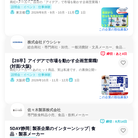
商社×メーカー。自分の「アイデア」で市場を動かす企画営業職！
説明会・イベント
仕事体験
東京都
2026年8月・9月・10月・11月
1日
この企業の類似募集
株式会社ドウシシャ
総合商社・専門商社・卸売、一般消費財・文具メーカー、食品・
飲料メーカー
締切：あと4日
【28卒】アイデアで市場を動かす企画営業職!
(対面/大阪)
商社×メーカー✨あのヒット商品、実は私達です、の裏側公開✨
説明会・イベント
仕事体験
大阪府
2026年10月・11月・12月
1日
この企業の類似募集
佐々木製茶株式会社
専門飲食料品小売、食品・飲料メーカー
締切：8月14日
5DAY静岡│製茶企業のインターンシップ│食
品・製茶メーカー