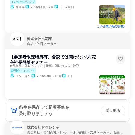
インターンシップ
静岡県
2026年8月・9月
5日～10日
この企業の類似募集
株式会社六花亭
食品・飲料メーカー
【参加者限定特典有】合説では聞けない!六花
亭社長登壇セミナー
食品業界に興味のある方｜接客に興味のある方歓迎
説明会・イベント
オンライン
2026年8月・10月
1日
条件を保存して新着募集を
受け取る
受け取りましょう
株式会社ドウシシャ
総合商社・専門商社・卸売、一般消費財・文具メーカー、食品・