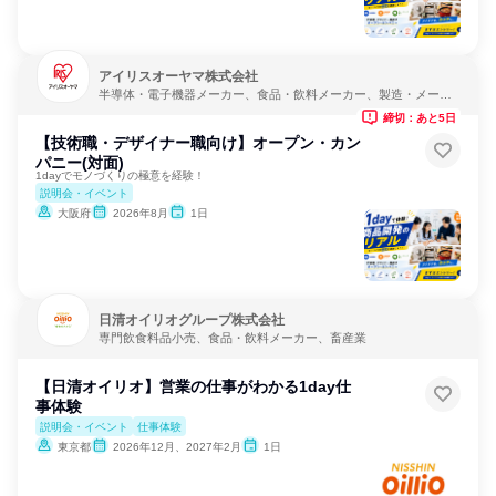
アイリスオーヤマ株式会社
半導体・電子機器メーカー、食品・飲料メーカー、製造・メーカ
ー
締切：あと5日
【技術職・デザイナー職向け】オープン・カン
パニー(対面)
1dayでモノづくりの極意を経験！
説明会・イベント
大阪府
2026年8月
1日
日清オイリオグループ株式会社
専門飲食料品小売、食品・飲料メーカー、畜産業
【日清オイリオ】営業の仕事がわかる1day仕
事体験
説明会・イベント
仕事体験
東京都
2026年12月、2027年2月
1日