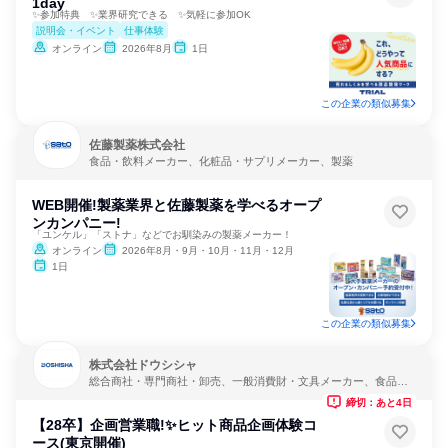
1day
✨参加特典 ✨業界研究できる ✨気軽に参加OK
説明会・イベント
仕事体験
オンライン
2026年8月
1日
この企業の類似募集
佐藤製薬株式会社
食品・飲料メーカー、化粧品・サプリメーカー、製薬
WEB開催!製薬業界と佐藤製薬を学べるオープ
ンカンパニー!
「ユンケル」「ストナ」などでお馴染みの製薬メーカー！
オンライン
2026年8月・9月・10月・11月・12月
1日
この企業の類似募集
株式会社ドウシシャ
総合商社・専門商社・卸売、一般消費財・文具メーカー、食品・
飲料メーカー
締切：あと4日
【28卒】企画営業職!✨ヒット商品企画体験コ
ース(東京開催)