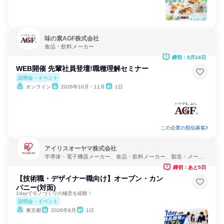
味の素AGF株式会社
食品・飲料メーカー
締切：9月24日
WEB開催 先輩社員登壇!職種理解セミナー
説明会・イベント
オンライン
2026年10月・11月
1日
この企業の類似募集
アイリスオーヤマ株式会社
半導体・電子機器メーカー、食品・飲料メーカー、製造・メーカ
ー
締切：あと5日
【技術職・デザイナー職向け】オープン・カン
パニー(対面)
1dayでモノづくりの極意を経験！
説明会・イベント
東京都
2026年8月
1日