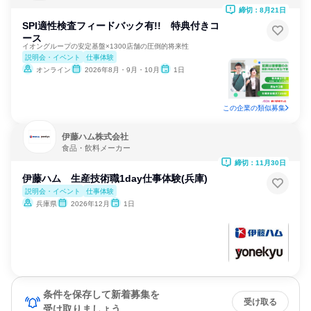
締切：8月21日
SPI適性検査フィードバック有!! 特典付きコ
ース
イオングループの安定基盤×1300店舗の圧倒的将来性
説明会・イベント
仕事体験
オンライン
2026年8月・9月・10月
1日
この企業の類似募集
伊藤ハム株式会社
食品・飲料メーカー
締切：11月30日
伊藤ハム 生産技術職1day仕事体験(兵庫)
説明会・イベント
仕事体験
兵庫県
2026年12月
1日
条件を保存して新着募集を
受け取る
受け取りましょう