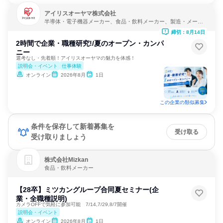
アイリスオーヤマ株式会社
半導体・電子機器メーカー、食品・飲料メーカー、製造・メーカ
ー
締切：8月14日
2時間で企業・職種研究!/夏のオープン・カンパ
ニー
選考なし・先着順！アイリスオーヤマの魅力を体感！
説明会・イベント
仕事体験
オンライン
2026年8月
1日
この企業の類似募集
条件を保存して新着募集を
受け取る
受け取りましょう
株式会社Mizkan
食品・飲料メーカー
【28卒】ミツカングループ合同夏セミナー(企
業・全職種説明)
カメラOFFで気軽に参加可能 7/14,7/29,8/7開催
説明会・イベント
オンライン
2026年8月
1日