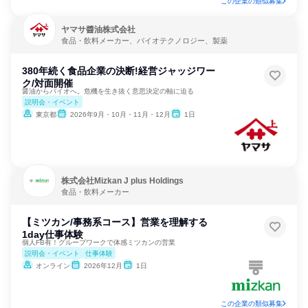
この企業の類似募集
ヤマサ醬油株式会社
食品・飲料メーカー、バイオテクノロジー、製薬
380年続く食品企業の決断!経営ジャッジワー
ク/対面開催
醤油からバイオへ。危機を生き抜く意思決定の軸に迫る
説明会・イベント
東京都
2026年9月・10月・11月・12月
1日
株式会社Mizkan J plus Holdings
食品・飲料メーカー
【ミツカン/事務系コース】営業を理解する
1day仕事体験
個人FB有！グループワークで体感ミツカンの営業
説明会・イベント
仕事体験
オンライン
2026年12月
1日
この企業の類似募集