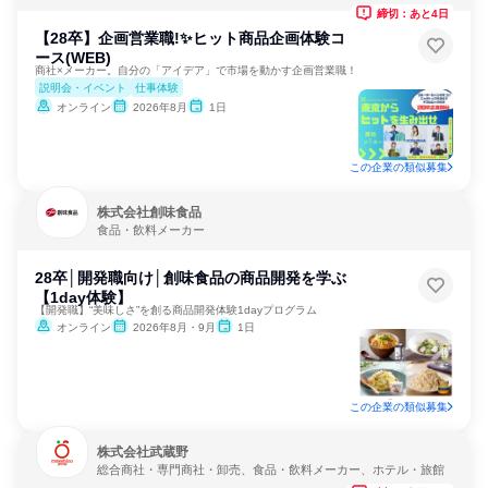
飲料メーカー
締切：あと4日
【28卒】企画営業職!✨ヒット商品企画体験コ
ース(WEB)
商社×メーカー。自分の「アイデア」で市場を動かす企画営業職！
説明会・イベント
仕事体験
オンライン
2026年8月
1日
この企業の類似募集
株式会社創味食品
食品・飲料メーカー
28卒│開発職向け│創味食品の商品開発を学ぶ
【1day体験】
【開発職】“美味しさ”を創る商品開発体験1dayプログラム
オンライン
2026年8月・9月
1日
この企業の類似募集
株式会社武蔵野
総合商社・専門商社・卸売、食品・飲料メーカー、ホテル・旅館