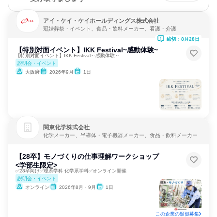
アイ・ケイ・ケイホールディングス株式会社
冠婚葬祭・イベント、食品・飲料メーカー、看護・介護
締切：8月28日
【特別対面イベント】IKK Festival~感動体験~
【特別対面イベント】IKK Festival～感動体験～
説明会・イベント
大阪府
2026年9月
1日
関東化学株式会社
化学メーカー、半導体・電子機器メーカー、食品・飲料メーカー
【28卒】モノづくりの仕事理解ワークショップ
<学部生限定>
✅28卒向け✅理系学科 化学系学科✅オンライン開催
説明会・イベント
オンライン
2026年8月・9月
1日
この企業の類似募集