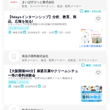
まいばすけっと株式会社
飲食、スーパーマーケット、食品・飲料メーカー
締切：8月14日
【5daysインターンシップ】分析、教育、商
品、広報を知る!
イオングループの安定基盤×1300店舗の圧倒的将来性
インターンシップ
神奈川県
2026年8月・9月・10月
5日～10日
この企業の類似募集
長谷川香料株式会社
化学メーカー、食品・飲料メーカー、化粧品・サプリメーカー
締切：9月4日
【大阪開催/60分】麻婆豆腐やクリームシチュ
ー等の香料体験会
プライム上場/国内2位・世界10位の香料メーカー/動画付き
説明会・イベント
大阪府
2026年9月
1日