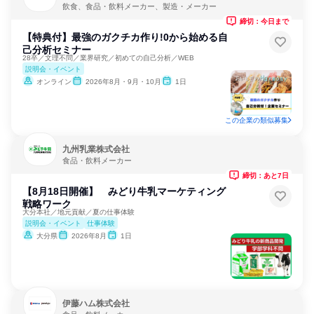
飲食、食品・飲料メーカー、製造・メーカー
締切：今日まで
【特典付】最強のガクチカ作り!0から始める自
己分析セミナー
28卒／文理不問／業界研究／初めての自己分析／WEB
説明会・イベント
オンライン
2026年8月・9月・10月
1日
この企業の類似募集
九州乳業株式会社
食品・飲料メーカー
締切：あと7日
【8月18日開催】 みどり牛乳マーケティング
戦略ワーク
大分本社／地元貢献／夏の仕事体験
説明会・イベント
仕事体験
大分県
2026年8月
1日
伊藤ハム株式会社