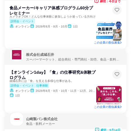
締切：今日まで
食品メーカー/キャリア体感プログラム60分プ
レセミナー
カメラオフOK！どんな仕事体験に参加しようか迷っている方向け
説明会・イベント
オンライン
2026年8月・9月・10月
1日
この企業の類似募集
株式会社成城石井
スーパーマーケット、総合商社・専門商社・卸売、食品・飲料メ
ーカー
【オンライン1day】「食」の仕事研究&体験プ
ログラム
成城石井には「食」を支える多様な仕事がある。
説明会・イベント
仕事体験
オンライン
2026年8月・9月・10月・11月・12月、2027年1月・2月
1日
この企業の類似募集
山崎製パン株式会社
食品・飲料メーカー
締切：9月14日