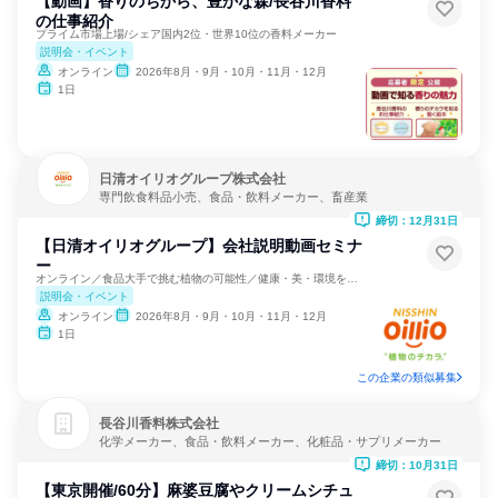
【動画】香りのちから、豊かな森/長谷川香料
の仕事紹介
プライム市場上場/シェア国内2位・世界10位の香料メーカー
説明会・イベント
オンライン
2026年8月・9月・10月・11月・12月
1日
日清オイリオグループ株式会社
専門飲食料品小売、食品・飲料メーカー、畜産業
締切：12月31日
【日清オイリオグループ】会社説明動画セミナ
ー
オンライン／食品大手で挑む植物の可能性／健康・美・環境を科学
説明会・イベント
オンライン
2026年8月・9月・10月・11月・12月
1日
この企業の類似募集
長谷川香料株式会社
化学メーカー、食品・飲料メーカー、化粧品・サプリメーカー
締切：10月31日
【東京開催/60分】麻婆豆腐やクリームシチュ