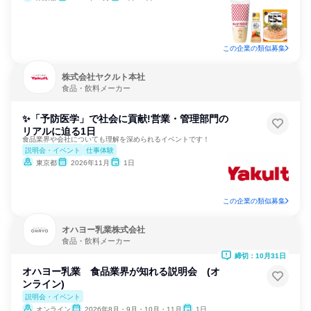
この企業の類似募集
株式会社ヤクルト本社
食品・飲料メーカー
✨「予防医学」で社会に貢献!営業・管理部門の
リアルに迫る1日
食品業界や会社についても理解を深められるイベントです！
説明会・イベント
仕事体験
東京都
2026年11月
1日
この企業の類似募集
オハヨー乳業株式会社
食品・飲料メーカー
締切：10月31日
オハヨー乳業 食品業界が知れる説明会 (オ
ンライン)
説明会・イベント
オンライン
2026年8月・9月・10月・11月
1日