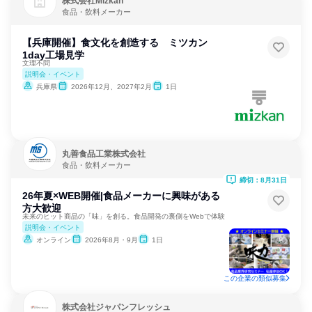
株式会社Mizkan
食品・飲料メーカー
【兵庫開催】食文化を創造する ミツカン
1day工場見学
文理不問
説明会・イベント
兵庫県
2026年12月、2027年2月
1日
丸善食品工業株式会社
食品・飲料メーカー
締切：8月31日
26年夏×WEB開催|食品メーカーに興味がある
方大歓迎
未来のヒット商品の「味」を創る。食品開発の裏側をWebで体験
説明会・イベント
オンライン
2026年8月・9月
1日
この企業の類似募集
株式会社ジャパンフレッシュ