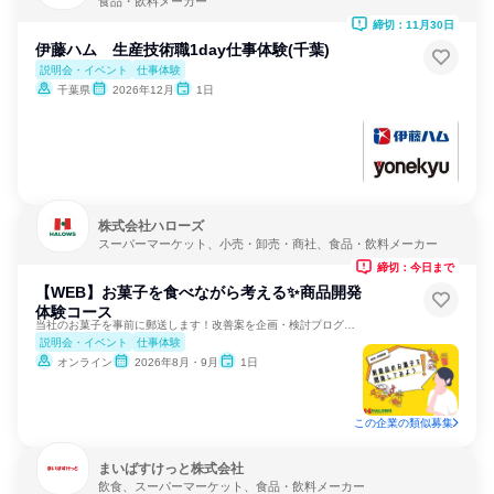
食品・飲料メーカー
締切：11月30日
伊藤ハム 生産技術職1day仕事体験(千葉)
説明会・イベント
仕事体験
千葉県
2026年12月
1日
株式会社ハローズ
スーパーマーケット、小売・卸売・商社、食品・飲料メーカー
締切：今日まで
【WEB】お菓子を食べながら考える✨商品開発
体験コース
当社のお菓子を事前に郵送します！改善案を企画・検討プログラム
説明会・イベント
仕事体験
オンライン
2026年8月・9月
1日
この企業の類似募集
まいばすけっと株式会社
飲食、スーパーマーケット、食品・飲料メーカー