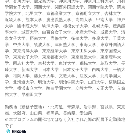
学、香川大学、鹿児島大学、神奈川大学、神奈川工科大学、川村
学園女子大学、関西大学、関西外国語大学、関西学院大学、関東
学院大学、北里大学、京都産業大学、京都府立大学、杏林大学、
近畿大学、熊本大学、慶應義塾大学、高知大学、甲南大学、神戸
大学、國學院大學、駒澤大学、相模女子大学、札幌大学、産業能
率大学、城西大学、白百合女子大学、水産大学校、成蹊大学、清
泉女子大学、摂南大学、専修大学、拓殖大学、多摩大学、千葉大
学、中央大学、筑波大学、津田塾大学、東海大学、東京外国語大
学、東京海洋大学、東京経済大学、東京工科大学、東京国際大
学、東京女子大学、東京都市大学、東京農業大学、東京理科大
学、同志社大学、東邦大学、東洋大学、獨協大学、鳥取大学、長
崎大学、新潟大学、日本大学、日本女子大学、白鴎大学、一橋大
学、福岡大学、藤女子大学、文教大学、法政大学、北海学園大
学、北海道大学、明治大学、明治学院大学、山口大学、横浜国立
大学、横浜市立大学、酪農学園大学、立教大学、立正大学、立命
館大学、早稲田大学
勤務地（勤務予定地）：北海道、青森県、岩手県、宮城県、東京
都、大阪府、山口県、福岡県、長崎県、愛知県
※本プログラムの開催地ではなく入社された際の配属予定勤務地
です
開催地