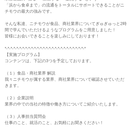
「浜から食卓まで」の流通をトータルにサポートできることがニ
チモウの最大の強みです。
そんな私達、ニチモウが食品、商社業界についてぎゅぎゅっと2時
間で学んでいただけるようなプログラムをご用意しました！
皆様にお会いできることを楽しみにしております！
*-*-*-*-*-*-*-*-*-*-*-*-*-*-*-*-*-*-*-*-*-*-*-*-*-*-*-*
【実施プログラム】
コンテンツは、下記の3つを予定しております。
（１）食品・商社業界 解説
我々ニチモウが属する業界、商社業界について確認させていただ
きます。
（２）企業説明
業界の中での当社の特徴や働き方についてご紹介いたします。
（３）人事担当質問会
仕事のこと、就活のこと、お気軽にお聞きください！