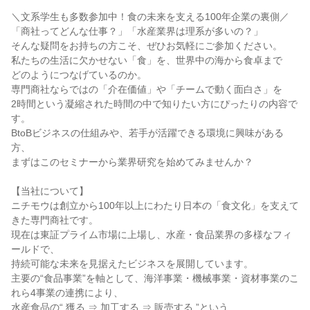
＼文系学生も多数参加中！食の未来を支える100年企業の裏側／
「商社ってどんな仕事？」「水産業界は理系が多いの？」
そんな疑問をお持ちの方こそ、ぜひお気軽にご参加ください。
私たちの生活に欠かせない「食」を、世界中の海から食卓まで
どのようにつなげているのか。
専門商社ならではの「介在価値」や「チームで動く面白さ」を
2時間という凝縮された時間の中で知りたい方にぴったりの内容で
す。
BtoBビジネスの仕組みや、若手が活躍できる環境に興味がある
方、
まずはこのセミナーから業界研究を始めてみませんか？
【当社について】
ニチモウは創立から100年以上にわたり日本の「食文化」を支えて
きた専門商社です。
現在は東証プライム市場に上場し、水産・食品業界の多様なフィ
ールドで、
持続可能な未来を見据えたビジネスを展開しています。
主要の“食品事業”を軸として、海洋事業・機械事業・資材事業のこ
れら4事業の連携により、
水産食品の“ 獲る ⇒ 加工する ⇒ 販売する ”という