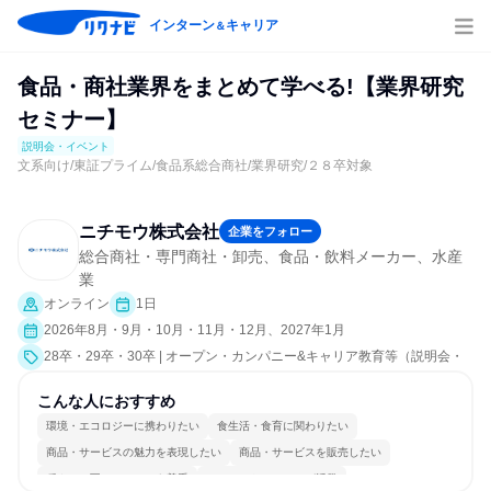
インターン
キャリア
＆
食品・商社業界をまとめて学べる!【業界研究
セミナー】
説明会・イベント
文系向け/東証プライム/食品系総合商社/業界研究/２８卒対象
ニチモウ株式会社
企業をフォロー
総合商社・専門商社・卸売、食品・飲料メーカー、水産
業
オンライン
1日
2026年8月・9月・10月・11月・12月、2027年1月
28卒・29卒・30卒 | オープン・カンパニー&キャリア教育等（説明会・
イベント [職種研究、社員交流会、就活サポート、会社説明会、業界研
究]）
こんな人におすすめ
環境・エコロジーに携わりたい
食生活・食育に関わりたい
商品・サービスの魅力を表現したい
商品・サービスを販売したい
穏やかで互いのペースを尊重
コミュニケーションが活発