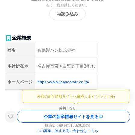
もう一度お試しください。
再読み込み
企業概要
社名
敷島製パン株式会社
本社所在地
名古屋市東区白壁五丁目3番地
ホームページ
https://www.pasconet.co.jp/
外部の新卒情報サイトへ遷移します
(リクナビ外)
締切：なし
企業の新卒情報サイトを見る
原稿ID：
ea3ef3103281ddfd
この募集に関する問い合わせはこちら