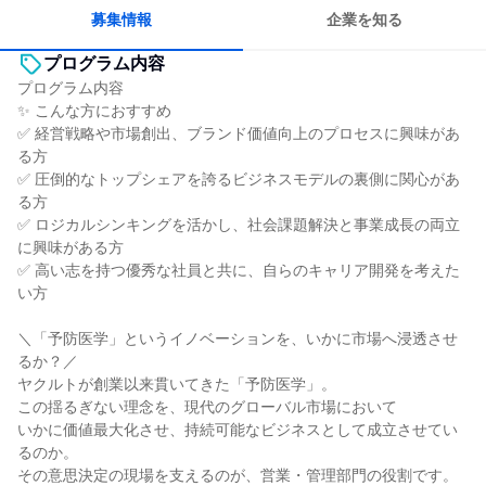
長く同じ会社に居続けられる
募集情報
企業を知る
プログラム内容
プログラム内容
✨ こんな方におすすめ
✅ 経営戦略や市場創出、ブランド価値向上のプロセスに興味があ
る方
✅ 圧倒的なトップシェアを誇るビジネスモデルの裏側に関心があ
る方
✅ ロジカルシンキングを活かし、社会課題解決と事業成長の両立
に興味がある方
✅ 高い志を持つ優秀な社員と共に、自らのキャリア開発を考えた
い方
＼「予防医学」というイノベーションを、いかに市場へ浸透させ
るか？／
ヤクルトが創業以来貫いてきた「予防医学」。
この揺るぎない理念を、現代のグローバル市場において
いかに価値最大化させ、持続可能なビジネスとして成立させてい
るのか。
その意思決定の現場を支えるのが、営業・管理部門の役割です。