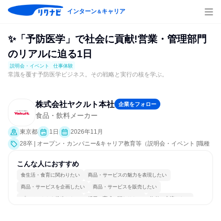
インターン
キャリア
＆
✨「予防医学」で社会に貢献!営業・管理部門
のリアルに迫る1日
説明会・イベント
仕事体験
常識を覆す予防医学ビジネス。その戦略と実行の核を学ぶ。
株式会社ヤクルト本社
企業をフォロー
食品・飲料メーカー
東京都
1日
2026年11月
28卒 | オープン・カンパニー&キャリア教育等（説明会・イベント [職種
研究、課題解決プログラム、職場見学会、社員交流会、会社説明会]、仕
事体験）
こんな人におすすめ
食生活・食育に関わりたい
商品・サービスの魅力を表現したい
商品・サービスを企画したい
商品・サービスを販売したい
プロジェクトを推進したい
採用・育成に関わりたい
海外と交流したい
グローバル志向が強い
女性が働きやすい環境で働ける