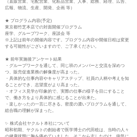
（直販営業、宅配営業、化粧品営業、人事、総務、経理、広告、
広報、物流、生産、開発、企画 等）
★ プログラム内容(予定)
東京都竹芝本店での対面開催プログラム
座学、グループワーク、座談会 等
※上記は前年の開催内容です。プログラム内容や開催日程は変更
する可能性がございますので、ご了承ください。
★ 前年実施後アンケート結果
・グループワークを通して、同じ班のメンバーと交流を深めつ
つ、販売促進業務の解像度が高まった。
・具体的な仕事内容やキャリアステップ、社員の人柄や考えを知
ることができ、志望度がより高まった。
・オフィス見学が印象的で、実際の仕事の様子を目にすること
で、働き方をより具体的に感じることが出来た。
・楽しかったの一言に尽きる。密度の濃いプログラムを通して、
総合職の理解が深まった。
✨ 株式会社ヤクルト本社について
昭和初期、ヤクルトの創始者で医学博士の代田稔は、当時の人々
の健康状態に胸を痛めていました。そこから志したのは、病気に