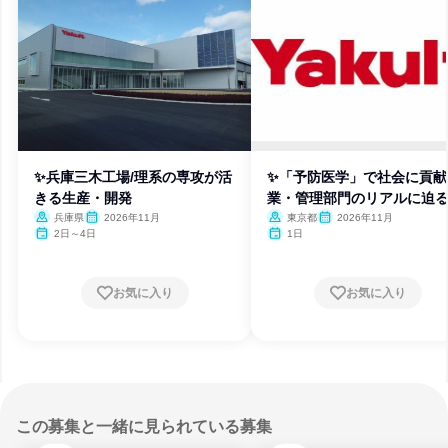
✨兵庫三木工場/理系の専攻が活
✨「予防医学」で社会に貢献
きる生産・開発
業・管理部門のリアルに迫る
日
兵庫県
2026年11月
東京都
2026年11月
2日～4日
1日
お気に入り
お気に入り
この募集と一緒に見られている募集