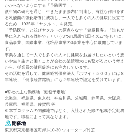
かからないようにする「予防医学」。
微生物の研究を通じ、生きたまま腸内に到達し、有益な作用をす
る乳酸菌の強化培養に成功し、一人でも多くの人の健康に役立て
るため、1935年「ヤクルト」を発売。
「予防医学」と並びヤクルトの原点をなす「健腸長寿」「誰もが
手に入れられる価格で」という3つの思想“代田イズム”をもとに、
食品事業、国際事業、化粧品事業の3事業を中心に展開していま
す。
事業を通して一人でも多くの人々に健康をお届けしたいという想
いや生き生きと働くことが会社の業績増大にも繋がるという考え
から、従業員の健康促進にも注力しています。
その活動を通して、健康経営優良法人「ホワイト５００」には８
年連続、「健康経営銘柄」にも２年連続で認定を受けています。
■弊社の主な勤務地（勤務予定地）
北海道、福島県、東京都、神奈川県、茨城県、静岡県、大阪府、
兵庫県、福岡県、佐賀県 等
※本プログラムの開催地ではなく、入社された際の配属予定勤務
地です。職種によって異なります。
開催地
東京都東京都港区海岸1-10-30 ウォーターズ竹芝