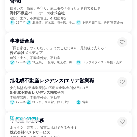
合職)
住まいの「価値」を守り、最上級の「暮らし」を育てる仕事
野村不動産パートナーズ株式会社
建設・土木、不動産管理、不動産仲介
27年卒
北海道、宮城県、埼玉県、千葉県、東京都、神奈川県、愛知県、大阪府、福岡県
不動産専門職、経営/事業企画
事務総合職
「同じ家は、つくらない。」そのこだわりを、最前線で支える！
株式会社メルディア
建設・土木、不動産仲介、不動産
27年卒
埼玉県、千葉県、東京都、神奈川県、愛知県
バックオフィス・事務・受付、不動産専門職、経理/税務/財務、人事、総務、法務/知財、組織運営管理・公務員・事務系職種、営業、カスタマーサポート/コールセンター、経営/事業企画
旭化成不動産レジデンス|エリア営業職
安定基盤×複数事業展開の不動産企業/年間休日121日
旭化成不動産レジデンス株式会社
不動産管理、不動産仲介、不動産
27年卒
埼玉県、東京都、神奈川県、愛知県、大阪府
営業
締切：2月28日
不動産管理事務
まっすぐ、素直に、誠実に挑戦できる会社！
株式会社ベストサービス