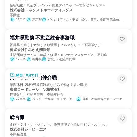
新宿勤務！東証プライム×不動産デベロッパーで安定キャリア✨
株式会社FJネクストホールディングス
不動産
27年卒
東京都
バックオフィス・事務・受付、営業、経営/事業企画、不動産専門職
福井県勤務|不動産総合事務職
福井県で働く｜女性が多数活躍｜ノルマなし！上下関係なし！
株式会社住みかえ情報館
生活関連サービス、建設・修理・メンテナンスサービス、不動産
27年卒
福井県
営業、不動産専門職
締切：8月31日
(ホームメイト)仲介職
年間休日128日/残業抑制取り組みで働きやすい環境
東建コーポレーション株式会社
建築設計、不動産管理、不動産仲介
27年卒
埼玉県、千葉県、東京都、神奈川県、愛知県、大阪府
営業、不動産専門職、マーケティング・広告・宣伝
総合職
企画・交渉・マネジメント。施設管理で得る総合ビジネススキル
株式会社シービーエス
不動産管理