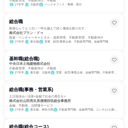
不動産管理、不動産仲介、不動産
27年卒
大阪府
バックオフィス・事務・受付
総合職
新築なんてもう古い！時を越えて続く価値を創り出す。
株式会社プラン・ドゥ
投資・ベンチャーキャピタル・資産管理、不動産管理、不動産仲介
27年卒
東京都
営業、経営/事業企画、不動産専門職、金融専門職
基幹職(総合職)
中央日本土地建物株式会社
不動産管理、不動産仲介、不動産
27年卒
東京都、大阪府
営業、経営/事業企画、金融専門職、不動産専門職、経理/税務/財務、人事、広報/IR、建築/土木/プラント専門職、マーケティング・広告・宣伝
総合職(事務・営業系)
土日祝休み✨法律×金融で社会の再生を⭐
株式会社山田再生系債権回収総合事務所
金融、不動産、法関連サービス
27年卒
東京都、神奈川県
不動産専門職、金融専門職、コンサル/士業/リサーチャー、経営/事業企画
総合職(総合コース)