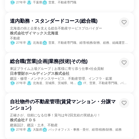
27年卒
千葉県
営業、不動産専門職
道内勤務・スタンダードコース(総合職)
北海道の街と企業を支える総合不動産サービスプロバイダー
株式会社ザイマックス北海道
不動産
27年卒
北海道
営業、不動産専門職、経理/税務/財務、総務、組織運営管理・公務員・事務系職種
総合職(営業|企画|業務|技術|その他)
東証プライム上場グループ｜お客様に寄り添う仕事×社会貢献
日本管財ホールディングス株式会社
建設・修理・メンテナンスサービス、不動産管理、インフラ・鉱業
27年卒
北海道、宮城県、茨城県、埼玉県、千葉県、東京都、神奈川県、新潟県、福井県、静岡県、愛知県、滋賀県、京都府、大阪府、兵庫県、奈良県、岡山県、広島県、山口県、香川県、愛媛県、福岡県、佐賀県、長崎県、熊本県、大分県、鹿児島県
IT、営業、不動産専門職、バックオフィス・事務・受付、SCM/生産管理/購買/物流、経理/税務/財務、人事、法務/知財、建築/土木/プラント専門職
自社物件の不動産管理(賃貸マンション・分譲マ
ンション)
正確さが、信頼になる仕事！賞与は年2回支給の実績あり！
株式会社ＦＤＳ
建築設計、建設・土木、不動産
27年卒
大阪府
バックオフィス・事務・受付、経理/税務/財務、総務