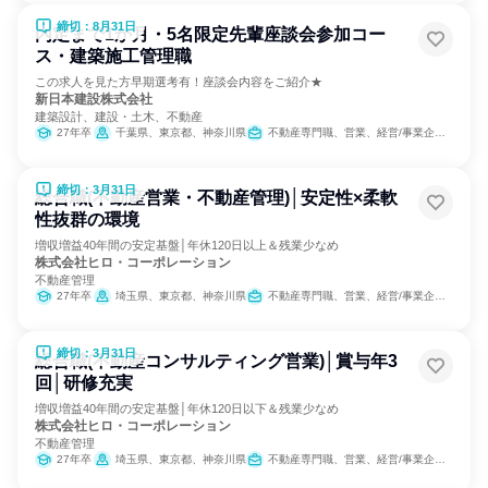
締切：8月31日
内定まで1か月・5名限定先輩座談会参加コー
ス・建築施工管理職
この求人を見た方早期選考有！座談会内容をご紹介★
新日本建設株式会社
建築設計、建設・土木、不動産
27年卒
千葉県、東京都、神奈川県
不動産専門職、営業、経営/事業企画、小売販売/流通、建築/土木/プラント専門職、製造・生産工程、金融専門職
締切：3月31日
総合職(不動産営業・不動産管理)│安定性×柔軟
性抜群の環境
増収増益40年間の安定基盤│年休120日以上＆残業少なめ
株式会社ヒロ・コーポレーション
不動産管理
27年卒
埼玉県、東京都、神奈川県
不動産専門職、営業、経営/事業企画、金融専門職
締切：3月31日
総合職(不動産コンサルティング営業)│賞与年3
回│研修充実
増収増益40年間の安定基盤│年休120日以下＆残業少なめ
株式会社ヒロ・コーポレーション
不動産管理
27年卒
埼玉県、東京都、神奈川県
不動産専門職、営業、経営/事業企画、金融専門職、マーケティング・広告・宣伝、カスタマーサクセス