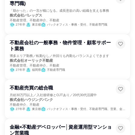
専門職)
「助かった」の一言が糧になる。成長意欲の高い組織を支える事務
株式会社バレッグス
不動産管理、不動産仲介、不動産
27年卒
東京都
バックオフィス・事務・受付、不動産専門職
不動産会社の一般事務・物件管理・顧客サポー
ト業務
博多エリア勤務／転勤なし／外回りも内勤もバランスよくできます
株式会社オーリック不動産
不動産管理、不動産仲介、不動産
27年卒
福岡県
不動産専門職
不動産売買の総合職
月給30万円以上／入社後研修とOJTあり／20代30代活躍中
株式会社ハウジングバンク
不動産仲介、不動産
27年卒
東京都
バックオフィス・事務・受付、不動産専門職、営業、金融専門職
金融×不動産デベロッパー│資産運用型マンショ
ン営業職