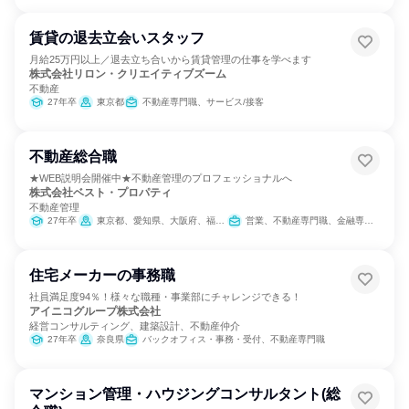
賃貸の退去立会いスタッフ
月給25万円以上／退去立ち合いから賃貸管理の仕事を学べます
株式会社リロン・クリエイティブズーム
不動産
27年卒
東京都
不動産専門職、サービス/接客
不動産総合職
★WEB説明会開催中★不動産管理のプロフェッショナルへ
株式会社ベスト・プロパティ
不動産管理
27年卒
東京都、愛知県、大阪府、福岡県
営業、不動産専門職、金融専門職、製造・生産工程、クリエイティブ/デザイン職、建築/土木/プラント専門職
住宅メーカーの事務職
社員満足度94％！様々な職種・事業部にチャレンジできる！
アイニコグループ株式会社
経営コンサルティング、建築設計、不動産仲介
27年卒
奈良県
バックオフィス・事務・受付、不動産専門職
マンション管理・ハウジングコンサルタント(総