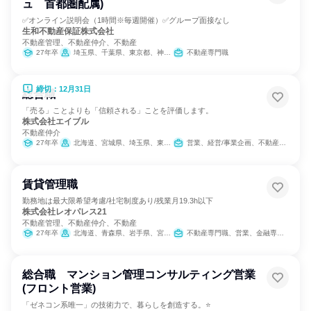
ュ 首都圏配属)
✅オンライン説明会（1時間※毎週開催）✅グループ面接なし
生和不動産保証株式会社
不動産管理、不動産仲介、不動産
27年卒
埼玉県、千葉県、東京都、神奈川県
不動産専門職
締切：12月31日
総合職
「売る」ことよりも「信頼される」ことを評価します。
株式会社エイブル
不動産仲介
27年卒
北海道、宮城県、埼玉県、東京都、神奈川県、愛知県、滋賀県、京都府、大阪府、兵庫県、広島県、福岡県、鹿児島県
営業、経営/事業企画、不動産専門職
賃貸管理職
勤務地は最大限希望考慮/社宅制度あり/残業月19.3h以下
株式会社レオパレス21
不動産管理、不動産仲介、不動産
27年卒
北海道、青森県、岩手県、宮城県、秋田県、山形県、福島県、茨城県、栃木県、群馬県、埼玉県、千葉県、東京都、神奈川県、新潟県、富山県、石川県、福井県、山梨県、長野県、岐阜県、静岡県、愛知県、三重県、滋賀県、京都府、大阪府、兵庫県、奈良県、和歌山県、鳥取県、島根県、岡山県、広島県、山口県、徳島県、香川県、愛媛県、高知県、福岡県、佐賀県、長崎県、熊本県、大分県、宮崎県、鹿児島県
不動産専門職、営業、金融専門職、経営/事業企画
総合職 マンション管理コンサルティング営業
(フロント営業)
「ゼネコン系唯一」の技術力で、暮らしを創造する。⭐