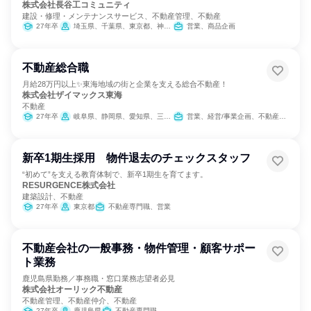
株式会社長谷工コミュニティ
建設・修理・メンテナンスサービス、不動産管理、不動産
27年卒
埼玉県、千葉県、東京都、神奈川県、京都府、大阪府、兵庫県
営業、商品企画
不動産総合職
月給28万円以上✨東海地域の街と企業を支える総合不動産！
株式会社ザイマックス東海
不動産
27年卒
岐阜県、静岡県、愛知県、三重県
営業、経営/事業企画、不動産専門職
新卒1期生採用 物件退去のチェックスタッフ
“初めて”を支える教育体制で、新卒1期生を育てます。
RESURGENCE株式会社
建築設計、不動産
27年卒
東京都
不動産専門職、営業
不動産会社の一般事務・物件管理・顧客サポー
ト業務
鹿児島県勤務／事務職・窓口業務志望者必見
株式会社オーリック不動産
不動産管理、不動産仲介、不動産
27年卒
鹿児島県
不動産専門職