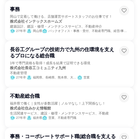
事務
岡山で定着して働ける、店舗運営サポートスタッフのお仕事です！
株式会社インテックスホームズ
建築設計、建設・修理・メンテナンスサービス、不動産仲介
27年卒
岡山県
バックオフィス・事務・受付、不動産専門職、経営/事業企画、総務、広報/IR、カスタマーサポート/コールセンター
長谷工グループの技術力で九州の住環境を支え
るプロになる総合職
1年で専門資格を取得！成長を結果で証明できる環境
株式会社長谷工コミュニティ九州
不動産管理
27年卒
福岡県、長崎県、熊本県、大分県、宮崎県、鹿児島県
営業
不動産総合職
福井県で働く｜女性が多数活躍｜ノルマなし！上下関係なし！
株式会社住みかえ情報館
生活関連サービス、建設・修理・メンテナンスサービス、不動産
27年卒
福井県
営業、不動産専門職
事務・コーポレートサポート職(総合職を支える