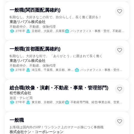
一般職(関西圏配属確約)
転勤なし。大好きなこの街で、自分らしく、長く働く選択を！
東急リバブル株式会社
不動産仲介、不動産、保険代理
27年卒
京都府、大阪府、兵庫県
バックオフィス・事務・受付、不動産専門職
一般職(首都圏配属確約)
転勤なし。大好きな街で、 「ありがとう」に囲まれて長く働く
東急リバブル株式会社
不動産仲介、不動産、保険代理
27年卒
埼玉県、千葉県、東京都、神奈川県
バックオフィス・事務・受付、不動産専門職
総合職(映像・演劇・不動産・事業・管理部門)
松竹株式会社
放送・テレビ局
27年卒
東京都、京都府、大阪府
不動産専門職、経営/事業企画、営業、経理/税務/財務、人事、総務、法務/知財、広報/IR、商品企画、出版/メディア/芸能/エンタメ専門職
一般職
お客様は国内外のVIP！ワンランク上のマナーが身につく事務職
株式会社ケン・コーポレーション