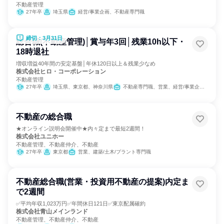
不動産管理
27年卒
埼玉県
経営/事業企画、不動産専門職
締切：3月31日
総合職(不動産管理)│賞与年3回│残業10h以下・
18時退社
増収増益40年間の安定基盤│年休120日以上＆残業少なめ
株式会社ヒロ・コーポレーション
不動産管理
27年卒
埼玉県、東京都、神奈川県
不動産専門職、営業、経営/事業企画、金融専門職、マーケティング・広告・宣伝、カスタマーサクセス
不動産の総合職
★オンライン説明会開催中★内々定まで最短2週間！
株式会社ユニホー
不動産管理、不動産仲介、不動産
27年卒
東京都
営業、建築/土木/プラント専門職
不動産総合職(営業・投資用不動産の提案)内定ま
で2週間
✅平均年収1,023万円✅年間休日121日✅東京配属確約
株式会社青山メインランド
不動産管理、不動産仲介、不動産