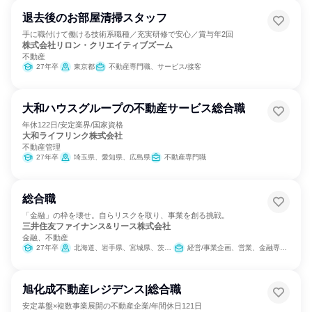
退去後のお部屋清掃スタッフ
手に職付けて働ける技術系職種／充実研修で安心／賞与年2回
株式会社リロン・クリエイティブズーム
不動産
27年卒
東京都
不動産専門職、サービス/接客
大和ハウスグループの不動産サービス総合職
年休122日/安定業界/国家資格
大和ライフリンク株式会社
不動産管理
27年卒
埼玉県、愛知県、広島県
不動産専門職
総合職
「金融」の枠を壊せ。自らリスクを取り、事業を創る挑戦。
三井住友ファイナンス&リース株式会社
金融、不動産
27年卒
北海道、岩手県、宮城県、茨城県、群馬県、埼玉県、東京都、神奈川県、新潟県、富山県、石川県、長野県、静岡県、愛知県、京都府、大阪府、兵庫県、岡山県、広島県、香川県、熊本県、鹿児島県、沖縄県
経営/事業企画、営業、金融専門職、不動産専門職、経理/税務/財務、法務/知財
旭化成不動産レジデンス|総合職
安定基盤×複数事業展開の不動産企業/年間休日121日