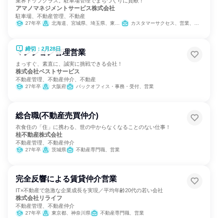
業界トップクラス。駐車場管理でまちづくりに貢献！
アマノマネジメントサービス株式会社
駐車場、不動産管理、不動産
27年卒
北海道、宮城県、埼玉県、東京都、神奈川県、新潟県、石川県、長野県、静岡県、愛知県、京都府、大阪府、岡山県、広島県、香川県、愛媛県、福岡県、鹿児島県、沖縄県
カスタマーサクセス、営業、小売販売/流通、経営/事業企画、バックオフィス・事務・受付、経理/税務/財務、人事、総務、法務/知財、組織運営管理・公務員・事務系職種、製造・生産工程、建築/土木/プラント専門職、カスタマーサポート/コールセンター
締切：2月28日
マンション管理営業
まっすぐ、素直に、誠実に挑戦できる会社！
株式会社ベストサービス
不動産管理、不動産仲介、不動産
27年卒
大阪府
バックオフィス・事務・受付、営業
総合職(不動産売買仲介)
衣食住の「住」に携わる、世の中からなくなることのない仕事！
桂不動産株式会社
不動産管理、不動産仲介
27年卒
茨城県
不動産専門職、営業
完全反響による賃貸仲介営業
IT×不動産で急激な企業成長を実現／平均年齢20代の若い会社
株式会社リライフ
不動産管理、不動産仲介
27年卒
東京都、神奈川県
不動産専門職、営業