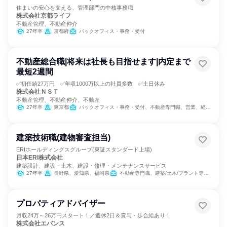
住まいの安心を支える、管理部門の中核事務職
株式会社京都ライフ
不動産管理、不動産仲介
27年卒
京都府
バックオフィス・事務・受付
不動産総合職|将来は社長も目指せます|内定まで
最短2週間
✅初任給27万円 ✅年収1000万以上の社員多数 ✅土日休み
株式会社ＮＳＴ
不動産管理、不動産仲介、不動産
27年卒
東京都
バックオフィス・事務・受付、不動産専門職、営業、経営/事業企画、金融専門職、人事、総務、マーケティング・広告・宣伝
建築技術職(建物審査担当)
ERIホールディングスグループ(東証スタンダード上場)
日本ERI株式会社
建築設計、建設・土木、建設・修理・メンテナンスサービス
27年卒
長野県、愛知県、福岡県
不動産専門職、建築/土木/プラント専門職
プロパティアドバイザー
月収24万～26万円スタート！／週休2日＆賞与・歩合給あり！
株式会社エバンス