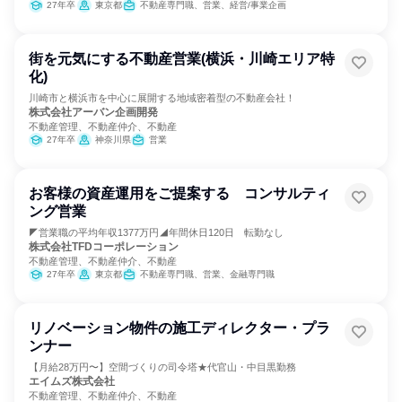
27年卒
東京都
不動産専門職、営業、経営/事業企画
街を元気にする不動産営業(横浜・川崎エリア特
化)
川崎市と横浜市を中心に展開する地域密着型の不動産会社！
株式会社アーバン企画開発
不動産管理、不動産仲介、不動産
27年卒
神奈川県
営業
お客様の資産運用をご提案する コンサルティ
ング営業
◤営業職の平均年収1377万円◢年間休日120日 転勤なし
株式会社TFDコーポレーション
不動産管理、不動産仲介、不動産
27年卒
東京都
不動産専門職、営業、金融専門職
リノベーション物件の施工ディレクター・プラ
ンナー
【月給28万円〜】空間づくりの司令塔★代官山・中目黒勤務
エイムズ株式会社
不動産管理、不動産仲介、不動産