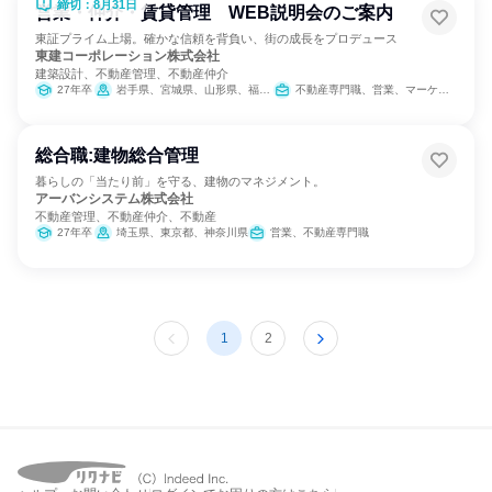
締切：8月31日
営業・仲介・賃貸管理 WEB説明会のご案内
東証プライム上場。確かな信頼を背負い、街の成長をプロデュース
東建コーポレーション株式会社
建築設計、不動産管理、不動産仲介
27年卒
岩手県、宮城県、山形県、福島県、茨城県、栃木県、群馬県、埼玉県、千葉県、東京都、神奈川県、新潟県、富山県、福井県、長野県、岐阜県、静岡県、愛知県、三重県、滋賀県、京都府、大阪府、兵庫県、奈良県、鳥取県、島根県、岡山県、広島県、山口県、愛媛県、高知県、福岡県、長崎県、熊本県、大分県、宮崎県、鹿児島県、沖縄県
不動産専門職、営業、マーケティング・広告・宣伝
総合職:建物総合管理
暮らしの「当たり前」を守る、建物のマネジメント。
アーバンシステム株式会社
不動産管理、不動産仲介、不動産
27年卒
埼玉県、東京都、神奈川県
営業、不動産専門職
1
2