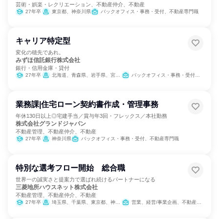
芸術・娯楽・レクリエーション、不動産仲介、不動産
27年卒
東京都、神奈川県
バックオフィス・事務・受付、不動産専門職
キャリア特定型
変化の穂先であれ。
みずほ信託銀行株式会社
銀行・信用金庫・貸付
27年卒
北海道、青森県、岩手県、宮城県、秋田県、山形県、福島県、茨城県、栃木県、群馬県、埼玉県、千葉県、東京都、神奈川県、新潟県、富山県、石川県、福井県、山梨県、長野県、岐阜県、静岡県、愛知県、三重県、滋賀県、京都府、大阪府、兵庫県、奈良県、和歌山県、鳥取県、島根県、岡山県、広島県、山口県、徳島県、香川県、愛媛県、高知県、福岡県、佐賀県、長崎県、熊本県、大分県、宮崎県、鹿児島県、沖縄県
バックオフィス・事務・受付、営業、金融専門職、経営/事業企画、不動産専門職、組織運営管理・公務員・事務系職種
業務課|住宅ローン契約書作成・管理事務
年休130日以上◎宅建手当／賞与年3回・フレックス／本社勤務
株式会社グランドジャパン
不動産管理、不動産仲介、不動産
27年卒
神奈川県
バックオフィス・事務・受付、不動産専門職
特別な選考フロー開始 総合職
世界一の誠実さと提案力で選ばれ続けるパートナーになる
三菱地所ハウスネット株式会社
不動産管理、不動産仲介、不動産
27年卒
埼玉県、千葉県、東京都、神奈川県、愛知県、京都府、大阪府、兵庫県、広島県、福岡県
営業、経営/事業企画、不動産専門職、経理/税務/財務、人事、総務、広報/IR、組織運営管理・公務員・事務系職種