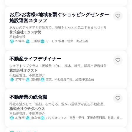
お店×お客様×地域を繋ぐショッピングセンター
施設運営スタッフ
あなたのアイデアと行動力で、地域をもっと元気にするまちづくり
株式会社ミタス伊勢
不動産管理
27年卒
三重県
サービス/接客、営業、商品企画
不動産ライフデザイナー
シェアトップクラス！茨城県中心に、栃木、埼玉、群馬＊密着経営
株式会社オクスト
不動産管理、不動産仲介
27年卒
茨城県
営業、不動産専門職、経営/事業企画
不動産業の総合職
得意を活かして「笑顔」をつくる。温かい居場所がある不動産屋。
株式会社ウチダハウス
不動産管理、不動産仲介
27年卒
東京都
バックオフィス・事務・受付、不動産専門職、営業、経営/事業企画、建築/土木/プラント専門職