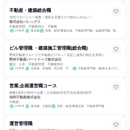
不動産・建築総合職
20代マネージャー多数！成長を言葉だけで終わらせない！
株式会社バレッグス
不動産管理、不動産仲介、不動産
27年卒
東京都
営業、経営/事業企画、不動産専門職、金融専門職、製造・生産工程、クリエイティブ/デザイン職、建築/土木/プラント専門職
ビル管理職 ・建築施工管理職(総合職)
野村不動産グループで不動産のプロへ！安定と成長の両立を実現✨
野村不動産パートナーズ株式会社
建設・土木、不動産管理、不動産仲介
27年卒
北海道、宮城県、埼玉県、千葉県、東京都、神奈川県、愛知県、大阪府、福岡県
不動産専門職、建築/土木/プラント専門職
営業,企画運営職コース
創業130年の街作り企業｜土日祝休/住宅手当/出産祝280万
信和不動産株式会社
不動産
27年卒
東京都、大阪府
営業、経営/事業企画、不動産専門職
運営管理職