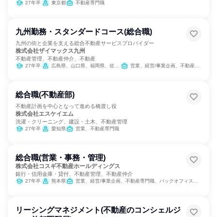
27年卒
東京都
不動産専門職
九州勤務・スタンダードコース(総合職)
九州の街と企業を支える総合不動産サービスプロバイダー
株式会社ザイマックス九州
不動産管理、不動産仲介、不動産
27年卒
広島県、山口県、福岡県、佐賀県、長崎県、熊本県、大分県、宮崎県、鹿児島県、沖縄県
営業、経営/事業企画、不動産専門職
総合職(不動産部)
不動産計画を中心となって進める橋渡し役
株式会社エスケイエム
洗濯・クリーニング、建設・土木、不動産管理
27年卒
愛知県
営業、不動産専門職
総合職(営業・事務・管理)
株式会社コスギ不動産ホールディングス
銀行・信用金庫・貸付、不動産管理、不動産仲介
27年卒
熊本県
営業、経営/事業企画、不動産専門職、バックオフィス・事務・受付
リーシングマネジメント(不動産のコンシェルジ