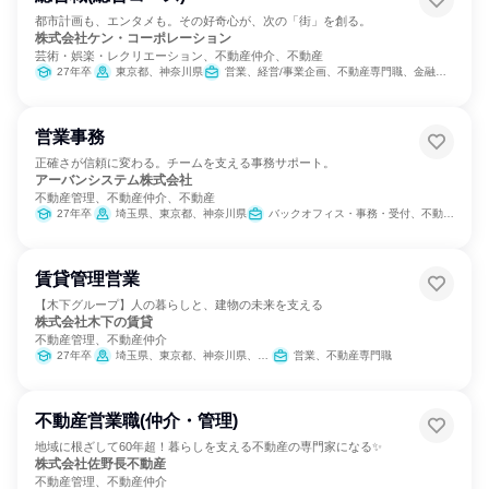
都市計画も、エンタメも。その好奇心が、次の「街」を創る。
株式会社ケン・コーポレーション
芸術・娯楽・レクリエーション、不動産仲介、不動産
27年卒
東京都、神奈川県
営業、経営/事業企画、不動産専門職、金融専門職、サービス/接客
営業事務
正確さが信頼に変わる。チームを支える事務サポート。
アーバンシステム株式会社
不動産管理、不動産仲介、不動産
27年卒
埼玉県、東京都、神奈川県
バックオフィス・事務・受付、不動産専門職、カスタマーサポート/コールセンター
賃貸管理営業
【木下グループ】人の暮らしと、建物の未来を支える
株式会社木下の賃貸
不動産管理、不動産仲介
27年卒
埼玉県、東京都、神奈川県、愛知県、京都府、大阪府、兵庫県
営業、不動産専門職
不動産営業職(仲介・管理)
地域に根ざして60年超！暮らしを支える不動産の専門家になる✨
株式会社佐野長不動産
不動産管理、不動産仲介