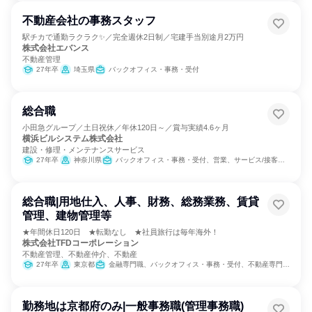
不動産会社の事務スタッフ
駅チカで通勤ラクラク✨／完全週休2日制／宅建手当別途月2万円
株式会社エバンス
不動産管理
27年卒
埼玉県
バックオフィス・事務・受付
総合職
小田急グループ／土日祝休／年休120日～／賞与実績4.6ヶ月
横浜ビルシステム株式会社
建設・修理・メンテナンスサービス
27年卒
神奈川県
バックオフィス・事務・受付、営業、サービス/接客、人事
総合職|用地仕入、人事、財務、総務業務、賃貸
管理、建物管理等
★年間休日120日 ★転勤なし ★社員旅行は毎年海外！
株式会社TFDコーポレーション
不動産管理、不動産仲介、不動産
27年卒
東京都
金融専門職、バックオフィス・事務・受付、不動産専門職、経営/事業企画、製造・生産工程、建築/土木/プラント専門職
勤務地は京都府のみ|一般事務職(管理事務職)