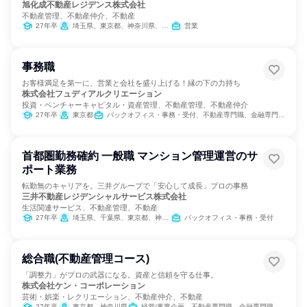
旭化成不動産レジデンス株式会社
不動産管理、不動産仲介、不動産
27年卒
埼玉県、東京都、神奈川県、愛知県、大阪府、福岡県
営業
事務職
お客様満足を第一に、営業と会社を盛り上げる！縁の下の力持ち
株式会社フュディアルクリエーション
投資・ベンチャーキャピタル・資産管理、不動産管理、不動産仲介
27年卒
東京都
バックオフィス・事務・受付、不動産専門職、金融専門職、教育/保育専門職、経理/税務/財務、人事、IT、製造・生産工程、建築/土木/プラント専門職
首都圏勤務確約 一般職 マンション管理運営のサ
ポート業務
転勤無のキャリアを。三井グループで「安心して成長」プロの事務
三井不動産レジデンシャルサービス株式会社
生活関連サービス、不動産管理、不動産
27年卒
埼玉県、千葉県、東京都、神奈川県
バックオフィス・事務・受付
総合職(不動産管理コース)
「調整力」がプロの武器になる。資産と信頼を守る仕事。
株式会社ケン・コーポレーション
芸術・娯楽・レクリエーション、不動産仲介、不動産
27年卒
東京都、神奈川県
経営/事業企画、不動産専門職、金融専門職、バックオフィス・事務・受付、総務、建築/土木/プラント専門職