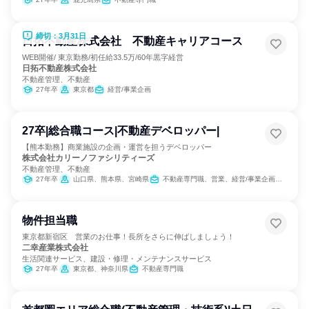
締切：3月31日
日拓不動産株式会社 不動産キャリアコース
WEB開催/ 東京勤務/初任給33.5万/60年黒字経営
日拓不動産株式会社
不動産管理、不動産
27年卒
東京都
経営/事業企画
27卒|総合職コース|不動産デベロッパー|
【熊本勤務】商業施設の企画・運営を担うデベロッパー
株式会社カリーノファシリティーズ
不動産管理、不動産
27年卒
山口県、熊本県、宮崎県
不動産専門職、営業、経営/事業企画、バックオフィス・事務・受付、広報/IR
物件担当職
東京都新宿区 営業のお仕事！長所をさらに伸ばしましょう！
二幸産業株式会社
生活関連サービス、建設・修理・メンテナンスサービス
27年卒
東京都、神奈川県
不動産専門職