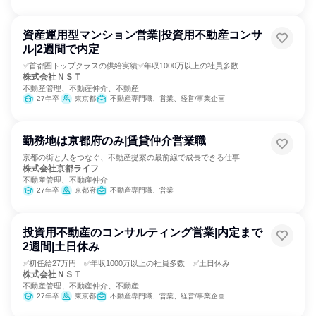
資産運用型マンション営業|投資用不動産コンサ
ル|2週間で内定
✅首都圏トップクラスの供給実績✅年収1000万以上の社員多数
株式会社ＮＳＴ
不動産管理、不動産仲介、不動産
27年卒
東京都
不動産専門職、営業、経営/事業企画
勤務地は京都府のみ|賃貸仲介営業職
京都の街と人をつなぐ、不動産提案の最前線で成長できる仕事
株式会社京都ライフ
不動産管理、不動産仲介
27年卒
京都府
不動産専門職、営業
投資用不動産のコンサルティング営業|内定まで
2週間|土日休み
✅初任給27万円 ✅年収1000万以上の社員多数 ✅土日休み
株式会社ＮＳＴ
不動産管理、不動産仲介、不動産
27年卒
東京都
不動産専門職、営業、経営/事業企画