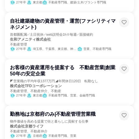
27年卒
東京都
不動産専門職、建築/土木/プラント専門職
自社建築建物の資産管理・運営(ファシリティマ
ネジメント)
首都圏配属✅土日祝休✅web説明会1h※毎週✅面接確約
生和アメニティ株式会社
不動産管理
27年卒
埼玉県、千葉県、東京都、神奈川県
営業、不動産専門職
お客様の資産運用を提案する 不動産営業|創業
50年の安定企業
◤営業職の平均年収1377万円◢年間休日120日 転勤なし
株式会社TFDコーポレーション
不動産管理、不動産仲介、不動産
27年卒
東京都
不動産専門職、営業、金融専門職
勤務地は京都府のみ|不動産管理営業職
物件価値を高める提案で街と暮らしに貢献する仕事
株式会社京都ライフ
不動産管理、不動産仲介
27年卒
京都府
不動産専門職、営業