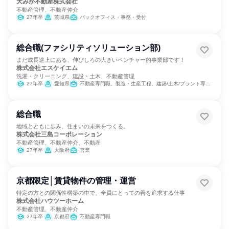
大みか不動産株式会社
不動産管理、不動産仲介
27年卒
茨城県
バックオフィス・事務・受付
総合職(ファシリティソリューション部)
まだ成長途上にある、伸びしろの大きいベンチャー的事業部です！
株式会社エスケイエム
洗濯・クリーニング、建設・土木、不動産管理
27年卒
愛知県
不動産専門職、製造・生産工程、建築/土木/プラント専門職
総合職
地域とともに歩み、住まいの未来をつくる。
株式会社三島コーポレーション
不動産管理、不動産仲介、不動産
27年卒
大阪府
営業
京都限定│賃貸物件の管理・運営
特定の方との関係性構築の中で、全員にとっての善を追求する仕事
株式会社ハウツーホーム
不動産管理、不動産仲介
27年卒
京都府
不動産専門職