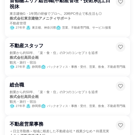
首都圏エリア総合職(不動産管理・技術系)|土日
祝休
東京建物G・1年間の研修でプロへ。20時PC停止で私生活も◎
株式会社東京建物アメニティサポート
不動産管理
27年卒
東京都、神奈川県
営業、不動産専門職、サービス/接客
不動産スタッフ
創業から約50年、「楽・食・住」の3つのコンセプトを追求
株式会社高田企画
観光・旅行・宿泊
27年卒
静岡県
バックオフィス・事務・受付、営業、飲食、不動産専門職
総合職
創業から約50年、「楽・食・住」の3つのコンセプトを追求
株式会社高田企画
観光・旅行・宿泊
27年卒
静岡県
バックオフィス・事務・受付、営業、飲食、不動産専門職
不動産営業事務
＜日立市勤務＞地域に根差した不動産会社＊残業少なめ＊待遇充実