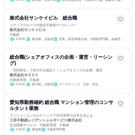
株式会社サンケイビル 総合職
メディアグループの総合不動産デベロッパー
株式会社サンケイビル
不動産
27年卒
東京都、大阪府
営業、経営/事業企画、不動産専門職、金融専門職、経理/税務/財務、人事、総務、法務/知財、IT、広報/IR
総合職(シェアオフィスの企画・運営・リーシン
グ)
「空間再生」で世の中を面白く！シェアオフィスの企画・運営
株式会社ＷＯＯＣ
不動産管理、不動産
27年卒
東京都、大阪府
マーケティング・広告・宣伝
愛知県勤務確約 総合職 マンション管理のコンサ
ルタント業務
マンションコンサルティングで29万世帯の日常を支える
三井不動産レジデンシャルサービス株式会社
生活関連サービス、不動産管理、不動産
27年卒
愛知県
不動産専門職