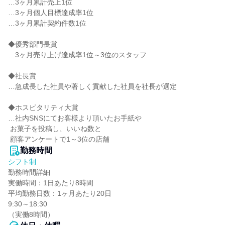
…3ヶ月累計売上1位

…3ヶ月個人目標達成率1位

…3ヶ月累計契約件数1位

◆優秀部門長賞

…3ヶ月売り上げ達成率1位～3位のスタッフ

◆社長賞

…急成長した社員や著しく貢献した社員を社長が選定

◆ホスピタリティ大賞

…社内SNSにてお客様より頂いたお手紙や

 お菓子を投稿し、いいね数と

 顧客アンケートで1～3位の店舗
勤務時間
シフト制
勤務時間詳細

実働時間：1日あたり8時間

平均勤務日数：1ヶ月あたり20日

9:30～18:30

（実働8時間）