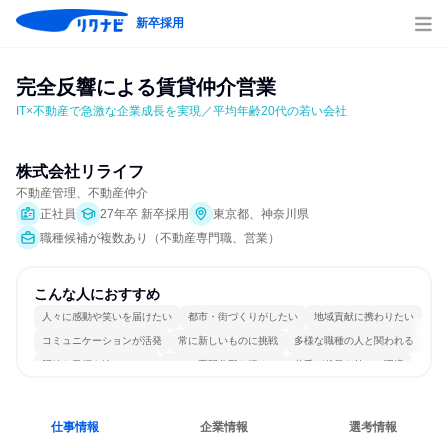
新卒採用
完全反響による賃貸仲介営業
IT×不動産で急激な企業成長を実現／平均年齢20代の若い会社
株式会社リライフ
不動産管理、不動産仲介
正社員
27年卒 新卒採用
東京都、神奈川県
職種候補が複数あり（不動産専門職、営業）
こんな人におすすめ
人々に感動や笑いを届けたい
都市・街づくりがしたい
地域貢献に携わりたい
コミュニケーションが活発
常に新しいものに挑戦
多様な職種の人と関われる
明確な目標を追いかける
一つの専門分野を極める
若手が裁量を持てる環境
人とたくさん会話する
仕事情報
企業情報
選考情報