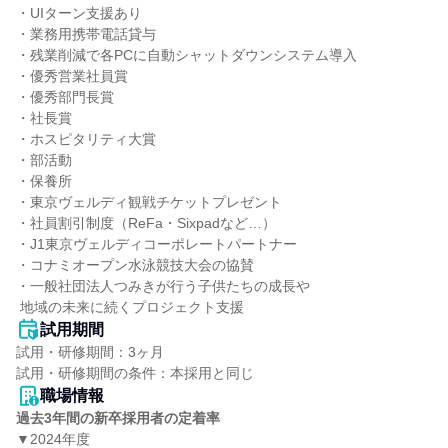
・UIターン支援あり

・業務用携帯電話貸与

・残業削減で各PCに自動シャットダウンシステム導入

・優秀営業社員賞

・優秀部門長賞

・社長賞

・ホスピタリティ大賞

・部活動

・保養所

・東京ヴェルディ観戦チケットプレゼント

・社員割引制度（ReFa・Sixpadなど…）

・J1東京ヴェルディコーポレートパートナー

・コナミオープン水泳競技大会の協賛

・一般社団法人つみきが行う子供たちの成長や

 地域の未来に続くプロジェクト支援
試用期間
試用・研修期間：3ヶ月

職場情報
過去3年間の新卒採用者の定着率
▼2024年度
