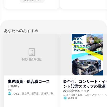
あなたへのおすすめ
事務職員・総合職コース
既卒可、コンサート・イ
ント設営スタッフの電源
日本銀行
金融
門
株式会社ボルテック
北海道、青森県、岩手県、宮城県、秋田
文化・教養・娯楽、広告・メディア・マ
県、山形県、福島県、茨城県、群馬県、埼玉
ミ、電力・ガス・水道・エネルギー
神奈川県
県、東京都、神奈川県、新潟県、富山県、石
川県、福井県、山梨県、長野県、静岡県、愛