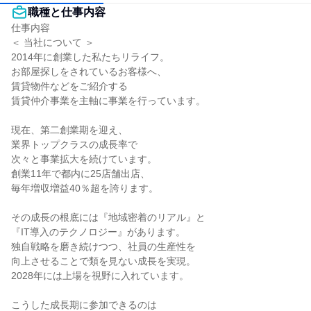
職種と仕事内容
仕事内容

＜ 当社について ＞

2014年に創業した私たちリライフ。

お部屋探しをされているお客様へ、

賃貸物件などをご紹介する

賃貸仲介事業を主軸に事業を行っています。

現在、第二創業期を迎え、

業界トップクラスの成長率で

次々と事業拡大を続けています。

創業11年で都内に25店舗出店、

毎年増収増益40％超を誇ります。

その成長の根底には『地域密着のリアル』と

『IT導入のテクノロジー』があります。

独自戦略を磨き続けつつ、社員の生産性を

向上させることで類を見ない成長を実現。

2028年には上場を視野に入れています。

こうした成長期に参加できるのは
