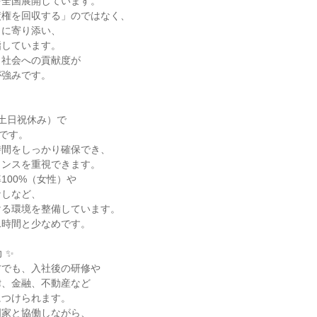
全国展開しています。

権を回収する」のではなく、

に寄り添い、

しています。

社会への貢献度が

強みです。

土日祝休み）で

です。

間をしっかり確保でき、

ンスを重視できます。

00%（女性）や

しなど、

る環境を整備しています。

1時間と少なめです。

✨

でも、入社後の研修や

、金融、不動産など

つけられます。

家と協働しながら、
