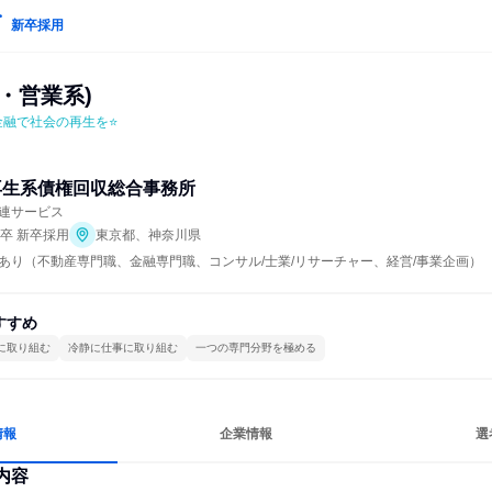
新卒採用
・営業系)
金融で社会の再生を⭐
再生系債権回収総合事務所
連サービス
年卒 新卒採用
東京都、神奈川県
あり（不動産専門職、金融専門職、コンサル/士業/リサーチャー、経営/事業企画）
すすめ
に取り組む
冷静に仕事に取り組む
一つの専門分野を極める
情報
企業情報
選
内容