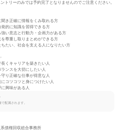
ントリーのみでは予約完了となりませんのでご注意ください。

に聞き正確に情報をくみ取れる方

自発的に知識を習得できる方

る強い意志と行動力・企画力がある方

見を尊重し取りまとめができる方

たちたい、社会を支える人になりたい方



で長くキャリアを築きたい人

バランスを大切にしたい人

を守り正確な仕事が得意な人

道にコツコツと身につけたい人

野に興味がある人
て
種で配属されます。
系債権回収総合事務所
