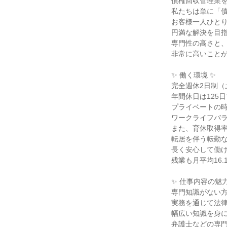
債権回収管理業を
私たちは単に「債
お客様一人ひとり
円満な解決を目指
専門性の高さと、
非常に高いことが
✨ 働く環境 ✨

完全週休2日制（
年間休日は125日
プライベートの時
ワークライフバラ
また、育休取得率1
転居を伴う転勤な
長く安心して働け
残業も月平均16.
✨ 仕事内容の魅力 
専門知識がない方
実務を通じて法律
幅広い知識を身に
弁護士などの専門