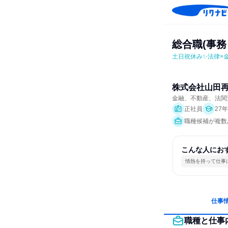
総合職(事務
土日祝休み✨法律×
株式会社山田
金融、不動産、法関
正社員
27
職種候補が複数
こんな人にお
情熱を持って仕事
仕事
職種と仕事