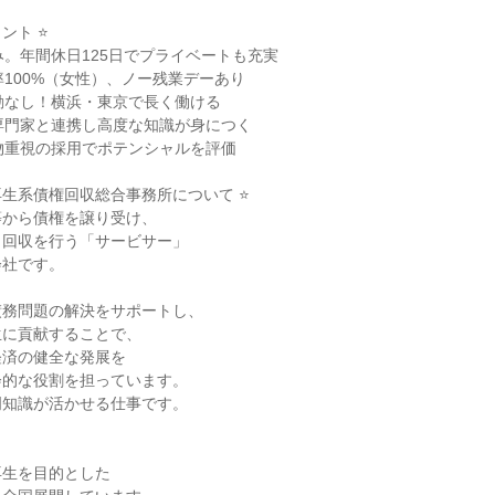
ト ⭐

み。年間休日125日でプライベートも充実

率100%（女性）、ノー残業デーあり

勤なし！横浜・東京で長く働ける

専門家と連携し高度な知識が身につく

物重視の採用でポテンシャルを評価

再生系債権回収総合事務所について ⭐

から債権を譲り受け、

回収を行う「サービサー」

社です。

務問題の解決をサポートし、

に貢献することで、

済の健全な発展を

的な役割を担っています。

知識が活かせる仕事です。

生を目的とした
