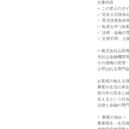
仕事内容

⭐ この求人のポイン
✅ 完全土日祝休
✅ 育児休業取得
✅ 転居を伴う転
✅ 法律・金融の
✅ 文理不問、人
⭐ 株式会社山田
当社は金融機関等
その債権の管理・
と呼ばれる専門会
お客様の抱える債
事業や生活の再生
世の中の安全と経
支えるという社会
法律と金融の専門
✨ 事業の強み ✨

事業再生・生活再