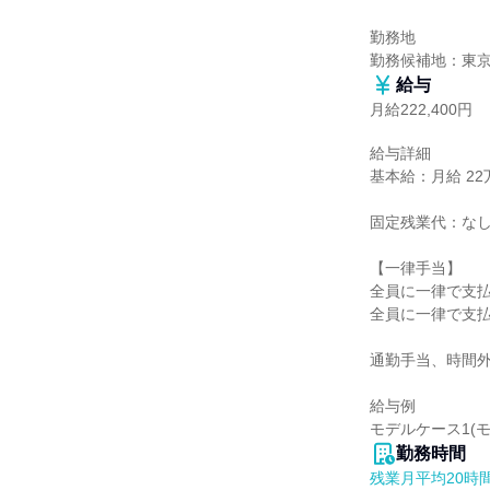
勤務地

勤務候補地：東
給与
月給222,400円
給与詳細

基本給：月給 22万
固定残業代：なし
【一律手当】

全員に一律で支払
全員に一律で支払
通勤手当、時間外
給与例

モデルケース1(モ
勤務時間
残業月平均20時