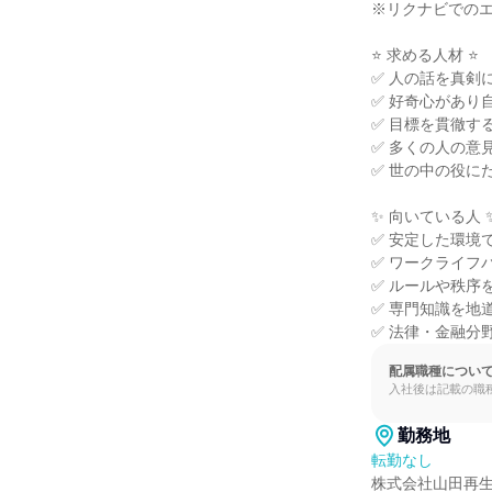
※リクナビでのエ
⭐ 求める人材 ⭐

✅ 人の話を真剣
✅ 好奇心があり
✅ 目標を貫徹す
✅ 多くの人の意
✅ 世の中の役に
✨ 向いている人 ✨
✅ 安定した環境
✅ ワークライフ
✅ ルールや秩序
✅ 専門知識を地
✅ 法律・金融分
配属職種につい
入社後は記載の職
勤務地
転勤なし
株式会社山田再生