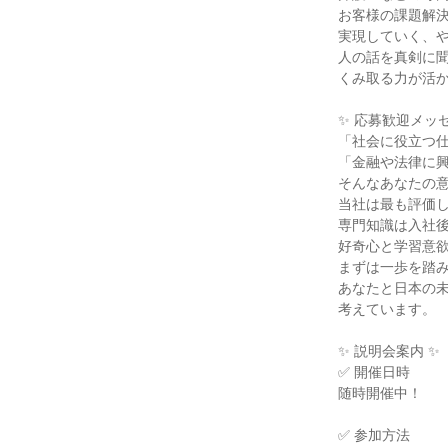
お客様の課題解決
実現していく、や
人の話を真剣に聞
くみ取る力が活か
✨ 応募歓迎メッセ
「社会に役立つ仕
「金融や法律に興
そんなあなたの意
当社は最も評価し
専門知識は入社後
好奇心と学習意欲
まずは一歩を踏み
あなたと日本の未
考えています。

✨ 説明会案内 ✨

✅ 開催日時

随時開催中！

✅ 参加方法
