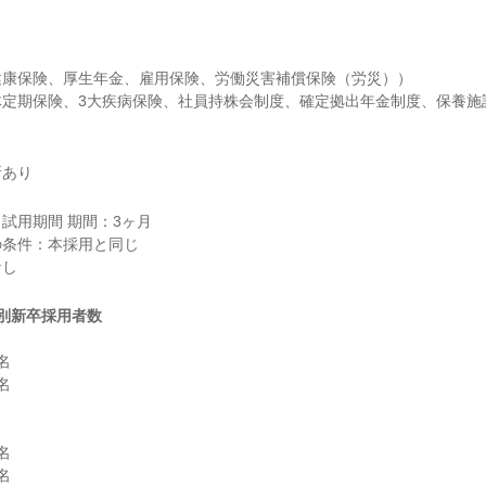
康保険、厚生年金、雇用保険、労働災害補償保険（労災））

体定期保険、3大疾病保険、社員持株会制度、確定拠出年金制度、保養施
所あり
試用期間 期間：3ヶ月

条件：本採用と同じ

別新卒採用者数







