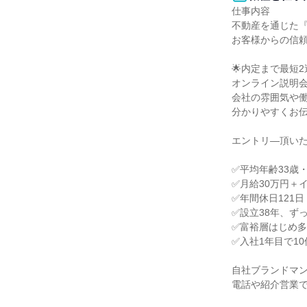
仕事内容

不動産を通じた『
お客様からの信頼
🌟内定まで最短2
オンライン説明会
会社の雰囲気や働
分かりやすくお伝
エントリ―頂いた
✅平均年齢33歳・
✅月給30万円＋
✅年間休日121日
✅設立38年、ず
✅富裕層はじめ多
✅入社1年目で1
自社ブランドマン
電話や紹介営業で