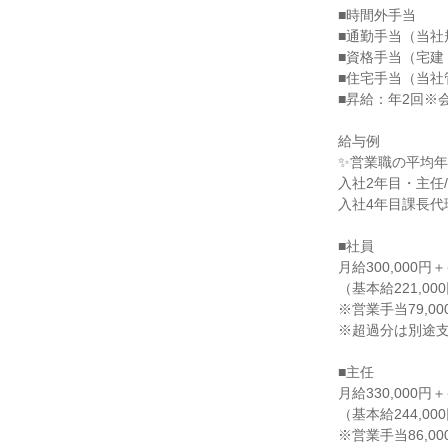
■時間外手当

■通勤手当（当社
■資格手当（宅建：2
■住宅手当（当社管
■昇給：年2回※
給与例

✨営業職の平均年収
入社2年目・主任/
入社4年目課長代理/
■社員

月給300,000円
（基本給221,0
※営業手当79,0
※超過分は別途支
■主任

月給330,000円
（基本給244,0
※営業手当86,0