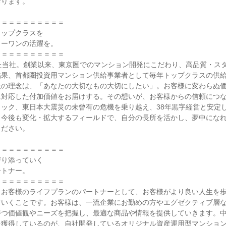
ります。

＝＝＝＝＝＝＝＝＝

ップクラスを

ーワンの活躍を。

＝＝＝＝＝＝＝＝＝

た当社。創業以来、東京圏でのマンション開発にこだわり、高品質・ス
結果、首都圏投資用マンション供給事業者として毎年トップクラスの供
社の理念は、「あなたの大切なもの大切にしたい」。お客様に変わらぬ
に対応した付加価値をお届けする。その想いが、お客様からの信頼につ
ック、東日本大震災の未曾有の危機を乗り越え、38年黒字経営と安定
。今後も変化・拡大するフィールドで、自分の長所を活かし、夢中にな
ださい。

＝＝＝＝＝＝＝＝＝

り添っていく

トナー。

＝＝＝＝＝＝＝＝＝

、お客様のライフプランのパートナーとして、お客様がより良い人生を
ていくことです。お客様は、一流企業にお勤めの方やエグゼクティブ層
持つ価値観やニーズを把握し、最適な商品や情報を提供していきます。
を獲得しているのが、自社開発しているオリジナル資産運用型マンショ