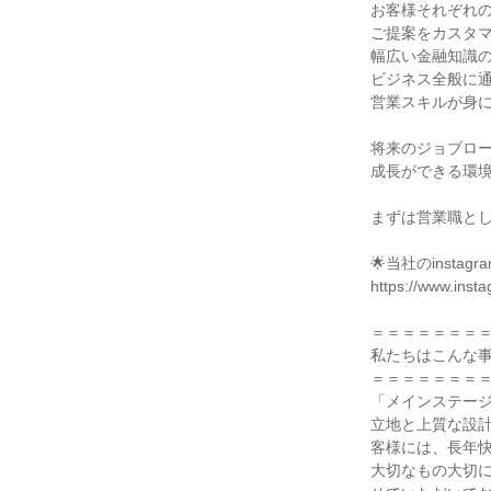
お客様それぞれの
ご提案をカスタマ
幅広い金融知識の
ビジネス全般に通
営業スキルが身に
将来のジョブロー
成長ができる環境
まずは営業職とし
🌟当社のinst
https://www.inst
＝＝＝＝＝＝＝＝
私たちはこんな事
＝＝＝＝＝＝＝＝
「メインステー
立地と上質な設
客様には、長年
大切なもの大切