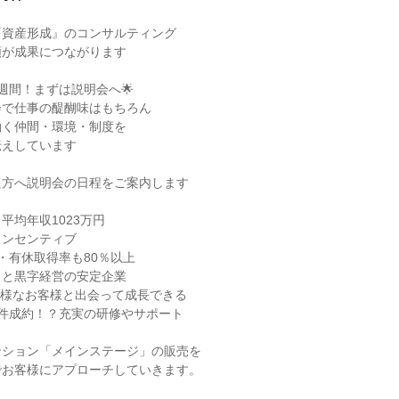
資産形成』のコンサルティング

が成果につながります

週間！まずは説明会へ🌟

で仕事の醍醐味はもちろん

く仲間・環境・制度を

えしています

方へ説明会の日程をご案内します

平均年収1023万円

インセンティブ

・有休取得率も80％以上

っと黒字経営の安定企業

様なお客様と出会って成長できる

0件成約！？充実の研修やサポート

ション「メインステージ」の販売を

お客様にアプローチしていきます。
