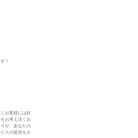
す！

頂くお客様には好
いをお考え頂くお
とりが「あなたの
ービスの提供をさ