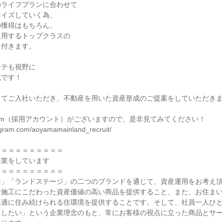
ライフプランに合わせて

イズしていく為、

獲得はもちろん、

用するトップクラスの

付きます。

テも視野に

です！

てご入社いただき、不動産を用いた資産形成のご提案をしていただきま
agram（採用アカウント）がございますので、是非見てみてください！

agram.com/aoyamamainland_recruit/

＝＝＝＝＝＝＝＝＝

業をしています

＝＝＝＝＝＝＝＝＝

ジ」「ランドステージ」の二つのブランドを通じて、資産運用をお考え
計施工にこだわった資産価値の高い商品を提供すること、また、お住ま
快適に住み続けられる住環境を提供することです。そして、社員一人ひ
にしたい」という企業理念のもと、常にお客様の視点に立った商品とサ