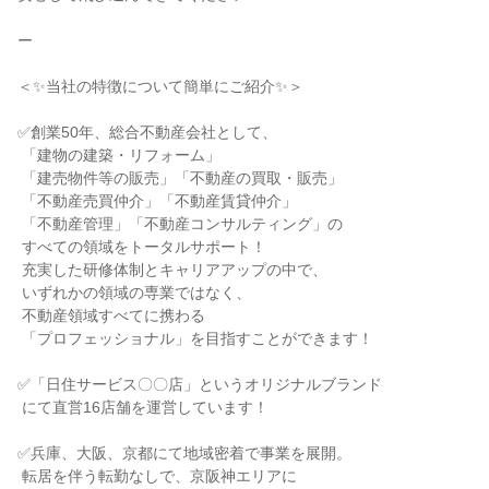
ー

＜✨当社の特徴について簡単にご紹介✨＞

✅創業50年、総合不動産会社として、

 「建物の建築・リフォーム」

 「建売物件等の販売」「不動産の買取・販売」

 「不動産売買仲介」「不動産賃貸仲介」

 「不動産管理」「不動産コンサルティング」の

 すべての領域をトータルサポート！

 充実した研修体制とキャリアアップの中で、

 いずれかの領域の専業ではなく、

 不動産領域すべてに携わる

 「プロフェッショナル」を目指すことができます！

✅「日住サービス〇〇店」というオリジナルブランド

 にて直営16店舗を運営しています！

✅兵庫、大阪、京都にて地域密着で事業を展開。

 転居を伴う転勤なしで、京阪神エリアに
