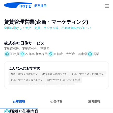
新卒採用
賃貸管理営業(企画・マーケティング)
全国転勤なし！仲介、売買、コンサル等、不動産領域のプロへ！
株式会社日住サービス
不動産管理、不動産仲介、不動産
正社員
27年卒 新卒採用
京都府、大阪府、兵庫県
営業
こんな人におすすめ
都市・街づくりがしたい
地域貢献に携わりたい
商品・サービスを企画したい
商品・サービスを販売したい
穏やかで互いのペースを尊重
チームワークを重視
女性が働きやすい環境で働ける
長く同じ会社に居続けられる
多様な職種の人と関われる
一つの専門分野を極める
仕事情報
企業情報
選考情報
職種と仕事内容