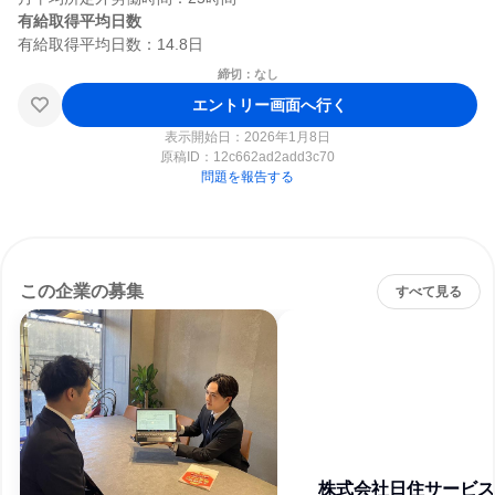
有給取得平均日数
締切：なし
エントリー画面へ行く
表示開始日：2026年1月8日
原稿ID：
12c662ad2add3c70
問題を報告する
この企業の募集
すべて見る
株式会社日住サービス