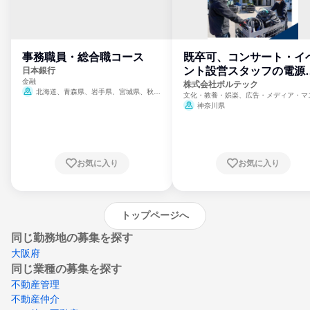
事務職員・総合職コース
既卒可、コンサート・イ
ント設営スタッフの電源
日本銀行
金融
門
株式会社ボルテック
北海道、青森県、岩手県、宮城県、秋田
文化・教養・娯楽、広告・メディア・マ
県、山形県、福島県、茨城県、群馬県、埼玉
ミ、電力・ガス・水道・エネルギー
神奈川県
県、東京都、神奈川県、新潟県、富山県、石
川県、福井県、山梨県、長野県、静岡県、愛
知県、京都府、大阪府、兵庫県、鳥取県、島
根県、岡山県、広島県、山口県、徳島県、香
川県、愛媛県、高知県、福岡県、佐賀県、長
お気に入り
お気に入り
崎県、熊本県、大分県、宮崎県、鹿児島県、
沖縄県
トップページへ
同じ勤務地の募集を探す
大阪府
同じ業種の募集を探す
不動産管理
不動産仲介