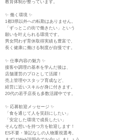
教育体制が整っています。
✨ 働く環境 ✨
1都3県以外への転勤はありません。
「ずっとこの街で働きたい」という
願いを叶えられる環境です。
男女問わず育休取得実績も豊富で、
長く健康に働ける制度が自慢です。
✨ 仕事内容の魅力 ✨
接客や調理の基本を学んだ後は、
店舗運営のプロとして活躍！
売上管理やスタッフ育成など、
経営に近いスキルが身に付きます。
20代の若手店長も多数活躍中です。
✨ 応募歓迎メッセージ ✨
「食を通じて人を笑顔にしたい」
「安定した環境で成長したい」
そんな想いを持つ方を歓迎します！
ES不要・筆記なしの人物重視選考。
まずはWeb説明会でお会いしましょう