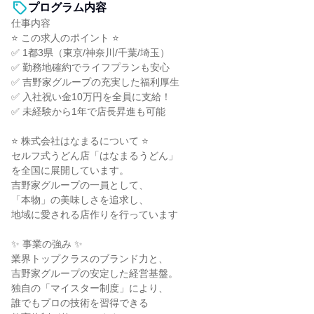
プログラム内容
仕事内容
⭐ この求人のポイント ⭐
✅ 1都3県（東京/神奈川/千葉/埼玉）
✅ 勤務地確約でライフプランも安心
✅ 吉野家グループの充実した福利厚生
✅ 入社祝い金10万円を全員に支給！
✅ 未経験から1年で店長昇進も可能
⭐ 株式会社はなまるについて ⭐
セルフ式うどん店「はなまるうどん」
を全国に展開しています。
吉野家グループの一員として、
「本物」の美味しさを追求し、
地域に愛される店作りを行っています
✨ 事業の強み ✨
業界トップクラスのブランド力と、
吉野家グループの安定した経営基盤。
独自の「マイスター制度」により、
誰でもプロの技術を習得できる