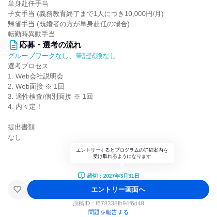
単身赴任手当
子女手当 (義務教育終了まで1人につき10,000円/月)
帰省手当 (既婚者の方が単身赴任の場合)
転勤時異動手当
応募・選考の流れ
グループワークなし、筆記試験なし
選考プロセス
1. Web会社説明会
2. Web面接 ※ 1回
3. 適性検査/個別面接 ※ 1回
4. 内々定！
提出書類
なし
エントリーするとプログラムの詳細案内を
受け取れるようになります
締切：2027年3月31日
エントリー画面へ
原稿ID：
f678338fb94f6d48
問題を報告する