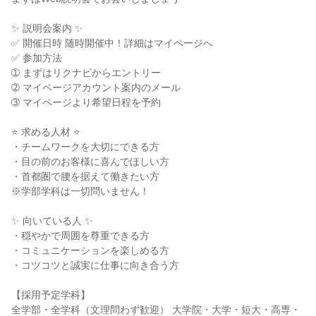
✨ 説明会案内 ✨
✅ 開催日時 随時開催中！詳細はマイページへ
✅ 参加方法
➀ まずはリクナビからエントリー
➁ マイページアカウント案内のメール
➂ マイページより希望日程を予約
⭐ 求める人材 ⭐
・チームワークを大切にできる方
・目の前のお客様に喜んでほしい方
・首都圏で腰を据えて働きたい方
※学部学科は一切問いません！
✨ 向いている人 ✨
・穏やかで周囲を尊重できる方
・コミュニケーションを楽しめる方
・コツコツと誠実に仕事に向き合う方
【採用予定学科】
全学部・全学科（文理問わず歓迎） 大学院・大学・短大・高専・