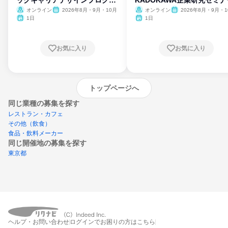
ックキャリアデザインプログラ
KADOKAWA企業研究セミナ
ム
オンライン
2026年8月・9月・10月
オンライン
2026年8月・9月・1
月・11月・12月
1日
1日
お気に入り
お気に入り
トップページへ
同じ業種の募集を探す
レストラン・カフェ
その他（飲食）
食品・飲料メーカー
同じ開催地の募集を探す
東京都
エントリーするとプログラムの詳細案内を
ヘルプ・お問い合わせ
ログインでお困りの方はこちら
受け取れるようになります