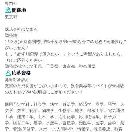
専門卒
開催地
東京都
株式会社はなまる
勤務地
1都3県(東京都/神奈川県/千葉県/埼玉県)以外での勤務の可能性はご
ざいません！
もし「必ず1都3県で働きたい！」というご希望がありましたら、
ぜひご応募ください！
勤務候補地：埼玉県、千葉県、東京都、神奈川県
応募資格
募集対象詳細
充実の育成制度がございますので、飲食業界等のバイトが未経験
の方もぜひWeb説明会にご参加ください！
採用予定学科：社会学、法学、政治学、経済学、商学、語学、人
文学、数学、化学、物理学、生物学、地学、機械工学、電気通信
工学、建築工学、土木工学、応用化学、応用物理学、原子力工
学、経営工学、農学、水産学、畜産学、獣医学、医学、歯学、薬
学、看護/保健学、スポーツ/人間科学、情報学、教員養成、教育