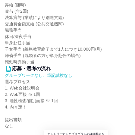
昇給 (随時)
賞与 (年2回)
決算賞与 (業績により別途支給)
交通費全額支給 (公共交通機関)
職務手当
休日/深夜手当
単身赴任手当
子女手当 (義務教育終了まで1人につき10,000円/月)
帰省手当 (既婚者の方が単身赴任の場合)
転勤時異動手当
応募・選考の流れ
グループワークなし、筆記試験なし
選考プロセス
1. Web会社説明会
2. Web面接 ※ 1回
3. 適性検査/個別面接 ※ 1回
4. 内々定！
提出書類
なし
エントリーするとプログラムの詳細案内を