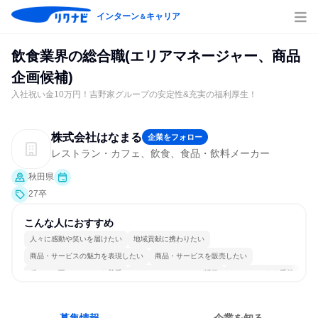
インターン
キャリア
＆
飲食業界の総合職(エリアマネージャー、商品
企画候補)
入社祝い金10万円！吉野家グループの安定性&充実の福利厚生！
株式会社はなまる
企業をフォロー
レストラン・カフェ、飲食、食品・飲料メーカー
秋田県
27卒
こんな人におすすめ
人々に感動や笑いを届けたい
地域貢献に携わりたい
商品・サービスの魅力を表現したい
商品・サービスを販売したい
穏やかで互いのペースを尊重
コミュニケーションが活発
チームワークを重視
女性が働きやすい環境で働ける
長く同じ会社に居続けられる
人とたくさん会話する