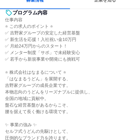
募集情報
企業を知る
プログラム内容
仕事内容
⭐ この求人のポイント ⭐
✅ 吉野家グループの安定した経営基盤
✅ 新生活を応援！入社祝い金10万円
✅ 月給24万円からのスタート！
✅ メンター制度「サポ」で未経験安心
✅ 若手から新規事業や開発にも挑戦可
⭐ 株式会社はなまるについて ⭐
「はなまるうどん」を展開する、
吉野家グループの成長企業です。
本物志向のうどんをリーズナブルに提供し、
全国の地域に貢献中。
盤石な経営基盤があるからこそ、
腰を据えて長く働ける環境です。
✨ 事業の強み ✨
セルフ式うどんの先駆けとして、
圧倒的なブランド力を誇ります。