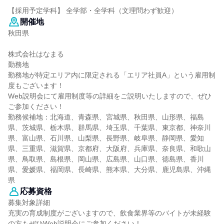
【採用予定学科】 全学部・全学科（文理問わず歓迎）
開催地
秋田県
株式会社はなまる
勤務地
勤務地が特定エリア内に限定される「エリア社員A」という雇用制
度もございます！
Web説明会にて雇用制度等の詳細をご説明いたしますので、ぜひ
ご参加ください！
勤務候補地：北海道、青森県、宮城県、秋田県、山形県、福島
県、茨城県、栃木県、群馬県、埼玉県、千葉県、東京都、神奈川
県、富山県、石川県、山梨県、長野県、岐阜県、静岡県、愛知
県、三重県、滋賀県、京都府、大阪府、兵庫県、奈良県、和歌山
県、鳥取県、島根県、岡山県、広島県、山口県、徳島県、香川
県、愛媛県、福岡県、長崎県、熊本県、大分県、鹿児島県、沖縄
県
応募資格
募集対象詳細
充実の育成制度がございますので、飲食業界等のバイトが未経験
の方もぜひWeb説明会にご参加ください！