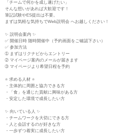
「チームで何かを成し遂げたい」
そんな想いがあれば大歓迎です！
筆記試験やES提出は不要。
まずは気軽な気持ちでWeb説明会 へお越しください！
✨ 説明会案内 ✨
✅ 開催日時 随時開催中（予約画面をご確認下さい）
✅ 参加方法
➀ まずはリクナビからエントリー
➁ マイページ案内のメールが届きます
➂ マイページより希望日程を予約
⭐ 求める人材 ⭐
・主体的に周囲と協力できる方
・「食」を通じた貢献に興味がある方
・安定した環境で成長したい方
✨ 向いている人 ✨
・チームワークを大切にできる方
・人と会話するのが好きな方
・一歩ずつ着実に成長したい方