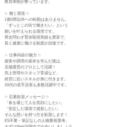
教育体制が整っています。
✨ 働く環境 ✨
1都3県以外への転勤はありません。
「ずっとこの街で働きたい」という
願いを叶えられる環境です。
男女問わず育休取得実績も豊富で、
長く健康に働ける制度が自慢です。
✨ 仕事内容の魅力 ✨
接客や調理の基本を学んだ後は、
店舗運営のプロとして活躍！
売上管理やスタッフ育成など、
経営に近いスキルが身に付きます。
20代の若手店長も多数活躍中です。
✨ 応募歓迎メッセージ ✨
「食を通じて人を笑顔にしたい」
「安定した環境で成長したい」
そんな想いを持つ方を歓迎します！
ES不要・筆記なしの人物重視選考。
まずはWeb説明会でお会いしましょう