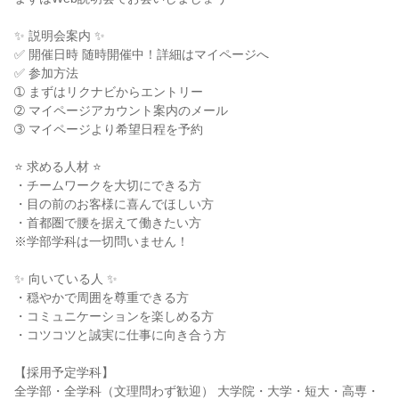
✨ 説明会案内 ✨
✅ 開催日時 随時開催中！詳細はマイページへ
✅ 参加方法
➀ まずはリクナビからエントリー
➁ マイページアカウント案内のメール
➂ マイページより希望日程を予約
⭐ 求める人材 ⭐
・チームワークを大切にできる方
・目の前のお客様に喜んでほしい方
・首都圏で腰を据えて働きたい方
※学部学科は一切問いません！
✨ 向いている人 ✨
・穏やかで周囲を尊重できる方
・コミュニケーションを楽しめる方
・コツコツと誠実に仕事に向き合う方
【採用予定学科】
全学部・全学科（文理問わず歓迎） 大学院・大学・短大・高専・