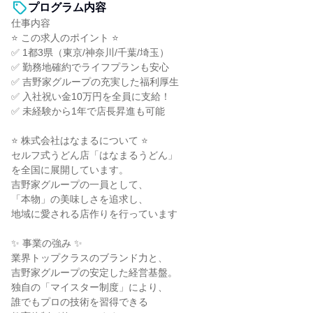
プログラム内容
仕事内容
⭐ この求人のポイント ⭐
✅ 1都3県（東京/神奈川/千葉/埼玉）
✅ 勤務地確約でライフプランも安心
✅ 吉野家グループの充実した福利厚生
✅ 入社祝い金10万円を全員に支給！
✅ 未経験から1年で店長昇進も可能
⭐ 株式会社はなまるについて ⭐
セルフ式うどん店「はなまるうどん」
を全国に展開しています。
吉野家グループの一員として、
「本物」の美味しさを追求し、
地域に愛される店作りを行っています
✨ 事業の強み ✨
業界トップクラスのブランド力と、
吉野家グループの安定した経営基盤。
独自の「マイスター制度」により、
誰でもプロの技術を習得できる