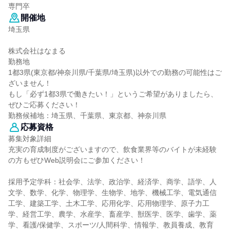
専門卒
開催地
埼玉県
株式会社はなまる
勤務地
1都3県(東京都/神奈川県/千葉県/埼玉県)以外での勤務の可能性はご
ざいません！
もし「必ず1都3県で働きたい！」というご希望がありましたら、
ぜひご応募ください！
勤務候補地：埼玉県、千葉県、東京都、神奈川県
応募資格
募集対象詳細
充実の育成制度がございますので、飲食業界等のバイトが未経験
の方もぜひWeb説明会にご参加ください！
採用予定学科：社会学、法学、政治学、経済学、商学、語学、人
文学、数学、化学、物理学、生物学、地学、機械工学、電気通信
工学、建築工学、土木工学、応用化学、応用物理学、原子力工
学、経営工学、農学、水産学、畜産学、獣医学、医学、歯学、薬
学、看護/保健学、スポーツ/人間科学、情報学、教員養成、教育