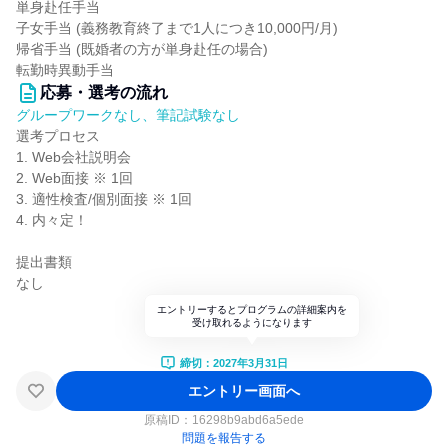
単身赴任手当
子女手当 (義務教育終了まで1人につき10,000円/月)
帰省手当 (既婚者の方が単身赴任の場合)
転勤時異動手当
応募・選考の流れ
グループワークなし、筆記試験なし
選考プロセス
1. Web会社説明会
2. Web面接 ※ 1回
3. 適性検査/個別面接 ※ 1回
4. 内々定！
提出書類
なし
エントリーするとプログラムの詳細案内を
受け取れるようになります
締切：2027年3月31日
エントリー画面へ
原稿ID：
16298b9abd6a5ede
問題を報告する