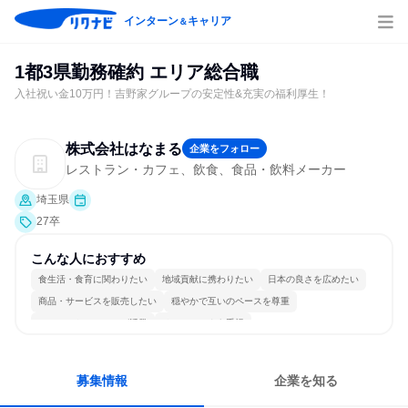
インターン
キャリア
＆
1都3県勤務確約 エリア総合職
入社祝い金10万円！吉野家グループの安定性&充実の福利厚生！
株式会社はなまる
企業をフォロー
レストラン・カフェ、飲食、食品・飲料メーカー
埼玉県
27卒
こんな人におすすめ
食生活・食育に関わりたい
地域貢献に携わりたい
日本の良さを広めたい
商品・サービスを販売したい
穏やかで互いのペースを尊重
コミュニケーションが活発
チームワークを重視
女性が働きやすい環境で働ける
長く同じ会社に居続けられる
目標に追われず働ける
募集情報
企業を知る