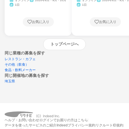
ム
オンライン
2026年8月・9月・10月
オンライン
2026年8月・9月・1
月・11月・12月
1日
1日
お気に入り
お気に入り
トップページへ
同じ業種の募集を探す
レストラン・カフェ
その他（飲食）
食品・飲料メーカー
同じ開催地の募集を探す
埼玉県
エントリーするとプログラムの詳細案内を
ヘルプ・お問い合わせ
ログインでお困りの方はこちら
受け取れるようになります
データを使ったサービスのご紹介
Indeedプライバシー規約
リクルートID規約