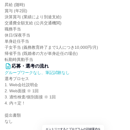
昇給 (随時)
賞与 (年2回)
決算賞与 (業績により別途支給)
交通費全額支給 (公共交通機関)
職務手当
休日/深夜手当
単身赴任手当
子女手当 (義務教育終了まで1人につき10,000円/月)
帰省手当 (既婚者の方が単身赴任の場合)
転勤時異動手当
応募・選考の流れ
グループワークなし、筆記試験なし
選考プロセス
1. Web会社説明会
2. Web面接 ※ 1回
3. 適性検査/個別面接 ※ 1回
4. 内々定！
提出書類
なし
エントリーするとプログラムの詳細案内を