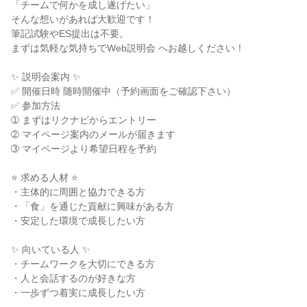
「チームで何かを成し遂げたい」
そんな想いがあれば大歓迎です！
筆記試験やES提出は不要。
まずは気軽な気持ちでWeb説明会 へお越しください！
✨ 説明会案内 ✨
✅ 開催日時 随時開催中（予約画面をご確認下さい）
✅ 参加方法
➀ まずはリクナビからエントリー
➁ マイページ案内のメールが届きます
➂ マイページより希望日程を予約
⭐ 求める人材 ⭐
・主体的に周囲と協力できる方
・「食」を通じた貢献に興味がある方
・安定した環境で成長したい方
✨ 向いている人 ✨
・チームワークを大切にできる方
・人と会話するのが好きな方
・一歩ずつ着実に成長したい方