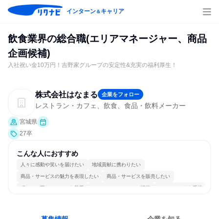
インターン
キャリア
＆
飲食業界の総合職(エリアマネージャー、商品
企画候補)
入社祝い金10万円！吉野家グループの安定性&充実の福利厚生！
株式会社はなまる
企業をフォロー
レストラン・カフェ、飲食、食品・飲料メーカー
宮城県
27卒
こんな人におすすめ
人々に感動や笑いを届けたい
地域貢献に携わりたい
商品・サービスの魅力を表現したい
商品・サービスを販売したい
穏やかで互いのペースを尊重
コミュニケーションが活発
チームワークを重視
女性が働きやすい環境で働ける
長く同じ会社に居続けられる
人とたくさん会話する