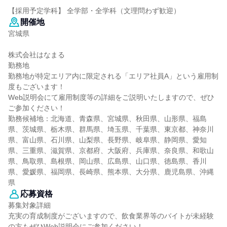
【採用予定学科】 全学部・全学科（文理問わず歓迎）
開催地
宮城県
株式会社はなまる
勤務地
勤務地が特定エリア内に限定される「エリア社員A」という雇用制
度もございます！
Web説明会にて雇用制度等の詳細をご説明いたしますので、ぜひ
ご参加ください！
勤務候補地：北海道、青森県、宮城県、秋田県、山形県、福島
県、茨城県、栃木県、群馬県、埼玉県、千葉県、東京都、神奈川
県、富山県、石川県、山梨県、長野県、岐阜県、静岡県、愛知
県、三重県、滋賀県、京都府、大阪府、兵庫県、奈良県、和歌山
県、鳥取県、島根県、岡山県、広島県、山口県、徳島県、香川
県、愛媛県、福岡県、長崎県、熊本県、大分県、鹿児島県、沖縄
県
応募資格
募集対象詳細
充実の育成制度がございますので、飲食業界等のバイトが未経験
の方もぜひWeb説明会にご参加ください！