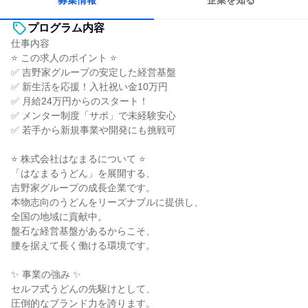
募集情報
企業を知る
プログラム内容
仕事内容
⭐ この求人のポイント ⭐
✅ 吉野家グループの安定した経営基盤
✅ 新生活を応援！入社祝い金10万円
✅ 月給24万円からのスタート！
✅ メンター制度「サポ」で未経験安心
✅ 若手から新規事業や開発にも挑戦可
⭐ 株式会社はなまるについて ⭐
「はなまるうどん」を展開する、
吉野家グループの成長企業です。
本物志向のうどんをリーズナブルに提供し、
全国の地域に貢献中。
盤石な経営基盤があるからこそ、
腰を据えて長く働ける環境です。
✨ 事業の強み ✨
セルフ式うどんの先駆けとして、
圧倒的なブランド力を誇ります。