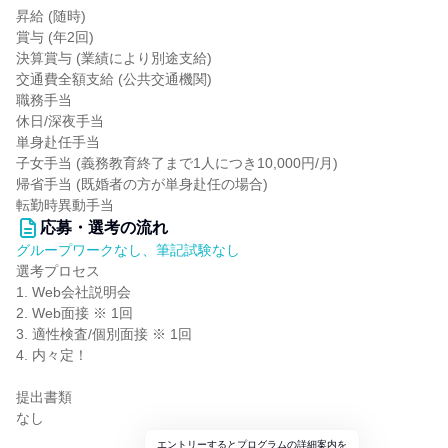
昇給 (随時)
賞与 (年2回)
決算賞与 (業績により別途支給)
交通費全額支給 (公共交通機関)
職務手当
休日/深夜手当
単身赴任手当
子女手当 (義務教育終了まで1人につき10,000円/月)
帰省手当 (既婚者の方が単身赴任の場合)
転勤時異動手当
応募・選考の流れ
グループワークなし、筆記試験なし
選考プロセス
1. Web会社説明会
2. Web面接 ※ 1回
3. 適性検査/個別面接 ※ 1回
4. 内々定！
提出書類
なし
エントリーするとプログラムの詳細案内を