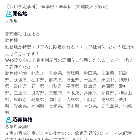
【採用予定学科】 全学部・全学科（文理問わず歓迎）
開催地
大阪府
株式会社はなまる
勤務地
勤務地が特定エリア内に限定される「エリア社員A」という雇用制
度もございます！
Web説明会にて雇用制度等の詳細をご説明いたしますので、ぜひ
ご参加ください！
勤務候補地：北海道、青森県、宮城県、秋田県、山形県、福島
県、茨城県、栃木県、群馬県、埼玉県、千葉県、東京都、神奈川
県、富山県、石川県、山梨県、長野県、岐阜県、静岡県、愛知
県、三重県、滋賀県、京都府、大阪府、兵庫県、奈良県、和歌山
県、鳥取県、島根県、岡山県、広島県、山口県、徳島県、香川
県、愛媛県、福岡県、長崎県、熊本県、大分県、鹿児島県、沖縄
県
応募資格
募集対象詳細
充実の育成制度がございますので、飲食業界等のバイトが未経験
の方もぜひWeb説明会にご参加ください！