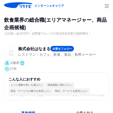
インターン
キャリア
＆
飲食業界の総合職(エリアマネージャー、商品
企画候補)
入社祝い金10万円！吉野家グループの安定性&充実の福利厚生！
株式会社はなまる
企業をフォロー
レストラン・カフェ、飲食、食品・飲料メーカー
大阪府
27卒
こんな人におすすめ
人々に感動や笑いを届けたい
地域貢献に携わりたい
商品・サービスの魅力を表現したい
商品・サービスを販売したい
穏やかで互いのペースを尊重
コミュニケーションが活発
チームワークを重視
女性が働きやすい環境で働ける
長く同じ会社に居続けられる
人とたくさん会話する