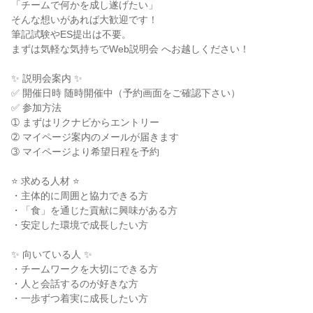
「チームで何かを成し遂げたい」
そんな想いがあれば大歓迎です！
筆記試験やES提出は不要。
まずは気軽な気持ちでWeb説明会 へお越しください！
✨ 説明会案内 ✨
✅ 開催日時 随時開催中（予約画面をご確認下さい）
✅ 参加方法
➀ まずはリクナビからエントリー
➁ マイページ案内のメールが届きます
➂ マイページより希望日程を予約
⭐ 求める人材 ⭐
・主体的に周囲と協力できる方
・「食」を通じた貢献に興味がある方
・安定した環境で成長したい方
✨ 向いている人 ✨
・チームワークを大切にできる方
・人と会話するのが好きな方
・一歩ずつ着実に成長したい方