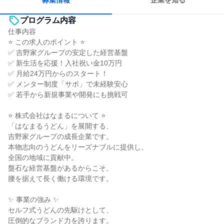
募集情報
企業を知る
プログラム内容
仕事内容
⭐ この求人のポイント ⭐
✅ 吉野家グループの安定した経営基盤
✅ 新生活を応援！入社祝い金10万円
✅ 月給24万円からのスタート！
✅ メンター制度「サポ」で未経験安心
✅ 若手から新規事業や開発にも挑戦可
⭐ 株式会社はなまるについて ⭐
「はなまるうどん」を展開する、
吉野家グループの成長企業です。
本物志向のうどんをリーズナブルに提供し、
全国の地域に貢献中。
盤石な経営基盤があるからこそ、
腰を据えて長く働ける環境です。
✨ 事業の強み ✨
セルフ式うどんの先駆けとして、
圧倒的なブランド力を誇ります。