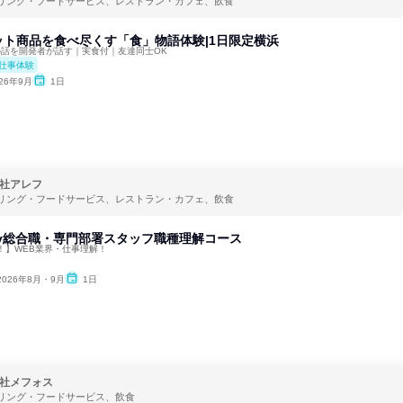
リング・フードサービス、レストラン・カフェ、飲食
ット商品を食べ尽くす「食」物語体験|1日限定横浜
秘話を開発者が話す｜実食付｜友達同士OK
仕事体験
026年9月
1日
社アレフ
リング・フードサービス、レストラン・カフェ、飲食
1day総合職・専門部署スタッフ職種理解コース
！】WEB業界・仕事理解！
2026年8月・9月
1日
社メフォス
リング・フードサービス、飲食