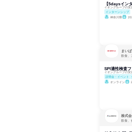
【5daysイ
イオングループの安定
インターンシップ
神奈川県
2
まいば
飲食、
SPI適性検査
イオングループの安定
説明会・イベント
オンライン
株式会
飲食、