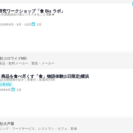
研究ワークショップ「食 Biz ラボ」
ク＆社員座談会◎食ビジネスを丸ごと理解★
2026年8月・9月・10月
1日
社コロワイドMD
食品・飲料メーカー、製造・メーカー
商品を食べ尽くす「食」物語体験|1日限定|横浜
秘話を開発者が話す｜実食付｜友達同士OK
仕事体験
026年9月
1日
社大戸屋
リング・フードサービス、レストラン・カフェ、飲食