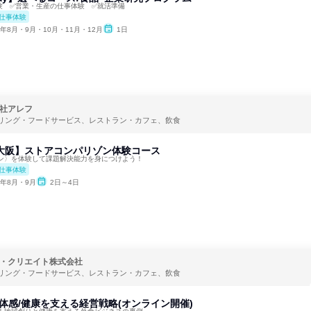
験 ✅営業・生産の仕事体験 ✅就活準備
仕事体験
6年8月・9月・10月・11月・12月
1日
社アレフ
リング・フードサービス、レストラン・カフェ、飲食
s|大阪】ストアコンパリゾン体験コース
ン〉を体験して課題解決能力を身につけよう！
仕事体験
6年8月・9月
2日～4日
・クリエイト株式会社
リング・フードサービス、レストラン・カフェ、飲食
体感/健康を支える経営戦略(オンライン開催)