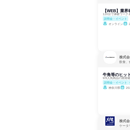
【WEB】業界
120分で体験ワー
説明会・イベント
オンライン
株式会
飲食、
牛角等のヒット
9/9人気商品の開発
説明会・イベント
神奈川県
2
株式会
ケータ