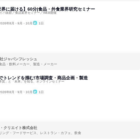
界に届ける】60分|食品・外食業界研究セミナー
タイパ抜群／食品業界セミナー／WEB開催
2026年8月・9月・10月
1日
社ジャパンフレッシュ
食品・飲料メーカー、製造・メーカー
分でトレンドを掴む!市場調査・商品企画・製造
本質」と「未来」を知る、オンラインセミナー
2026年8月・9月・10月
1日
・クリエイト株式会社
リング・フードサービス、レストラン・カフェ、飲食