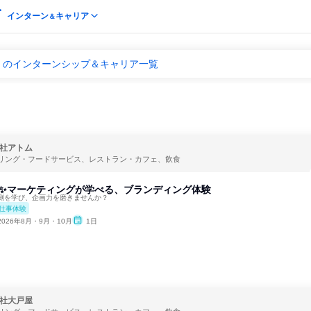
インターン
キャリア
＆
）のインターンシップ＆キャリア一覧
社アトム
リング・フードサービス、レストラン・カフェ、飲食
化✨マーケティングが学べる、ブランディング体験
側を学び、企画力を磨きませんか？
仕事体験
2026年8月・9月・10月
1日
社大戸屋