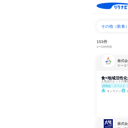
その他（飲食
153件
1〜100件目
株式会
ケータ
食×地域活性
人気店のヒットの裏
説明会・イベント
オンライン
株式会