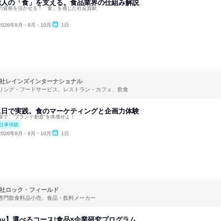
億人の「食」を支える。食品業界の仕組み解説
の資格を活かせる！「食」を通じた社会貢献
2026年8月・9月・10月
1日
社レインズインターナショナル
リング・フードサービス、レストラン・カフェ、飲食
1日で実践。食のマーケティングと企画力体験
線で、”ブランド創造”を体感せよ！
仕事体験
2026年8月・9月・10月
1日
社ロック・フィールド
専門飲食料品小売、食品・飲料メーカー
day】選べるコース!食品×企業研究プログラム