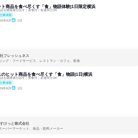
ット商品を食べ尽くす「食」物語体験|1日限定横浜
秘話を開発者が話す｜実食付｜友達同士OK
仕事体験
026年9月
1日
社フレッシュネス
リング・フードサービス、レストラン・カフェ、飲食
のヒット商品を食べ尽くす「食」物語|1日|横浜
秘話を開発者が話す｜実食付｜友達同士OK
仕事体験
026年9月
1日
すけっと株式会社
スーパーマーケット、食品・飲料メーカー