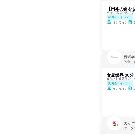
【日本の食を世
28卒／文理不問／
説明会・イベント
オンライン
株式会
飲食、
食品業界|90
食品・外食業界の「
説明会・イベント
オンライン
カッパ
ケータ