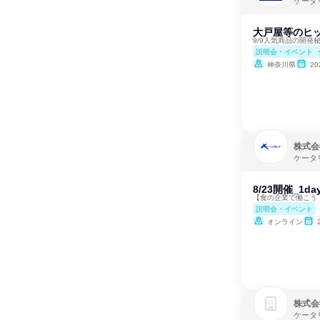
ケータ
大戸屋等のヒ
9/9人気商品の開発
説明会・イベント
神奈川県
2
株式会
ケータ
8/23開催_
【食の企業で働こう
説明会・イベント
オンライン
株式会
ケータ