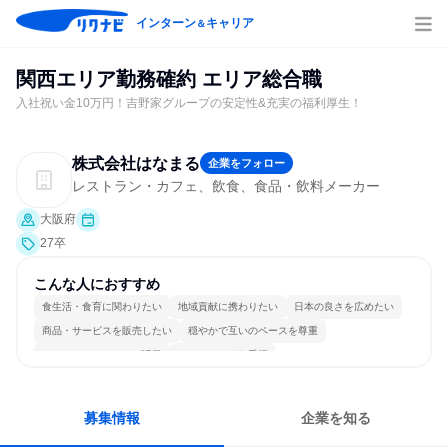
インターン
キャリア
＆
関西エリア勤務確約 エリア総合職
入社祝い金10万円！吉野家グループの安定性&充実の福利厚生！
株式会社はなまる
企業をフォロー
レストラン・カフェ、飲食、食品・飲料メーカー
大阪府
27卒
こんな人におすすめ
食生活・食育に関わりたい
地域貢献に携わりたい
日本の良さを広めたい
商品・サービスを販売したい
穏やかで互いのペースを尊重
コミュニケーションが活発
チームワークを重視
女性が働きやすい環境で働ける
長く同じ会社に居続けられる
目標に追われず働ける
募集情報
企業を知る