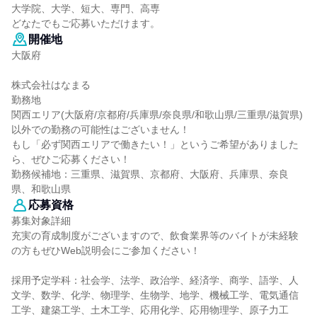
大学院、大学、短大、専門、高専
どなたでもご応募いただけます。
開催地
大阪府
株式会社はなまる
勤務地
関西エリア(大阪府/京都府/兵庫県/奈良県/和歌山県/三重県/滋賀県)
以外での勤務の可能性はございません！
もし「必ず関西エリアで働きたい！」というご希望がありました
ら、ぜひご応募ください！
勤務候補地：三重県、滋賀県、京都府、大阪府、兵庫県、奈良
県、和歌山県
応募資格
募集対象詳細
充実の育成制度がございますので、飲食業界等のバイトが未経験
の方もぜひWeb説明会にご参加ください！
採用予定学科：社会学、法学、政治学、経済学、商学、語学、人
文学、数学、化学、物理学、生物学、地学、機械工学、電気通信
工学、建築工学、土木工学、応用化学、応用物理学、原子力工