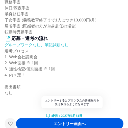
職務手当
休日/深夜手当
単身赴任手当
子女手当 (義務教育終了まで1人につき10,000円/月)
帰省手当 (既婚者の方が単身赴任の場合)
転勤時異動手当
応募・選考の流れ
グループワークなし、筆記試験なし
選考プロセス
1. Web会社説明会
2. Web面接 ※ 1回
3. 適性検査/個別面接 ※ 1回
4. 内々定！
提出書類
なし
エントリーするとプログラムの詳細案内を
受け取れるようになります
締切：2027年3月31日
エントリー画面へ