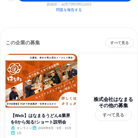
原稿ID：
acf079f50f911e03
問題を報告する
この企業の募集
すべて見る
株式会社はなまる
その他の募集
すべて見る
【Web】はなまるうどん&業界
を0から知る!ショート説明会
オンライン
2026年8月・9月・10月
1日