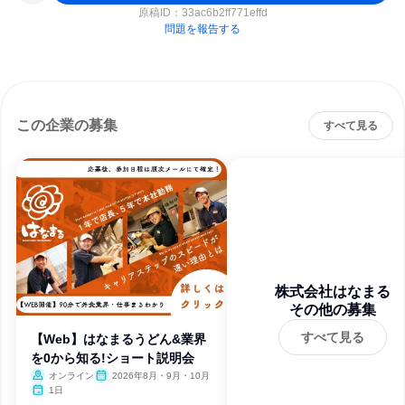
原稿ID：
33ac6b2ff771effd
問題を報告する
この企業の募集
すべて見る
株式会社はなまる
その他の募集
すべて見る
【Web】はなまるうどん&業界
を0から知る!ショート説明会
オンライン
2026年8月・9月・10月
1日