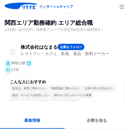
インターン
キャリア
＆
関西エリア勤務確約 エリア総合職
入社祝い金10万円！吉野家グループの安定性&充実の福利厚生！
株式会社はなまる
企業をフォロー
レストラン・カフェ、飲食、食品・飲料メーカー
和歌山県
27卒
こんな人におすすめ
食生活・食育に関わりたい
地域貢献に携わりたい
日本の良さを広めたい
商品・サービスを販売したい
穏やかで互いのペースを尊重
コミュニケーションが活発
チームワークを重視
女性が働きやすい環境で働ける
長く同じ会社に居続けられる
目標に追われず働ける
募集情報
企業を知る