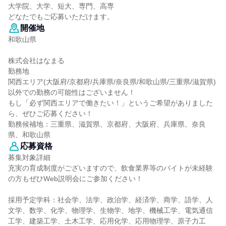
大学院、大学、短大、専門、高専
どなたでもご応募いただけます。
開催地
和歌山県
株式会社はなまる
勤務地
関西エリア(大阪府/京都府/兵庫県/奈良県/和歌山県/三重県/滋賀県)
以外での勤務の可能性はございません！
もし「必ず関西エリアで働きたい！」というご希望がありました
ら、ぜひご応募ください！
勤務候補地：三重県、滋賀県、京都府、大阪府、兵庫県、奈良
県、和歌山県
応募資格
募集対象詳細
充実の育成制度がございますので、飲食業界等のバイトが未経験
の方もぜひWeb説明会にご参加ください！
採用予定学科：社会学、法学、政治学、経済学、商学、語学、人
文学、数学、化学、物理学、生物学、地学、機械工学、電気通信
工学、建築工学、土木工学、応用化学、応用物理学、原子力工