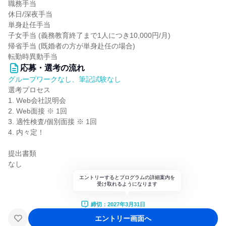
職務手当
休日/深夜手当
単身赴任手当
子女手当 (義務教育終了まで1人につき10,000円/月)
帰省手当 (既婚者の方が単身赴任の場合)
転勤時異動手当
応募・選考の流れ
グループワークなし、筆記試験なし
選考プロセス
1. Web会社説明会
2. Web面接 ※ 1回
3. 適性検査/個別面接 ※ 1回
4. 内々定！
提出書類
なし
エントリーするとプログラムの詳細案内を
受け取れるようになります
締切：2027年3月31日
エントリー画面へ