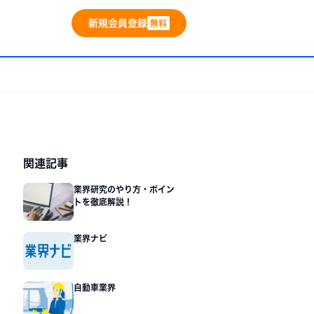
新規会員登録
無料
サ
関連記事
準備
イ
業界研究のやり方・ポイン
・内々定
トを徹底解説！
ド
バー
業界ナビ
自動車業界