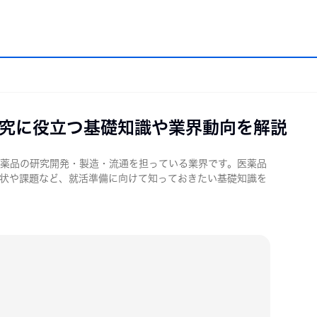
究に役立つ基礎知識や業界動向を解説
職業・企業研究
エントリーシート・適性検査の準備
面接
薬品の研究開発・製造・流通を担っている業界です。医薬品
状や課題など、就活準備に向けて知っておきたい基礎知識を
研究
エントリーシート
面接
研究
適性検査の準備
内定
研究
・OG訪問
説明会（セミナー）
の就活
・2年生