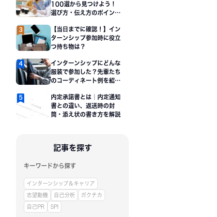
100選から見つけよう！
選び方・伝え方のポイント
も解説
【当日までに確認！】イン
ターンシップ参加時に役立
つ持ち物は？
インターンシップにどんな
服装で参加した？先輩たち
のコーディネート例を紹
介！
内定承諾書とは｜内定通知
書との違い、返送時の封
筒・添え状の書き方を解説
記事を探す
キーワードから探す
インターンシップ＆キャリア
志望動機
自己分析
ガクチカ
自己PR
SPI