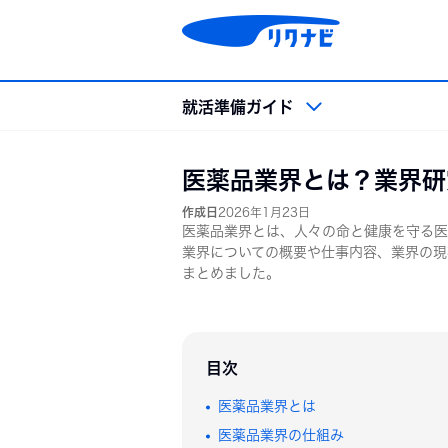
コ
ン
テ
ン
ツ
就活準備ガイド
へ
ス
キッ
就活準備ガイド トップ
医薬品業界とは？業界研
プ
作成日
2026年1月23日
就活準備
業界・
医薬品業界とは、人々の命と健康を守る医
業界についての概要や仕事内容、業界の現
就活準備
業界
まとめました。
就活用語集
企業
就活マナー
職種
就活スケジュール
OB
目次
会社
外資
医薬品業界とは
インターンシップ＆キャリア
大学1
医薬品業界の仕組み