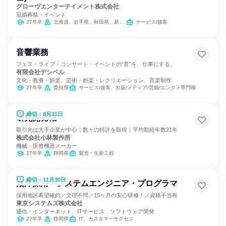
グローヴエンターテイメント株式会社
冠婚葬祭・イベント
27年卒
北海道、岩手県、秋田県、新潟県、岐阜県
サービス/接客
音響業務
フェス・ライブ・コンサート・イベントの“音”を、仕事にする。
有限会社デシベル
文化・教養・娯楽、芸術・娯楽・レクリエーション、音楽制作
27年卒
愛知県
サービス/接客、出版/メディア/芸能/エンタメ専門職
締切：8月31日
研究開発職
取引先は大手企業が中心｜数々の特許を取得｜平均勤続年数21年
株式会社小林製作所
機械・医療機器メーカー
27年卒
静岡県
製造・生産工程
締切：11月30日
沼津採用・システムエンジニア・プログラマ
採用地区希望確約／文理不問／15ヶ月の安心研修！／資格手当有
東京システムズ株式会社
通信・インターネット、ITサービス、ソフトウェア開発
27年卒
静岡県
IT、カスタマーサクセス