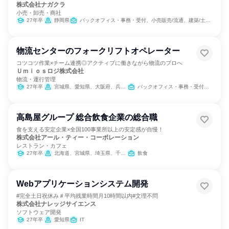
株式会社ナガクラ
小売・卸売・商社
27年卒
静岡県
バックオフィス・事務・受付、小売販売/流通、建築/土木/プラント専門職
物流センターのフォークリフトオペレーター
コツコツ作業×チーム連携◎アクティブに働きながら物流のプロへ
Ｕｍｉｏｓロジ株式会社
物流・運行管理
27年卒
宮城県、愛知県、大阪府、兵庫県、山口県、福岡県、佐賀県、長崎県、熊本県、鹿児島県
バックオフィス・事務・受付、SCM/生産管理/購買/物流、製造・生産工程
高島屋グループ 総合飲食企業の総合職
食を支える安定企業×全国100事業所以上の安定感が自慢！
株式会社アール・ティー・コーポレーション
レストラン・カフェ
27年卒
北海道、宮城県、埼玉県、千葉県、東京都、神奈川県、愛知県、京都府、大阪府、広島県、福岡県
飲食
Webアプリケーションシステム開発
#完全土日祝休み＃平均残業時間月10時間以内#文理不問
株式会社ナレッジサイエンス
ソフトウェア開発
27年卒
愛知県
IT