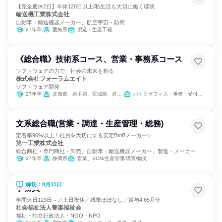
【完全週休2日】年休120日以上/私生活も大切に働く環境
輸送機工業株式会社
自動車・輸送機器メーカー、航空宇宙・防衛
27年卒
愛知県
製造・生産工程
《総合職》技術系コース、営業・事務系コース
ソフトウェアの力で、社会の未来を創る
株式会社フォーラムエイト
ソフトウェア開発
27年卒
北海道、岩手県、宮城県、群馬県、東京都、石川県、愛知県、大阪府、兵庫県、福岡県、宮崎県、沖縄県
バックオフィス・事務・受付、IT、カスタマーサクセス、学術研究、営業、経理/税務/財務、人事、総務、広報/IR、クリエイティブ/デザイン職、出版/メディア/芸能/エンタメ専門職、カスタマーサポート/コールセンター
文系総合職(営業・調達・生産管理・総務)
定着率90%以上！社員を大切にする安定BtoBメーカー✨
第一工業株式会社
総合商社・専門商社・卸売、自動車・輸送機器メーカー、製造・メーカー
27年卒
静岡県
営業、SCM/生産管理/購買/物流
締切：8月31日
事務員
年間休日123日～／土日祝休／残業ほぼなし／賞与4.65月分
社会福祉法人養楽福祉会
福祉・独立行政法人・NGO・NPO