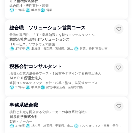
井上精機株式会社
総合商社・専門商社・卸売
27年卒
岐阜県
営業
総合職 ソリューション営業コース
最強の専門性。「IT × 業務知識」を持つコンサルタントへ。
株式会社内田洋行ITソリューションズ
ITサービス、ソフトウェア開発
27年卒
北海道、青森県、宮城県、茨城県、栃木県、埼玉県、千葉県、東京都、新潟県、富山県、石川県、長野県、静岡県、愛知県、京都府、大阪府
営業、経営/事業企画
税務会計コンサルタント
地域と企業の成長をブースト！経営をデザインする税理士法人
ＭＭＰＣ税理士法人
経営コンサルティング、会計・税務・監査、法関連サービス
27年卒
岐阜県
経営/事業企画、金融専門職
事務系総合職
挑戦と安定を両立する化学メーカーの事務系総合職✨
日泉化学株式会社
製造・メーカー
27年卒
栃木県、埼玉県、千葉県、東京都、三重県、滋賀県、大阪府、愛媛県
バックオフィス・事務・受付、経理/税務/財務、人事、総務