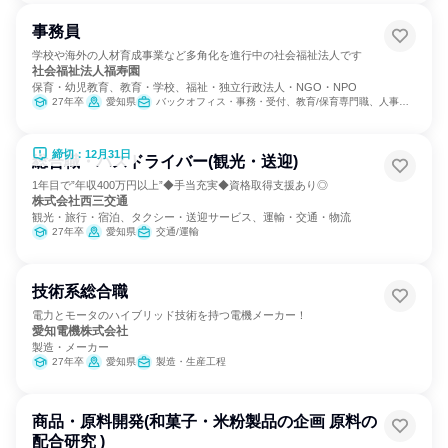
事務員
学校や海外の人材育成事業など多角化を進行中の社会福祉法人です
社会福祉法人福寿園
保育・幼児教育、教育・学校、福祉・独立行政法人・NGO・NPO
27年卒
愛知県
バックオフィス・事務・受付、教育/保育専門職、人事、総務、広報/IR、医療/福祉専門職
締切：12月31日
総合職・バスドライバー(観光・送迎)
1年目で”年収400万円以上”◆手当充実◆資格取得支援あり◎
株式会社西三交通
観光・旅行・宿泊、タクシー・送迎サービス、運輸・交通・物流
27年卒
愛知県
交通/運輸
技術系総合職
電力とモータのハイブリッド技術を持つ電機メーカー！
愛知電機株式会社
製造・メーカー
27年卒
愛知県
製造・生産工程
商品・原料開発(和菓子・米粉製品の企画 原料の
配合研究 )