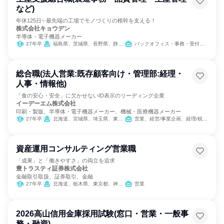
など)
年休125日✨最先端の工場でモノづくりの根幹を支える！
株式会社キョウデン
半導体・電子機器メーカー
27年卒
福島県、茨城県、長野県、静岡県、大阪府
バックオフィス・事務・受付、SCM/生産管理/購買/物流、IT
総合職(法人営業:既存顧客向け・管理部:経理・
人事・情報他)
「食の安心・安全」に欠かせないID表示のリーディング企業
イーデーエム株式会社
印刷・製版、半導体・電子機器メーカー、機械・医療機器メーカー
27年卒
北海道、宮城県、埼玉県、東京都、新潟県、愛知県、大阪府、広島県、福岡県
営業、経営/事業企画、経理/税務/財務、人事、総務、IT、広報/IR
資産運用コンサルティング営業職
「成果」と「働きやすさ」の両立を追求
豊トラスティ証券株式会社
金融取引取扱、証券取引、金融
27年卒
北海道、栃木県、東京都、神奈川県、石川県、愛知県、大阪府、広島県、愛媛県、福岡県
営業
2026高山信用金庫採用試験(窓口・営業・一般事
務・融資)