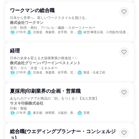
ワークマンの総合職
日本から世界へ。新しいワークスタイルを届ける。
株式会社ワークマン
小売・卸売・商社、アパレル・繊維・スポーツメーカー
27年卒
北海道、青森県、岩手県、宮城県、秋田県、山形県、福島県、茨城県、栃木県、群馬県、埼玉県、千葉県、東京都、神奈川県、新潟県、富山県、石川県、福井県、山梨県、長野県、岐阜県、静岡県、愛知県、三重県、滋賀県、京都府、大阪府、兵庫県、奈良県、和歌山県、鳥取県、島根県、岡山県、広島県、山口県、徳島県、香川県、愛媛県、高知県、福岡県、佐賀県、長崎県、熊本県、大分県、宮崎県、鹿児島県、沖縄県
経営/事業企画、小売販売/流通、人事、広報/IR、商品企画、マーケティング・広告・宣伝
経理
日本の未来を変える大規模事業の推進役！✨
株式会社グリーンパワーインベストメント
電力・ガス・水道・エネルギー
27年卒
北海道、青森県、岩手県、宮城県、千葉県、東京都、福井県、三重県、滋賀県、島根県、高知県、宮崎県、鹿児島県
製造・生産工程
夏採用|印刷業界の企画・営業職
あなたのアイデアが商品の「顔」をつくる！【法人営業】
サヌキ印刷株式会社
印刷・製版
27年卒
東京都、静岡県、大阪府、香川県、福岡県、宮崎県
営業
総合職(ウエディングプランナー・コンシェルジ
ュ)