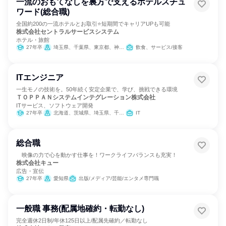
一流のおもてなしを裏方で支えるホテルスチュ
ワード(総合職)
全国約200の一流ホテルとお取引⭐短期間でキャリアUPも可能
株式会社セントラルサービスシステム
ホテル・旅館
27年卒
埼玉県、千葉県、東京都、神奈川県、富山県、石川県、長野県、岐阜県、静岡県、愛知県、滋賀県、京都府、大阪府、兵庫県、奈良県、広島県、福岡県、佐賀県、長崎県、大分県、宮崎県、鹿児島県、沖縄県
飲食、サービス/接客
ITエンジニア
一生モノの技術を。50年続く安定企業で、学び、挑戦できる環境
ＴＯＰＰＡＮシステムインテグレーション株式会社
ITサービス、ソフトウェア開発
27年卒
北海道、茨城県、埼玉県、千葉県、東京都、神奈川県、新潟県、岐阜県、静岡県、愛知県、京都府、大阪府、奈良県、岡山県、広島県、香川県、福岡県
IT
総合職
映像の力で心を動かす仕事を！ワークライフバランスも充実！
株式会社キュー
広告・宣伝
27年卒
愛知県
出版/メディア/芸能/エンタメ専門職
一般職 事務(配属地確約・転勤なし)
完全週休2日制/年休125日以上/配属先確約／転勤なし