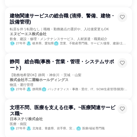
建物関連サービスの総合職 (清掃、警備、建物・
設備管理)
転居を伴う転勤なし｜職種・勤務拠点の選択や、入社後変更もOK
エヌビーエス株式会社
飲食、建設・修理・メンテナンスサービス、人材派遣・職業紹介
27年卒
岐阜県、愛知県
営業、不動産専門職、サービス/接客、建築/土木/プラント専門職
静岡 総合職(事務・営業・管理・システムサポ
ート)
【勤務地希望OK】静岡 ・神奈川 ・茨城 ・山梨
株式会社不二運輸ホールディングス
物流・運行管理
27年卒
静岡県
バックオフィス・事務・受付、IT、SCM/生産管理/購買/物流、経理/税務/財務、人事
文理不問、医療を支える仕事。~医療関連サービ
ス職~
日本ステリ株式会社
医療・病院
27年卒
北海道、青森県、岩手県、宮城県、秋田県、山形県、福島県、茨城県、栃木県、群馬県、埼玉県、千葉県、東京都、神奈川県、新潟県、富山県、石川県、福井県、山梨県、長野県、岐阜県、静岡県、愛知県、三重県、滋賀県、京都府、大阪府、兵庫県、奈良県、和歌山県、鳥取県、島根県、岡山県、広島県、山口県、徳島県、香川県、愛媛県、高知県、福岡県、佐賀県、長崎県、熊本県、大分県、宮崎県、鹿児島県、沖縄県
医療/福祉専門職