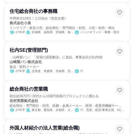
住宅総合商社の事務職
年間休日124日！土日祝み《安定企業》
株式会社小泉
インテリア・家具小売、総合商社・専門商社・卸売、小売・卸売・商社
27年卒
宮城県、福島県、茨城県、栃木県、群馬県、埼玉県、千葉県、東京都、神奈川県、山梨県、長野県、静岡県
バックオフィス・事務・受付
社内SE(管理部門)
〈山崎製パン〉「現場の課題解決」に直結。事業会社の社内SE
山崎製パン株式会社
食品・飲料メーカー
27年卒
北海道、青森県、宮城県、茨城県、群馬県、埼玉県、千葉県、東京都、神奈川県、新潟県、愛知県、京都府、大阪府、兵庫県、岡山県、広島県、福岡県、熊本県
IT
総合商社の営業職
初任給36万円✨20代から10億円規模のプロジェクトに携わる
谷村実業株式会社
総合商社・専門商社・卸売、鉄鋼・金属メーカー、商用・産業用機械サービ
ス
27年卒
東京都、愛知県、京都府、大阪府、兵庫県
IT、営業、経営/事業企画、SCM/生産管理/購買/物流、バックオフィス・事務・受付、商品企画、マーケティング・広告・宣伝
外国人材紹介の法人営業(総合職)