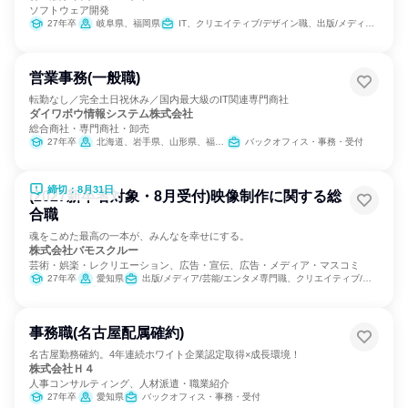
ソフトウェア開発
27年卒
岐阜県、福岡県
IT、クリエイティブ/デザイン職、出版/メディア/芸能/エンタメ専門職
営業事務(一般職)
転勤なし／完全土日祝休み／国内最大級のIT関連専門商社
ダイワボウ情報システム株式会社
総合商社・専門商社・卸売
27年卒
北海道、岩手県、山形県、福島県、群馬県、千葉県、東京都、福井県、岐阜県、静岡県、愛知県、広島県、山口県、高知県、熊本県、宮崎県、鹿児島県、沖縄県
バックオフィス・事務・受付
締切：8月31日
(2027新卒者対象・8月受付)映像制作に関する総
合職
魂をこめた最高の一本が、みんなを幸せにする。
株式会社バモスクルー
芸術・娯楽・レクリエーション、広告・宣伝、広告・メディア・マスコミ
27年卒
愛知県
出版/メディア/芸能/エンタメ専門職、クリエイティブ/デザイン職、マーケティング・広告・宣伝
事務職(名古屋配属確約)
名古屋勤務確約。4年連続ホワイト企業認定取得×成長環境！
株式会社Ｈ４
人事コンサルティング、人材派遣・職業紹介
27年卒
愛知県
バックオフィス・事務・受付