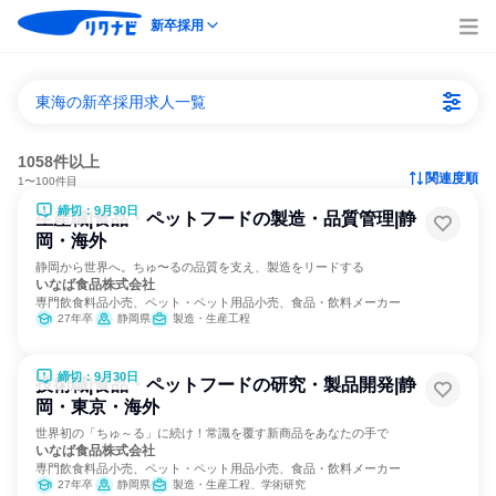
新卒採用
東海の新卒採用求人一覧
1058件以上
関連度順
1〜100件目
締切：9月30日
生産職|食品・ペットフードの製造・品質管理|静
岡・海外
静岡から世界へ。ちゅ〜るの品質を支え、製造をリードする
いなば食品株式会社
専門飲食料品小売、ペット・ペット用品小売、食品・飲料メーカー
27年卒
静岡県
製造・生産工程
締切：9月30日
技術職|食品・ペットフードの研究・製品開発|静
岡・東京・海外
世界初の「ちゅ～る」に続け！常識を覆す新商品をあなたの手で
いなば食品株式会社
専門飲食料品小売、ペット・ペット用品小売、食品・飲料メーカー
27年卒
静岡県
製造・生産工程、学術研究