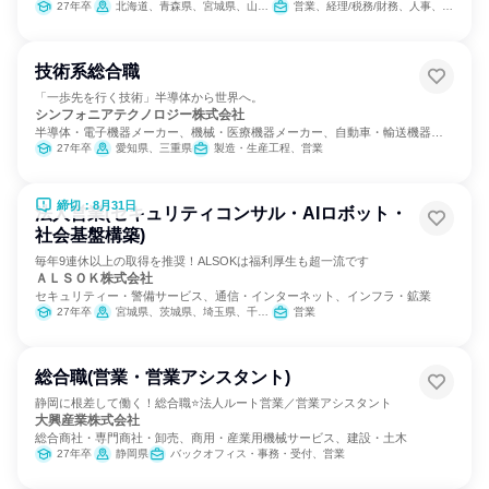
27年卒
北海道、青森県、宮城県、山形県、福島県、埼玉県、千葉県、東京都、神奈川県、新潟県、岐阜県、静岡県、愛知県、京都府、大阪府、兵庫県、広島県、福岡県
営業、経理/税務/財務、人事、総務、IT
技術系総合職
「一歩先を行く技術」半導体から世界へ。
シンフォニアテクノロジー株式会社
半導体・電子機器メーカー、機械・医療機器メーカー、自動車・輸送機器メ
ーカー
27年卒
愛知県、三重県
製造・生産工程、営業
締切：8月31日
法人営業(セキュリティコンサル・AIロボット・
社会基盤構築)
毎年9連休以上の取得を推奨！ALSOKは福利厚生も超一流です
ＡＬＳＯＫ株式会社
セキュリティー・警備サービス、通信・インターネット、インフラ・鉱業
27年卒
宮城県、茨城県、埼玉県、千葉県、東京都、神奈川県、山梨県、長野県、静岡県、愛知県、滋賀県、京都府、大阪府、兵庫県、奈良県、和歌山県、岡山県、山口県、徳島県、香川県、高知県、福岡県、熊本県、大分県
営業
総合職(営業・営業アシスタント)
静岡に根差して働く！総合職⭐法人ルート営業／営業アシスタント
大興産業株式会社
総合商社・専門商社・卸売、商用・産業用機械サービス、建設・土木
27年卒
静岡県
バックオフィス・事務・受付、営業