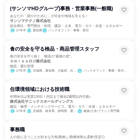
(サンソマHDグループ)事務・営業事務(一般職)
あなたの「誰かのために」が社会や地域を支える！
サンソマテクノ株式会社
総合商社・専門商社・卸売、建設・土木、電力・ガス・水道・エネルギー
27年卒
愛知県
バックオフィス・事務・受付
食の安全を守る検品・商品管理スタッフ
食の安全を守り抜く、物流の“最後の砦”。
Ｕｍｉｏｓロジ株式会社
物流・運行管理
27年卒
宮城県、愛知県、大阪府、兵庫県、山口県、福岡県、佐賀県、長崎県、熊本県、鹿児島県
バックオフィス・事務・受付、SCM/生産管理/購買/物流、製造・生産工程
住環境領域における技術職
年間休日は実質130日！内定まで最短2週間以内可能♪
株式会社サニックスホールディングス
建設・修理・メンテナンスサービス、電力・ガス・水道・エネルギー
27年卒
茨城県、岐阜県、静岡県、愛知県、京都府、大阪府、兵庫県、奈良県
建築/土木/プラント専門職
事務職
人の役に立つことが好きな方/転勤無し/勤務体制も柔軟/安定◎