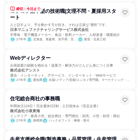
締切：今日まで
コツコツ集中型の技術職|文理不問・夏採用スタ
ート
人と話すより、手を動かす方が好き。それは立派な“適性”です。
日本マニュファクチャリングサービス株式会社
半導体・電子機器メーカー、食品・飲料メーカー、人材派遣・職業紹介
27年卒
北海道、青森県、岩手県、宮城県、秋田県、山形県、福島県、茨城県、栃木県、群馬県、埼玉県、千葉県、東京都、神奈川県、新潟県、富山県、石川県、福井県、山梨県、長野県、岐阜県、静岡県、愛知県、三重県、滋賀県、京都府、大阪府、兵庫県、奈良県、和歌山県、鳥取県、島根県、岡山県、広島県、山口県、徳島県、香川県、愛媛県、高知県、福岡県、佐賀県、長崎県、熊本県、大分県、宮崎県、鹿児島県、沖縄県
製造・生産工程
Webディレクター
企画提案の経験を積める！提案力・解決力がどんどん身につく仕事
株式会社アシスト
通信・インターネット、ITサービス、インターネット・Webサービス
27年卒
愛知県
出版/メディア/芸能/エンタメ専門職、マーケティング・広告・宣伝、カスタマーサポート/コールセンター
住宅総合商社の事務職
年間休日124日！完全週休2日制・土日祝休み《安定企業》
株式会社小泉東海
インテリア・家具小売、総合商社・専門商社・卸売、小売・卸売・商社
27年卒
静岡県
バックオフィス・事務・受付
生産支援総合職(製造事務・品質管理・生産管理