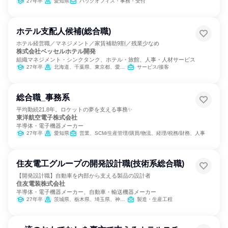
27年卒
愛知県
バックオフィス・事務・受付
ホテル支配人候補(総合職)
ホテル経営職／マネジメント／家賃補助9割／残業少なめ
株式会社ベッセルホテル開発
組織マネジメント・シンクタンク、ホテル・旅館、人事・人材サービス
27年卒
北海道、千葉県、東京都、愛知県、京都府、大阪府、広島県、福岡県、熊本県、沖縄県
サービス/接客
総合職_事務系
平均勤続21.8年。ロケットの夢を支える事務✨
東洋航空電子株式会社
半導体・電子機器メーカー
27年卒
愛知県
営業、SCM/生産管理/購買/物流、経理/税務/財務、人事
住友電工グループの開発設計職(技術系総合職)
【開発設計職】自動車を内部から支える製品の設計者
住友電装株式会社
半導体・電子機器メーカー、自動車・輸送機器メーカー
27年卒
茨城県、栃木県、埼玉県、神奈川県、静岡県、愛知県、三重県、大阪府、広島県、福岡県、大分県
製造・生産工程