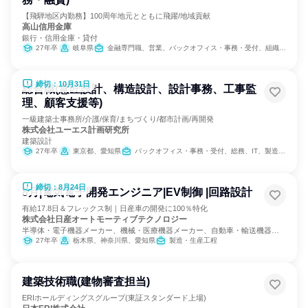
【飛騨地区内勤務】100周年地元とともに飛躍/地域貢献
高山信用金庫
銀行・信用金庫・貸付
27年卒
岐阜県
金融専門職、営業、バックオフィス・事務・受付、組織運営管理・公務員・事務系職種
締切：10月31日
総合職(意匠設計、構造設計、設計事務、工事監
理、顧客支援等)
一級建築士事務所/介護/保育/まちづくり/都市計画/再開発
株式会社ユーエス計画研究所
建築設計
27年卒
東京都、愛知県
バックオフィス・事務・受付、総務、IT、製造・生産工程、建築/土木/プラント専門職、カスタマーサクセス、カスタマーサポート/コールセンター
締切：8月24日
8月|電気電子開発エンジニア|EV制御 |回路設計
有給17.8日＆フレックス制｜日産車の開発に100％特化
株式会社日産オートモーティブテクノロジー
半導体・電子機器メーカー、機械・医療機器メーカー、自動車・輸送機器メ
ーカー
27年卒
栃木県、神奈川県、愛知県
製造・生産工程
建築技術職(建物審査担当)
ERIホールディングスグループ(東証スタンダード上場)