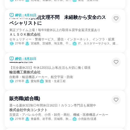
締切：8月31日
ALSOKの技術|文理不問 未経験から安全のス
ペシャリストに
東証プライム上場！毎年9連休以上の取得＆奨学金返済支援あり
ＡＬＳＯＫ株式会社
セキュリティー・警備サービス、通信・インターネット、インフラ・鉱業
27年卒
宮城県、茨城県、埼玉県、千葉県、東京都、神奈川県、山梨県、長野県、静岡県、愛知県、滋賀県、京都府、大阪府、兵庫県、奈良県、和歌山県、岡山県、山口県、徳島県、香川県、高知県、福岡県、熊本県、大分県
IT、カスタマーサクセス、建築/土木/プラント専門職
締切：8月31日
生産技術職
【完全週休2日】年休120日以上/私生活も大切に働く環境
輸送機工業株式会社
自動車・輸送機器メーカー、航空宇宙・防衛
27年卒
愛知県
製造・生産工程
販売職(総合職)
選べる週休3日制◎年間休日162日！カラコン専門店も展開中
株式会社中央コンタクト
百貨店・アパレル小売、小売・卸売・商社、機械・医療機器メーカー
27年卒
青森県、岩手県、宮城県、秋田県、山形県、福島県、茨城県、栃木県、群馬県、埼玉県、千葉県、東京都、神奈川県、富山県、石川県、福井県、山梨県、長野県、岐阜県、静岡県、愛知県、三重県、滋賀県、京都府、大阪府、兵庫県、奈良県、広島県、山口県、徳島県、香川県、愛媛県、福岡県、佐賀県、長崎県、熊本県、大分県、宮崎県、鹿児島県、沖縄県
小売販売/流通