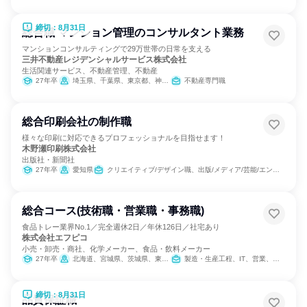
締切：8月31日
総合職 マンション管理のコンサルタント業務
マンションコンサルティングで29万世帯の日常を支える
三井不動産レジデンシャルサービス株式会社
生活関連サービス、不動産管理、不動産
27年卒
埼玉県、千葉県、東京都、神奈川県、愛知県
不動産専門職
総合印刷会社の制作職
様々な印刷に対応できるプロフェッショナルを目指せます！
木野瀬印刷株式会社
出版社・新聞社
27年卒
愛知県
クリエイティブ/デザイン職、出版/メディア/芸能/エンタメ専門職
総合コース(技術職・営業職・事務職)
食品トレー業界No.1／完全週休2日／年休126日／社宅あり
株式会社エフピコ
小売・卸売・商社、化学メーカー、食品・飲料メーカー
27年卒
北海道、宮城県、茨城県、東京都、岐阜県、愛知県、大阪府、広島県、福岡県
製造・生産工程、IT、営業、バックオフィス・事務・受付、SCM/生産管理/購買/物流、建築/土木/プラント専門職、学術研究
締切：8月31日
品質保証職