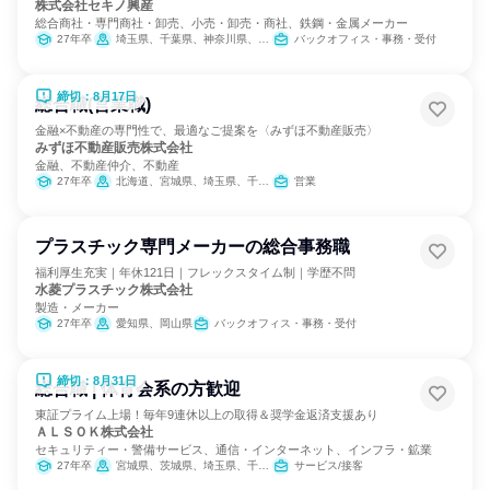
株式会社セキノ興産
総合商社・専門商社・卸売、小売・卸売・商社、鉄鋼・金属メーカー
27年卒
埼玉県、千葉県、神奈川県、新潟県、富山県、山梨県、愛知県、滋賀県
バックオフィス・事務・受付
締切：8月17日
総合職(営業職)
金融×不動産の専門性で、最適なご提案を〈みずほ不動産販売〉
みずほ不動産販売株式会社
金融、不動産仲介、不動産
27年卒
北海道、宮城県、埼玉県、千葉県、東京都、神奈川県、新潟県、愛知県、京都府、大阪府、兵庫県、岡山県、広島県、福岡県
営業
プラスチック専門メーカーの総合事務職
福利厚生充実｜年休121日｜フレックスタイム制｜学歴不問
水菱プラスチック株式会社
製造・メーカー
27年卒
愛知県、岡山県
バックオフィス・事務・受付
締切：8月31日
総合職 | 体育会系の方歓迎
東証プライム上場！毎年9連休以上の取得＆奨学金返済支援あり
ＡＬＳＯＫ株式会社
セキュリティー・警備サービス、通信・インターネット、インフラ・鉱業
27年卒
宮城県、茨城県、埼玉県、千葉県、東京都、神奈川県、山梨県、長野県、静岡県、愛知県、滋賀県、京都府、大阪府、兵庫県、奈良県、和歌山県、岡山県、山口県、徳島県、香川県、高知県、福岡県、熊本県、大分県
サービス/接客