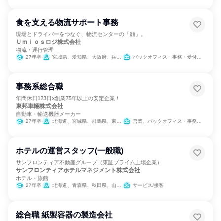
食を支える物流サポート事務
現場とドライバーをつなぐ、物流センターの「顔」。
Ｕｍｉｏｓロジ株式会社
物流・運行管理
27年卒
宮城県、愛知県、大阪府、兵庫県、山口県、福岡県、佐賀県、長崎県、熊本県、鹿児島県
バックオフィス・事務・受付、SCM/生産管理/購買/物流、製造・生産工程
事務系総合職
年間休日123日×創業75年以上の安定企業！
東邦車輛株式会社
自動車・輸送機器メーカー
27年卒
北海道、宮城県、群馬県、東京都、神奈川県、愛知県、兵庫県、広島県、福岡県
営業、バックオフィス・事務・受付、IT
ホテルの運営スタッフ(一般職)
サンフロンティア不動産グループ（東証プライム上場企業）
サンフロンティアホテルマネジメント株式会社
ホテル・旅館
27年卒
北海道、青森県、秋田県、山形県、茨城県、栃木県、千葉県、新潟県、長野県、愛知県、京都府、大阪府、岡山県、愛媛県、福岡県、熊本県、沖縄県
サービス/接客
総合職 紙製容器の製造会社