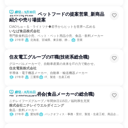
締切：9月30日
営業職|食品・ペットフードの提案営業_新商品
紹介や売り場提案
CIAOちゅ～る・ライトツナ◆若手からヒットを世界へ広める
いなば食品株式会社
専門飲食料品小売、ペット・ペット用品小売、食品・飲料メーカー
27年卒
北海道、宮城県、東京都、静岡県、愛知県、大阪府、広島県、福岡県
営業
住友電工グループのIT職(技術系総合職)
グローバルメーカーで、自動車産業の未来をITの力で動かせ。
住友電装株式会社
半導体・電子機器メーカー、自動車・輸送機器メーカー
27年卒
三重県
IT、製造・生産工程
締切：8月31日
選考直結型説明会(食品メーカーの総合職)
ニチレイフーズグループ／年間休日115日／福利厚生充実
株式会社ニチレイウエルダイニング
食品・飲料メーカー
27年卒
愛知県
バックオフィス・事務・受付、製造・生産工程、商品企画、経理/税務/財務、人事、総務、法務/知財、建築/土木/プラント専門職