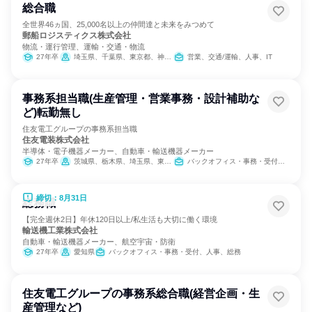
総合職
全世界46ヵ国、25,000名以上の仲間達と未来をみつめて
郵船ロジスティクス株式会社
物流・運行管理、運輸・交通・物流
27年卒
埼玉県、千葉県、東京都、神奈川県、静岡県、愛知県、三重県、京都府、大阪府、兵庫県
営業、交通/運輸、人事、IT
事務系担当職(生産管理・営業事務・設計補助な
ど)転勤無し
住友電工グループの事務系担当職
住友電装株式会社
半導体・電子機器メーカー、自動車・輸送機器メーカー
27年卒
茨城県、栃木県、埼玉県、東京都、神奈川県、静岡県、愛知県、三重県、広島県
バックオフィス・事務・受付、SCM/生産管理/購買/物流、経理/税務/財務、人事、総務
締切：8月31日
総務職
【完全週休2日】年休120日以上/私生活も大切に働く環境
輸送機工業株式会社
自動車・輸送機器メーカー、航空宇宙・防衛
27年卒
愛知県
バックオフィス・事務・受付、人事、総務
住友電工グループの事務系総合職(経営企画・生
産管理など)