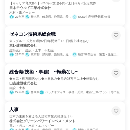
【キャリア育成枠✨】✅27卒✅文理不問✅土日休み✅安定業界
日本モウルド工業株式会社
木材・紙メーカー
27年卒
栃木県、岐阜県、静岡県、愛知県
SCM/生産管理/購買/物流
ゼネコン技術系総合職
東レグループ/完全週休2日/年間休日121日/借上社宅あり
東レ建設株式会社
建築設計、建設・土木、不動産
27年卒
東京都、静岡県、愛知県、滋賀県、大阪府
経営/事業企画、製造・生産工程、建築/土木/プラント専門職
総合職(技術・事務) ~転勤なし~
◆文系・理系関係なし◆土日休み◆月給25万円以上◆転勤なし
山吉建設株式会社
建設・土木
27年卒
静岡県
バックオフィス・事務・受付、建築/土木/プラント専門職
人事
日本の未来を変える大規模事業の推進役！✨
株式会社グリーンパワーインベストメント
電力・ガス・水道・エネルギー
27年卒
北海道、青森県、岩手県、宮城県、千葉県、東京都、福井県、三重県、滋賀県、島根県、高知県、宮崎県、鹿児島県
製造・生産工程