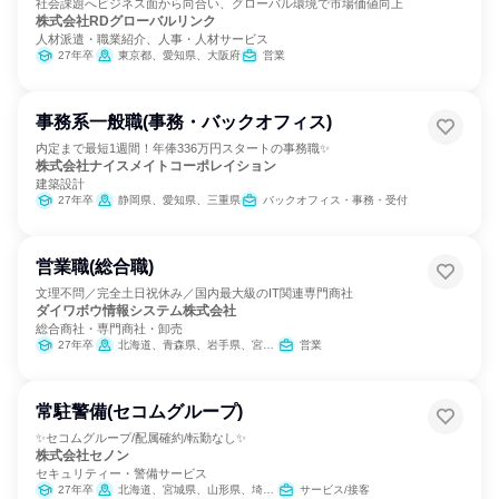
社会課題へビジネス面から向合い、グローバル環境で市場価値向上
株式会社RDグローバルリンク
人材派遣・職業紹介、人事・人材サービス
27年卒
東京都、愛知県、大阪府
営業
事務系一般職(事務・バックオフィス)
内定まで最短1週間！年俸336万円スタートの事務職✨
株式会社ナイスメイトコーポレイション
建築設計
27年卒
静岡県、愛知県、三重県
バックオフィス・事務・受付
営業職(総合職)
文理不問／完全土日祝休み／国内最大級のIT関連専門商社
ダイワボウ情報システム株式会社
総合商社・専門商社・卸売
27年卒
北海道、青森県、岩手県、宮城県、秋田県、山形県、福島県、茨城県、栃木県、群馬県、埼玉県、千葉県、東京都、神奈川県、新潟県、富山県、石川県、福井県、山梨県、長野県、岐阜県、静岡県、愛知県、三重県、滋賀県、京都府、大阪府、兵庫県、奈良県、和歌山県、鳥取県、島根県、岡山県、広島県、山口県、徳島県、香川県、愛媛県、高知県、福岡県、佐賀県、長崎県、熊本県、大分県、宮崎県、鹿児島県、沖縄県
営業
常駐警備(セコムグループ)
✨セコムグループ/配属確約/転勤なし✨
株式会社セノン
セキュリティー・警備サービス
27年卒
北海道、宮城県、山形県、埼玉県、千葉県、東京都、神奈川県、愛知県、大阪府、兵庫県、福岡県、鹿児島県
サービス/接客