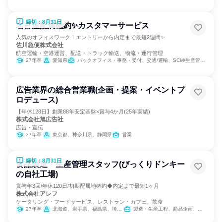
締切：8月31日
名古屋配属確約✨カスタマーサービス
人気のオフィスワーク！エントリーから内定まで最短2週間✨
佐川急便株式会社
航空運輸・空港運営、配送・トラック輸送、物流・運行管理
27年卒
愛知県
バックオフィス・事務・受付、交通/運輸、SCM/生産管理/購買/物流
広告業界の総合営業職(企画・提案・イベントプ
ロデュース)
【年休128日】創業88年安定基盤×賞与4か月(25年実績)
株式会社旭広告社
広告・宣伝
27年卒
東京都、神奈川県、静岡県
営業
締切：8月31日
食品製造・生産管理スタッフ(びっくりドンキー
の自社工場)
賞与年3回/年休120日/初期配属地確約◆内定まで最短1ヶ月
株式会社アレフ
ケータリング・フードサービス、レストラン・カフェ、飲食
27年卒
北海道、岩手県、福島県、埼玉県、岐阜県、大阪府、福岡県
製造・生産工程、商品企画、SCM/生産管理/購買/物流