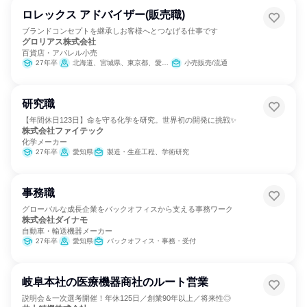
ロレックス アドバイザー(販売職)
ブランドコンセプトを継承しお客様へとつなげる仕事です
グロリアス株式会社
百貨店・アパレル小売
27年卒
北海道、宮城県、東京都、愛知県、大阪府、岡山県、愛媛県、高知県、福岡県、鹿児島県
小売販売/流通
研究職
【年間休日123日】命を守る化学を研究。世界初の開発に挑戦✨
株式会社ファイテック
化学メーカー
27年卒
愛知県
製造・生産工程、学術研究
事務職
グローバルな成長企業をバックオフィスから支える事務ワーク
株式会社ダイナモ
自動車・輸送機器メーカー
27年卒
愛知県
バックオフィス・事務・受付
岐阜本社の医療機器商社のルート営業
説明会＆一次選考開催！年休125日／創業90年以上／将来性◎