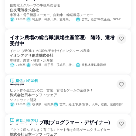
住友電工グループの事務系総合職
住友電装株式会社
半導体・電子機器メーカー、自動車・輸送機器メーカー
27年卒
埼玉県、神奈川県、愛知県、三重県
営業、経営/事業企画、SCM/生産管理/購買/物流、経理/税務/財務、人事、総務、法務/知財
イオン農場の総合職(農場生産管理) 随時、選考
受付中
イオン（AEON）の100％子会社/イオングループ/農業
イオンアグリ創造株式会社
農耕業、農業・林業・水産業
27年卒
北海道、岩手県、茨城県、栃木県、埼玉県、千葉県、石川県、福井県、山梨県、三重県、兵庫県、島根県、広島県、徳島県、大分県
農林水産鉱業職種
締切：9月30日
総合職
ヒット作を生むために、営業、管理もゲームの企画を！
株式会社日本一ソフトウェア
ソフトウェア開発
27年卒
岐阜県、福岡県
営業、経理/税務/財務、人事、総務、法務/知財、IT、広報/IR、組織運営管理・公務員・事務系職種、商品企画、マーケティング・広告・宣伝
締切：9月30日
クリエイティブ職(プログラマー・デザイナー)
『小さく産んで大きく育てる』ヒット作を創るゲームクリエイター
株式会社日本一ソフトウェア