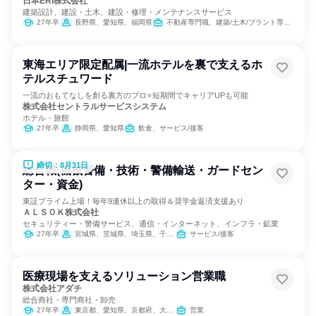
日本ERI株式会社
建築設計、建設・土木、建設・修理・メンテナンスサービス
27年卒
長野県、愛知県、福岡県
不動産専門職、建築/土木/プラント専門職
東海エリア限定配属|一流ホテルを裏で支えるホ
テルスチュワード
一流のおもてなしを創る裏方のプロ⭐短期間でキャリアUPも可能
株式会社セントラルサービスシステム
ホテル・旅館
27年卒
静岡県、愛知県
飲食、サービス/接客
締切：8月31日
総合職(機械警備・技術・警備輸送・ガードセン
ター・資金)
東証プライム上場！毎年9連休以上の取得＆奨学金返済支援あり
ＡＬＳＯＫ株式会社
セキュリティー・警備サービス、通信・インターネット、インフラ・鉱業
27年卒
宮城県、茨城県、埼玉県、千葉県、東京都、神奈川県、山梨県、長野県、静岡県、愛知県、滋賀県、京都府、大阪府、兵庫県、奈良県、和歌山県、岡山県、山口県、徳島県、香川県、高知県、福岡県、熊本県、大分県
サービス/接客
医療現場を支えるソリューション営業職
株式会社アダチ
総合商社・専門商社・卸売
27年卒
東京都、愛知県、京都府、大阪府、兵庫県、広島県、福岡県
営業