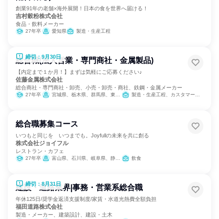
創業91年の老舗×海外展開！日本の食を世界へ届ける！
吉村穀粉株式会社
食品・飲料メーカー
27年卒
愛知県
製造・生産工程
締切：9月30日
総合職(法人営業・専門商社・金属製品)
【内定まで１か月！】まずは気軽にご応募ください♪
佐藤金属株式会社
総合商社・専門商社・卸売、小売・卸売・商社、鉄鋼・金属メーカー
27年卒
宮城県、栃木県、群馬県、東京都、神奈川県、静岡県、愛知県、大阪府、福岡県
製造・生産工程、カスタマーサクセス、IT、営業、バックオフィス・事務・受付、経理/税務/財務、人事、総務
総合職募集コース
いつもと同じを いつまでも。Joyfullの未来を共に創る
株式会社ジョイフル
レストラン・カフェ
27年卒
富山県、石川県、岐阜県、静岡県、愛知県、三重県
飲食
締切：8月31日
建設・道路業界|事務・営業系総合職
年休125日/奨学金返済支援制度/家賃・水道光熱費全額負担
福田道路株式会社
製造・メーカー、建築設計、建設・土木