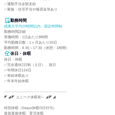
✅通勤手当全額支給

✅家族・住宅手当や報奨金等あり

勤務時間
残業月平均20時間以内、固定時間制
勤務時間詳細

実働時間：1日あたり8時間

平均勤務日数：1ヶ月あたり20日

勤務時間：8:30～17:30（休憩：1時間）
休日・休暇
休日・休暇

✅完全週休2日制（土日）、祝日

✅年間休日124日

✅有給休暇あり

✅年末年始休暇

-･-･-･-･-･-･-･-･-･-･-･-･-･-･-･-･-･-･-･-･-

◤◢◤ ユニーク休暇有✨ ◢◤◢

特別休暇（5days休暇/3日付与）

産前産後休暇、育児休暇
