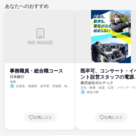
あなたへのおすすめ
事務職員・総合職コース
既卒可、コンサート・イ
ント設営スタッフの電源
日本銀行
金融
門
株式会社ボルテック
北海道、青森県、岩手県、宮城県、秋田
文化・教養・娯楽、広告・メディア・マ
県、山形県、福島県、茨城県、群馬県、埼玉
ミ、電力・ガス・水道・エネルギー
神奈川県
県、東京都、神奈川県、新潟県、富山県、石
川県、福井県、山梨県、長野県、静岡県、愛
知県、京都府、大阪府、兵庫県、鳥取県、島
根県、岡山県、広島県、山口県、徳島県、香
川県、愛媛県、高知県、福岡県、佐賀県、長
お気に入り
お気に入り
崎県、熊本県、大分県、宮崎県、鹿児島県、
沖縄県