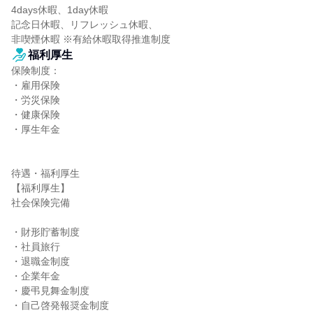
4days休暇、1day休暇

記念日休暇、リフレッシュ休暇、

非喫煙休暇 ※有給休暇取得推進制度
福利厚生
保険制度：

・雇用保険

・労災保険

・健康保険

・厚生年金

待遇・福利厚生

【福利厚生】

社会保険完備

・財形貯蓄制度

・社員旅行

・退職金制度

・企業年金

・慶弔見舞金制度

・自己啓発報奨金制度
