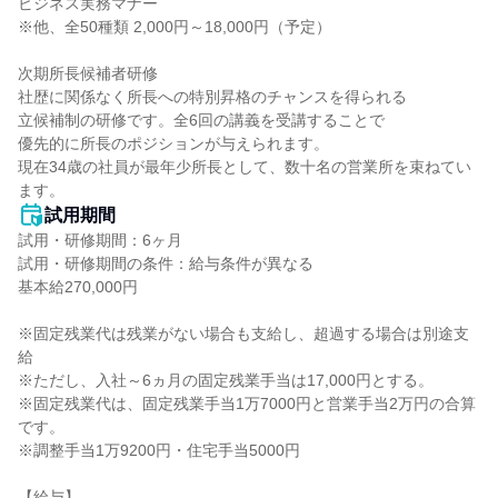
ビジネス実務マナー

※他、全50種類 2,000円～18,000円（予定）

次期所長候補者研修

社歴に関係なく所長への特別昇格のチャンスを得られる

立候補制の研修です。全6回の講義を受講することで

優先的に所長のポジションが与えられます。

現在34歳の社員が最年少所長として、数十名の営業所を束ねてい
ます。
試用期間
試用・研修期間：6ヶ月

試用・研修期間の条件：給与条件が異なる

基本給270,000円

※固定残業代は残業がない場合も支給し、超過する場合は別途支
給

※ただし、入社～6ヵ月の固定残業手当は17,000円とする。

※固定残業代は、固定残業手当1万7000円と営業手当2万円の合算
です。

※調整手当1万9200円・住宅手当5000円

【給与】
