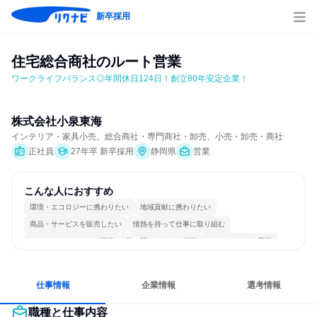
新卒採用
住宅総合商社のルート営業
ワークライフバランス◎年間休日124日！創立80年安定企業！
株式会社小泉東海
インテリア・家具小売、総合商社・専門商社・卸売、小売・卸売・商社
正社員
27年卒 新卒採用
静岡県
営業
こんな人におすすめ
環境・エコロジーに携わりたい
地域貢献に携わりたい
商品・サービスを販売したい
情熱を持って仕事に取り組む
コミュニケーションが活発
常に新しいものに挑戦
チームワークを重視
長く同じ会社に居続けられる
多様な職種の人と関われる
人とたくさん会話する
仕事情報
企業情報
選考情報
職種と仕事内容