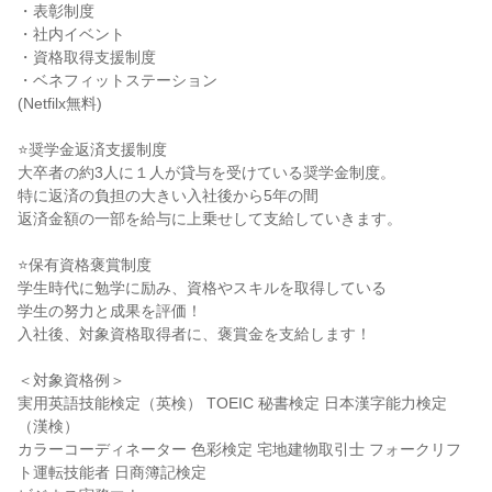
・表彰制度

・社内イベント

・資格取得支援制度

・ベネフィットステーション

(Netfilx無料)

⭐奨学金返済支援制度

大卒者の約3人に１人が貸与を受けている奨学金制度。

特に返済の負担の大きい入社後から5年の間

返済金額の一部を給与に上乗せして支給していきます。

⭐保有資格褒賞制度

学生時代に勉学に励み、資格やスキルを取得している

学生の努力と成果を評価！

入社後、対象資格取得者に、褒賞金を支給します！

＜対象資格例＞

実用英語技能検定（英検） TOEIC 秘書検定 日本漢字能力検定
（漢検）

カラーコーディネーター 色彩検定 宅地建物取引士 フォークリフ
ト運転技能者 日商簿記検定
