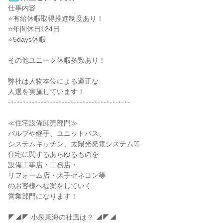
仕事内容

⭐有給休暇取得推進制度あり！

⭐年間休日124日

⭐5days休暇

その他ユニーク休暇多数あり！

弊社は人物本位による適正な

人選を実施しています！

-･-･-･-･-･-･-･-･-･-･-･-･-･-･-･-･-･-･-･-･-

≪住宅設備卸売部門≫

バルブや継手、ユニットバス、

システムキッチン、太陽光発電システム等

住宅に関するあらゆるものを

設備工事店・工務店・

リフォーム店・大手ゼネコン等

のお客様へ提案をしていく

営業部門になります！

◤◢◤ 小泉東海の社風は？ ◢◤◢
