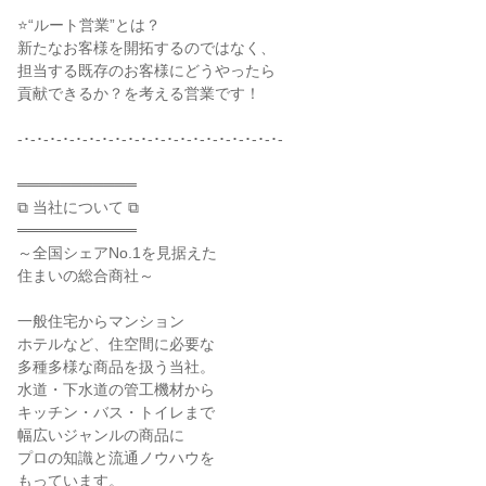
⭐“ルート営業”とは？

新たなお客様を開拓するのではなく、

担当する既存のお客様にどうやったら

貢献できるか？を考える営業です！

-･-･-･-･-･-･-･-･-･-･-･-･-･-･-･-･-･-･-･-･-

═══════════

⧉ 当社について ⧉

═══════════

～全国シェアNo.1を見据えた

住まいの総合商社～

一般住宅からマンション

ホテルなど、住空間に必要な

多種多様な商品を扱う当社。

水道・下水道の管工機材から

キッチン・バス・トイレまで

幅広いジャンルの商品に

プロの知識と流通ノウハウを

もっています。
