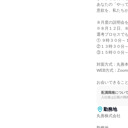
あなたの「やって
意欲を、私たちが
８月度の説明会を
※８月１２日、８
選考プロセスでも
① ９時３０分～
②１３時３０分～
③１５時００分～１
対面方式：丸善本
WEB方式：Zoom
お会いできるこ
配属職種につい
入社後は記載の職
勤務地
丸善株式会社

勤務地
