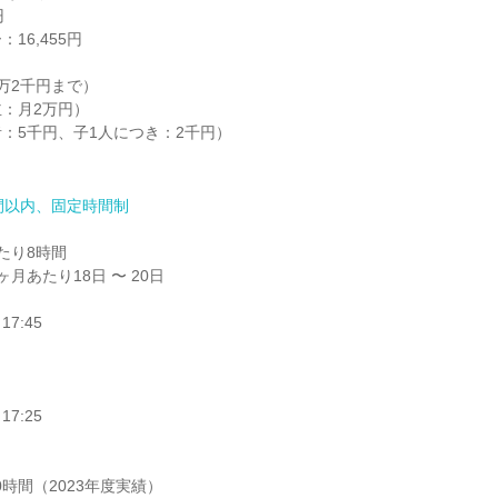


6,455円

万2千円まで）

：月2万円）

：5千円、子1人につき：2千円）

間以内、固定時間制
り8時間

月あたり18日 〜 20日

7:45

7:25

0時間（2023年度実績）