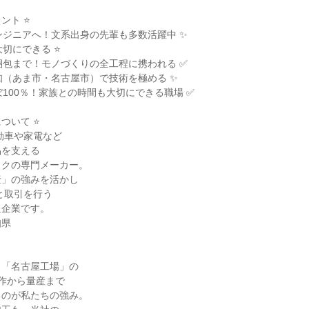
ト ⭐

ンジニアへ！文系出身の先輩も多数活躍中 ✨

切にできる ⭐

梱包まで！モノづくりの全工程に携われる ✅

知（あま市・名古屋市）で技術を極める ✨

ぼ100％！家族との時間も大切にできる職場 ✅

ついて ⭐

動車や家電など

を支える

クの専門メーカー。

」の強みを活かし

と取引を行う

企業です。

県

「名古屋工場」の

作から量産まで

のが私たちの強み。
