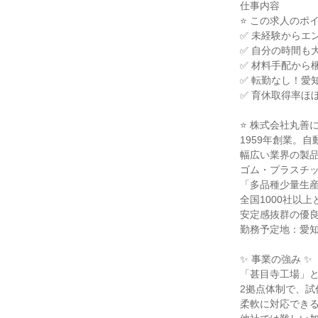
仕事内容

⭐ この求人のポイン
✅ 未経験からエ
✅ 自分の時間も大
✅ 材料手配から
✅ 転勤なし！愛
✅ 育休取得率ほ
⭐ 株式会社丸善に
1959年創業。自
幅広い業界の製品
ゴム・プラスチッ
「多品種少量生産
全国1000社以上
安定感抜群の優良
勤務予定地：愛知
✨ 事業の強み ✨

「甚目寺工場」と
2拠点体制で、試
柔軟に対応できる