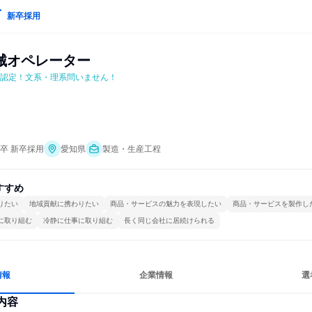
新卒採用
械オペレーター
業認定！文系・理系問いません！
年卒 新卒採用
愛知県
製造・生産工程
すすめ
りたい
地域貢献に携わりたい
商品・サービスの魅力を表現したい
商品・サービスを製作し
に取り組む
冷静に仕事に取り組む
長く同じ会社に居続けられる
情報
企業情報
選
内容