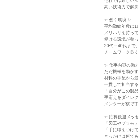
他社では難しい加
高い技術力で解決
✨ 働く環境 ✨

平均勤続年数は16.
メリハリを持って
働ける環境が整っ
20代～40代まで
チームワーク良く
✨ 仕事内容の魅力 
ただ機械を動かす
材料の手配から最
一貫して担当する
「自分がこの製品
手応えをダイレク
メンターが横で丁
✨ 応募歓迎メッセ
「図工やプラモデ
「手に職をつけて
きっかけは何でも