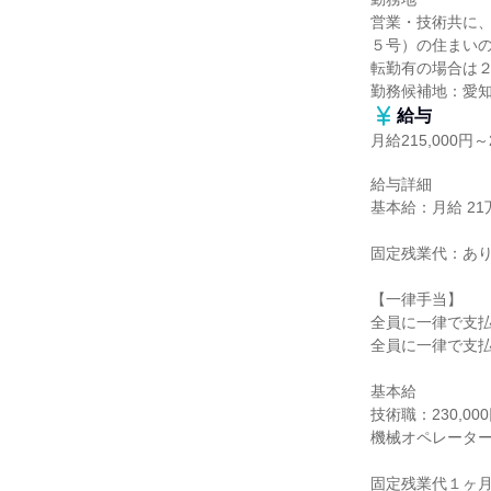
営業・技術共に
５号）の住まいの
転勤有の場合は２
勤務候補地：愛
給与
月給215,000円～2
給与詳細

基本給：月給 21万5
固定残業代：あり
【一律手当】

全員に一律で支払
全員に一律で支払
基本給

技術職：230,000
機械オペレーター：2
固定残業代１ヶ月