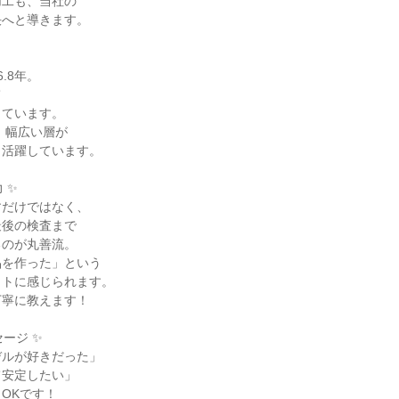
工も、当社の

へと導きます。

8年。



ています。

、幅広い層が

活躍しています。

✨

だけではなく、

後の検査まで

のが丸善流。

を作った」という

トに感じられます。

寧に教えます！

ージ ✨

ルが好きだった」

安定したい」

OKです！
