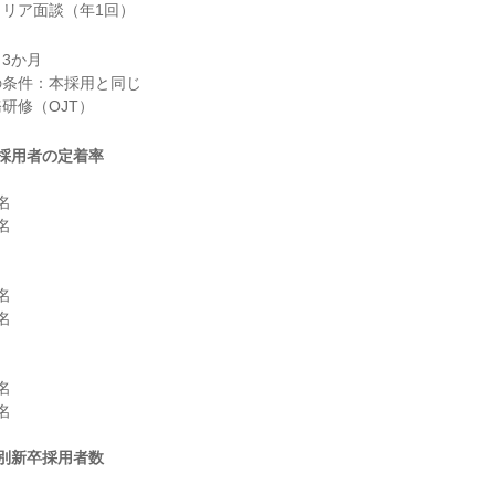
リア面談（年1回）
3か月

条件：本採用と同じ

採用者の定着率












別新卒採用者数