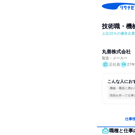
技術職・機
上位10％の優良企
丸善株式会社
製造・メーカー
正社員
27
こんな人にお
機械・機器に携わ
情熱を持って仕事
仕事
職種と仕事