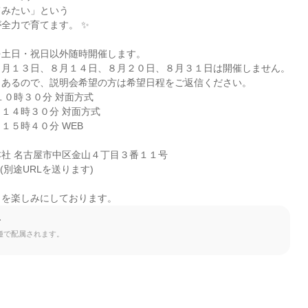
みたい」という

全力で育てます。 ✨

土日・祝日以外随時開催します。

月１３日、８月１４日、８月２０日、８月３１日は開催しません。

あるので、説明会希望の方は希望日程をご返信ください。

１０時３０分 対面方式

１４時３０分 対面方式

５時４０分 WEB

社 名古屋市中区金山４丁目３番１１号

(別途URLを送ります)

とを楽しみにしております。
て
種で配属されます。