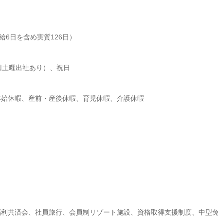
給6日を含め実質126日）

回土曜出社あり）、祝日

年始休暇、産前・産後休暇、育児休暇、介護休暇
福利共済会、社員旅行、会員制リゾート施設、資格取得支援制度、中型