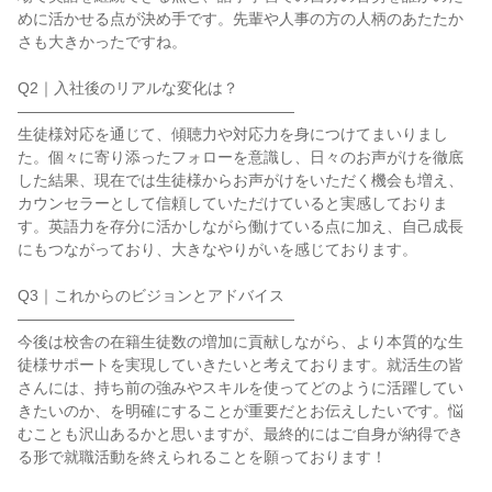
めに活かせる点が決め手です。先輩や人事の方の人柄のあたたか
さも大きかったですね。

Q2｜入社後のリアルな変化は？

――――――――――――――――――

生徒様対応を通じて、傾聴力や対応力を身につけてまいりまし
た。個々に寄り添ったフォローを意識し、日々のお声がけを徹底
した結果、現在では生徒様からお声がけをいただく機会も増え、
カウンセラーとして信頼していただけていると実感しておりま
す。英語力を存分に活かしながら働けている点に加え、自己成長
にもつながっており、大きなやりがいを感じております。

Q3｜これからのビジョンとアドバイス

――――――――――――――――――

今後は校舎の在籍生徒数の増加に貢献しながら、より本質的な生
徒様サポートを実現していきたいと考えております。就活生の皆
さんには、持ち前の強みやスキルを使ってどのように活躍してい
きたいのか、を明確にすることが重要だとお伝えしたいです。悩
むことも沢山あるかと思いますが、最終的にはご自身が納得でき
る形で就職活動を終えられることを願っております！
