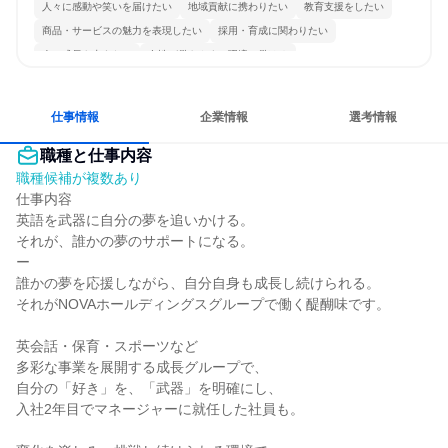
人々に感動や笑いを届けたい
地域貢献に携わりたい
教育支援をしたい
商品・サービスの魅力を表現したい
採用・育成に関わりたい
人の成長を支えたい
女性が働きやすい環境で働ける
日常的に外国語を使用する
若手が裁量を持てる環境
人とたくさん会話する
仕事情報
企業情報
選考情報
職種と仕事内容
職種候補が複数あり
仕事内容

英語を武器に自分の夢を追いかける。

それが、誰かの夢のサポートになる。

ー

誰かの夢を応援しながら、自分自身も成長し続けられる。

それがNOVAホールディングスグループで働く醍醐味です。

英会話・保育・スポーツなど

多彩な事業を展開する成長グループで、

自分の「好き」を、「武器」を明確にし、

入社2年目でマネージャーに就任した社員も。
