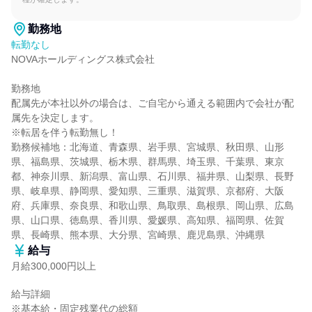
勤務地
転勤なし
NOVAホールディングス株式会社

勤務地

配属先が本社以外の場合は、ご自宅から通える範囲内で会社が配
属先を決定します。

※転居を伴う転勤無し！

勤務候補地：北海道、青森県、岩手県、宮城県、秋田県、山形
県、福島県、茨城県、栃木県、群馬県、埼玉県、千葉県、東京
都、神奈川県、新潟県、富山県、石川県、福井県、山梨県、長野
県、岐阜県、静岡県、愛知県、三重県、滋賀県、京都府、大阪
府、兵庫県、奈良県、和歌山県、鳥取県、島根県、岡山県、広島
県、山口県、徳島県、香川県、愛媛県、高知県、福岡県、佐賀
県、長崎県、熊本県、大分県、宮崎県、鹿児島県、沖縄県
給与
月給300,000円以上
給与詳細

※基本給・固定残業代の総額
