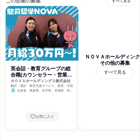
この企業の募集
すべて見る
ＮＯＶＡホールディング
その他の募集
株式会社
英会話・教育グループの総
すべて見る
合職(カウンセラー・営業・
事務など)
ＮＯＶＡホールディングス株式会社
翻訳・通訳、教育支援サービス、教育・学校
北海道、青森県、岩手県、宮城県、秋田
県、山形県、福島県、茨城県、栃木県、群馬
県、埼玉県、千葉県、東京都、神奈川県、新
潟県、富山県、石川県、福井県、山梨県、長
野県、岐阜県、静岡県、愛知県、三重県、滋
賀県、京都府、大阪府、兵庫県、奈良県、和
お気に入り
歌山県、鳥取県、島根県、岡山県、広島県、
山口県、徳島県、香川県、愛媛県、高知県、
福岡県、佐賀県、長崎県、熊本県、大分県、
宮崎県、鹿児島県、沖縄県