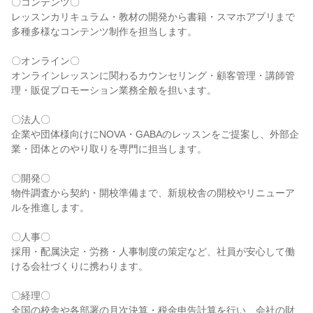
〇コンテンツ〇

レッスンカリキュラム・教材の開発から書籍・スマホアプリまで
多種多様なコンテンツ制作を担当します。

〇オンライン〇

オンラインレッスンに関わるカウンセリング・顧客管理・講師管
理・販促プロモーション業務全般を担います。

〇法人〇

企業や団体様向けにNOVA・GABAのレッスンをご提案し、外部企
業・団体とのやり取りを専門に担当します。

〇開発〇

物件調査から契約・開校準備まで、新規校舎の開校やリニューア
ルを推進します。

〇人事〇

採用・配属決定・労務・人事制度の策定など、社員が安心して働
ける会社づくりに携わります。

〇経理〇

全国の校舎や各部署の月次決算・税金申告計算を行い、会社の財