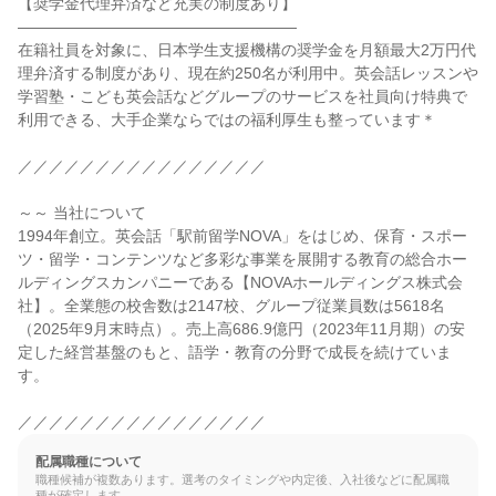
【奨学金代理弁済など充実の制度あり】

――――――――――――――――――

在籍社員を対象に、日本学生支援機構の奨学金を月額最大2万円代
理弁済する制度があり、現在約250名が利用中。英会話レッスンや
学習塾・こども英会話などグループのサービスを社員向け特典で
利用できる、大手企業ならではの福利厚生も整っています＊

／／／／／／／／／／／／／／／／

～～ 当社について

1994年創立。英会話「駅前留学NOVA」をはじめ、保育・スポー
ツ・留学・コンテンツなど多彩な事業を展開する教育の総合ホー
ルディングスカンパニーである【NOVAホールディングス株式会
社】。全業態の校舎数は2147校、グループ従業員数は5618名
（2025年9月末時点）。売上高686.9億円（2023年11月期）の安
定した経営基盤のもと、語学・教育の分野で成長を続けていま
す。

／／／／／／／／／／／／／／／／
配属職種について
職種候補が複数あります。選考のタイミングや内定後、入社後などに配属職
種が確定します。