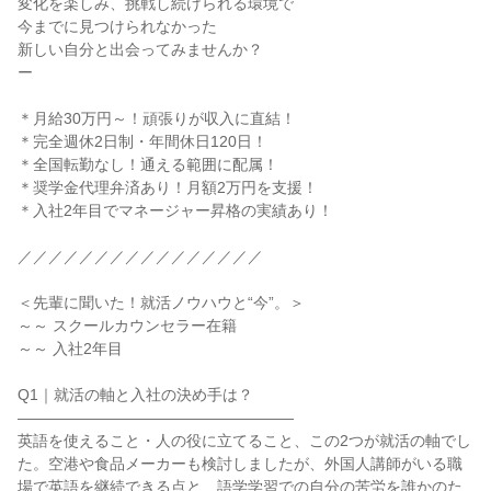
変化を楽しみ、挑戦し続けられる環境で

今までに見つけられなかった

新しい自分と出会ってみませんか？

ー

＊月給30万円～！頑張りが収入に直結！

＊完全週休2日制・年間休日120日！

＊全国転勤なし！通える範囲に配属！

＊奨学金代理弁済あり！月額2万円を支援！

＊入社2年目でマネージャー昇格の実績あり！

／／／／／／／／／／／／／／／／

＜先輩に聞いた！就活ノウハウと“今”。＞

～～ スクールカウンセラー在籍

～～ 入社2年目

Q1｜就活の軸と入社の決め手は？

――――――――――――――――――

英語を使えること・人の役に立てること、この2つが就活の軸でし
た。空港や食品メーカーも検討しましたが、外国人講師がいる職
場で英語を継続できる点と、語学学習での自分の苦労を誰かのた