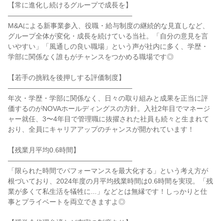
【常に進化し続けるグループで成長を】

――――――――――――――――――

M&Aによる新事業参入、役職・給与制度の継続的な見直しなど、
グループ全体が変化・成長を続けている当社。「自分の意見を言
いやすい」「風通しの良い職場」という声が社内に多く、学歴・
学部に関係なく誰もがチャンスをつかめる職場です◎

【若手の挑戦を後押しする評価制度】

――――――――――――――――――

年次・学歴・学部に関係なく、日々の取り組みと成果を正当に評
価するのがNOVAホールディングスの方針。入社2年目でマネージ
ャー就任、3〜4年目で管理職に抜擢された社員も続々と生まれて
おり、全員にキャリアアップのチャンスが開かれています！

【残業月平均0.6時間】

――――――――――――――――――

「限られた時間でパフォーマンスを最大化する」という考え方が
根づいており、2024年度の月平均残業時間は0.6時間を実現。「残
業が多くて私生活を犠牲に...」などとは無縁です！しっかりと仕
事とプライベートを両立できますよ◎
