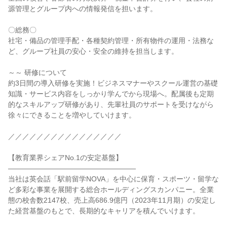
源管理とグループ内への情報発信を担います。

〇総務〇

社宅・備品の管理手配・各種契約管理・所有物件の運用・法務な
ど、グループ社員の安心・安全の維持を担当します。

～～ 研修について

約3日間の導入研修を実施！ビジネスマナーやスクール運営の基礎
知識・サービス内容をしっかり学んでから現場へ。配属後も定期
的なスキルアップ研修があり、先輩社員のサポートを受けながら
徐々にできることを増やしていけます。

／／／／／／／／／／／／／／／／

【教育業界シェアNo.1の安定基盤】

――――――――――――――――――

当社は英会話「駅前留学NOVA」を中心に保育・スポーツ・留学な
ど多彩な事業を展開する総合ホールディングスカンパニー。全業
態の校舎数2147校、売上高686.9億円（2023年11月期）の安定し
た経営基盤のもとで、長期的なキャリアを積んでいけます。
