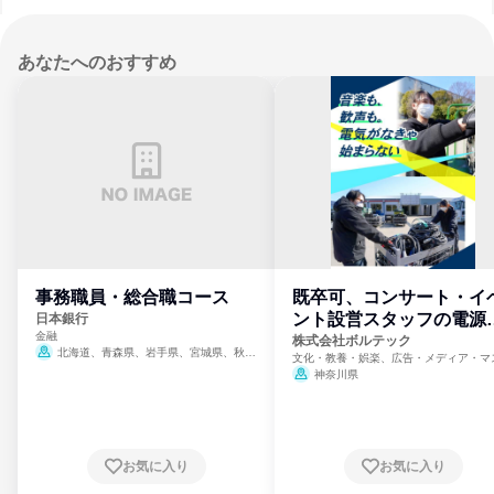
あなたへのおすすめ
事務職員・総合職コース
既卒可、コンサート・イ
ント設営スタッフの電源
日本銀行
金融
門
株式会社ボルテック
北海道、青森県、岩手県、宮城県、秋田
文化・教養・娯楽、広告・メディア・マ
県、山形県、福島県、茨城県、群馬県、埼玉
ミ、電力・ガス・水道・エネルギー
神奈川県
県、東京都、神奈川県、新潟県、富山県、石
川県、福井県、山梨県、長野県、静岡県、愛
知県、京都府、大阪府、兵庫県、鳥取県、島
根県、岡山県、広島県、山口県、徳島県、香
川県、愛媛県、高知県、福岡県、佐賀県、長
お気に入り
お気に入り
崎県、熊本県、大分県、宮崎県、鹿児島県、
沖縄県