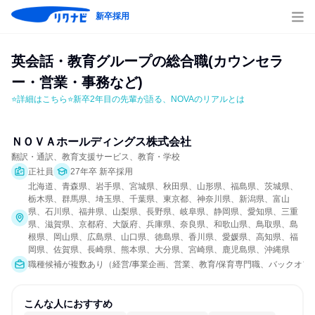
新卒採用
英会話・教育グループの総合職(カウンセラ
ー・営業・事務など)
⭐詳細はこちら⭐新卒2年目の先輩が語る、NOVAのリアルとは
ＮＯＶＡホールディングス株式会社
翻訳・通訳、教育支援サービス、教育・学校
正社員
27年卒 新卒採用
北海道、青森県、岩手県、宮城県、秋田県、山形県、福島県、茨城県、
栃木県、群馬県、埼玉県、千葉県、東京都、神奈川県、新潟県、富山
県、石川県、福井県、山梨県、長野県、岐阜県、静岡県、愛知県、三重
県、滋賀県、京都府、大阪府、兵庫県、奈良県、和歌山県、鳥取県、島
根県、岡山県、広島県、山口県、徳島県、香川県、愛媛県、高知県、福
岡県、佐賀県、長崎県、熊本県、大分県、宮崎県、鹿児島県、沖縄県
職種候補が複数あり（経営/事業企画、営業、教育/保育専門職、バックオフ
こんな人におすすめ