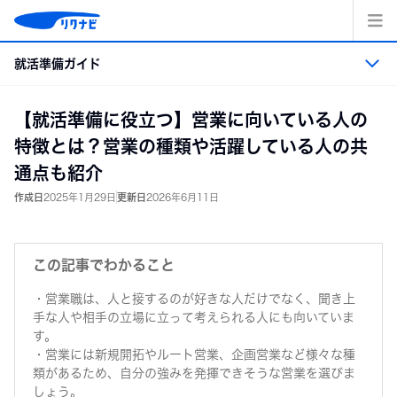
コ
ン
テ
就活準備ガイド
ン
ツ
へ
就活準備ガイド トップ
【就活準備に役立つ】営業に向いている人の
ス
キッ
特徴とは？営業の種類や活躍している人の共
プ
就活準備
通点も紹介
作成日
2025年1月29日
更新日
2026年6月11日
業界・職業・企業研究
エントリーシート・適性検査の準備
この記事でわかること
・営業職は、人と接するのが好きな人だけでなく、聞き上
面接
手な人や相手の立場に立って考えられる人にも向いていま
す。
・営業には新規開拓やルート営業、企画営業など様々な種
インターンシップ＆キャリア
類があるため、自分の強みを発揮できそうな営業を選びま
しょう。