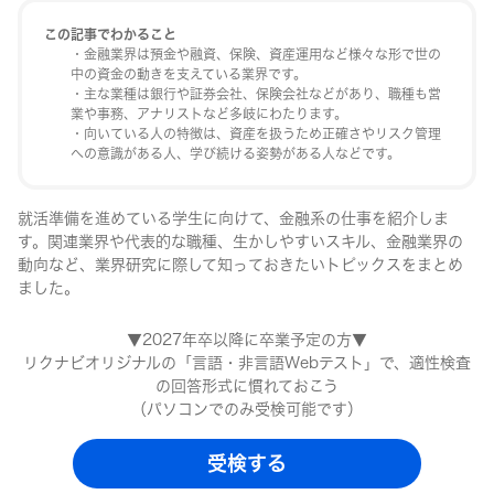
大学1・2年生
この記事でわかること
・金融業界は預金や融資、保険、資産運用など様々な形で世の
中の資金の動きを支えている業界です。
・主な業種は銀行や証券会社、保険会社などがあり、職種も営
業や事務、アナリストなど多岐にわたります。
・向いている人の特徴は、資産を扱うため正確さやリスク管理
への意識がある人、学び続ける姿勢がある人などです。
就活準備を進めている学生に向けて、金融系の仕事を紹介しま
す。関連業界や代表的な職種、生かしやすいスキル、金融業界の
動向など、業界研究に際して知っておきたいトピックスをまとめ
ました。
▼2027年卒以降に卒業予定の方▼
リクナビオリジナルの「言語・非言語Webテスト」で、適性検査
の回答形式に慣れておこう
（パソコンでのみ受検可能です）
受検する