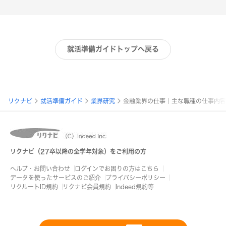
就活準備ガイドトップへ戻る
パ
リクナビ
就活準備ガイド
業界研究
金融業界の仕事｜主な職種の仕事内容
ン
く
ず
リクナビ（27卒以降の全学年対象）をご利用の方
リ
ヘルプ・お問い合わせ
ログインでお困りの方はこちら
ス
データを使ったサービスのご紹介
プライバシーポリシー
リクルートID規約
リクナビ会員規約
Indeed規約等
ト