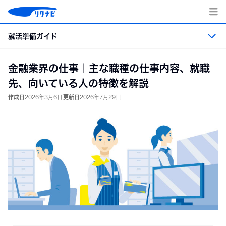
コ
ン
テ
就活準備ガイド
ン
ツ
へ
就活準備ガイド トップ
金融業界の仕事｜主な職種の仕事内容、就職
ス
キッ
先、向いている人の特徴を解説
プ
就活準備
作成日
2026年3月6日
更新日
2026年7月29日
業界・職業・企業研究
エントリーシート・適性検査の準備
面接
インターンシップ＆キャリア