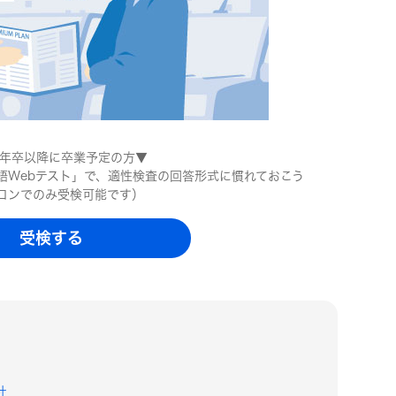
1・2年生
27年卒以降に卒業予定の方▼
語Webテスト」で、適性検査の回答形式に慣れておこう
コンでのみ受検可能です）
受検する
社