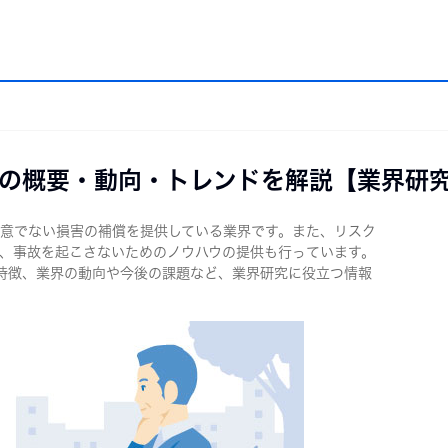
の概要・動向・トレンドを解説【業界研
職業・企業研究
エントリーシート・適性検査の準備
面接
意でない損害の補償を提供している業界です。また、リスク
、事故を起こさないためのノウハウの提供も行っています。
研究
エントリーシート
面接
特徴、業界の動向や今後の課題など、業界研究に役立つ情報
研究
適性検査の準備
内定
研究
・OG訪問
説明会（セミナー）
の就活
・2年生