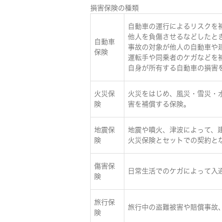
損害保険の種類
自動車の運行によるリスクを
他人を負傷させるなどしたと
自動車
事故の対象が他人の自動車や
保険
運転手や同乗者のケガなどを
自身が所有する自動車の損害
火災保
火災をはじめ、風災・雪災・
険
害を補償する保険。
地震保
地震や噴火、津波によって、
険
火災保険とセットでの契約と
傷害保
日常生活でのケガによって入
険
旅行保
旅行中の盗難被害や賠償事故
険