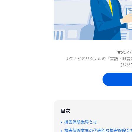
基礎知識
大学
面接準備
体験談
Q&A
▼20
リクナビオリジナルの「言語・非言
（パソ
目次
損害保険業界とは
損害保険業界の代表的な損害保険会