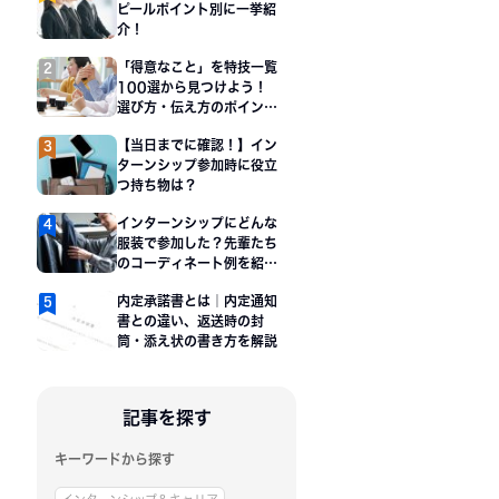
ピールポイント別に一挙紹
介！
「得意なこと」を特技一覧
100選から見つけよう！
選び方・伝え方のポイント
も解説
【当日までに確認！】イン
ターンシップ参加時に役立
つ持ち物は？
インターンシップにどんな
服装で参加した？先輩たち
のコーディネート例を紹
介！
内定承諾書とは｜内定通知
書との違い、返送時の封
筒・添え状の書き方を解説
記事を探す
キーワードから探す