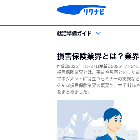
コ
ン
テ
ン
ツ
就活準備ガイド
へ
ス
キッ
就活準備ガイド トップ
損害保険業界とは？業界
プ
作成日
2025年11月27日
更新日
2026年7月24日
就活準備
業界・
損害保険業界とは、事故や災害といった故
マネジメントに役立つセミナーの実施など
就活準備
業界
そんな損害保険業界の概要や、大手4社の
就活用語集
企業
をまとめました。
就活マナー
職種
就活スケジュール
OB
会社
外資
インターンシップ＆キャリア
大学1