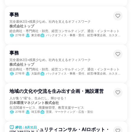
事務
完全週休2日×残業少なめ。社内を支えるオフィスワーク
株式会社トップ
総合商社・専門商社・卸売、経営コンサルティング、通信・インターネット
27年卒
東京都
バックオフィス・事務・受付、経営/事業企画、カスタマーサポート/コールセンター
事務
完全週休2日×残業少なめ。社内を支えるオフィスワーク
株式会社トップ
総合商社・専門商社・卸売、経営コンサルティング、通信・インターネット
27年卒
大阪府
バックオフィス・事務・受付、経営/事業企画、カスタマーサポート/コールセンター
地域の文化や交流を生み出す企画・施設運営
人が集う“場”を、生みだし、輝かせる！
日本環境マネジメント株式会社
生活関連サービス、廃棄物管理、教育支援サービス
27年卒
埼玉県
営業、マーケティング・広告・宣伝
締切：8月31日
法人営業(セキュリティコンサル・AIロボット・