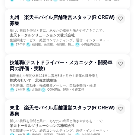
九州 楽天モバイル店舗運営スタッフ(R CREW)
募集
新しい挑戦を仲間と共に。あなたの成長と働きやすさをここで。
楽天トータルソリューションズ株式会社
生活関連サービス、経営コンサルティング、通信・インターネット
27年卒
福岡県、佐賀県、長崎県、熊本県、大分県、宮崎県、鹿児島県
小売販売/流通
技能職(テストドライバー・メカニック・開発車
両の評価・実験)
転勤無し✨年間休日121日に賞与5.8ヶ月分！新築の独身寮も
株式会社いすゞ北海道試験場
研究開発、自動車・輸送機器メーカー、自動車整備・修理
27年卒
北海道
交通/運輸、製造・生産工程
東北 楽天モバイル店舗運営スタッフ(R CREW)
募集
新しい挑戦を仲間と共に。あなたの成長と働きやすさをここで。
楽天トータルソリューションズ株式会社
生活関連サービス、経営コンサルティング、通信・インターネット
27年卒
青森県、岩手県、宮城県、秋田県、山形県、福島県
小売販売/流通