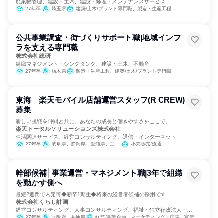
廃棄物管理、建設・土木、建設・修理・メンテナンスサービス
27年卒
埼玉県
建築/土木/プラント専門職、製造・生産工程
公共事業調査・街づくりサポート職|地域インフ
ラを支える専門職
株式会社総研
組織マネジメント・シンクタンク、建設・土木、不動産
27年卒
栃木県
製造・生産工程、建築/土木/プラント専門職
東海 楽天モバイル店舗運営スタッフ(R CREW)
募集
新しい挑戦を仲間と共に。あなたの成長と働きやすさをここで。
楽天トータルソリューションズ株式会社
生活関連サービス、経営コンサルティング、通信・インターネット
27年卒
岐阜県、静岡県、愛知県、三重県
小売販売/流通
幹部候補│事業運営・マネジメント職|3年で組織
を動かす側へ
最短2週間で内定可◆新卒1期生◆将来の経営者候補の採用です
株式会社くらし計画
経営コンサルティング、人事コンサルティング、福祉・独立行政法人・
NGO・NPO
27年卒
大阪府、兵庫県
経営/事業企画、マーケティング・広告・宣伝