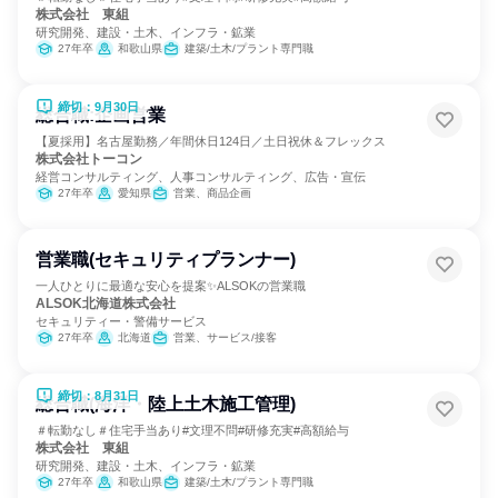
株式会社 東組
研究開発、建設・土木、インフラ・鉱業
27年卒
和歌山県
建築/土木/プラント専門職
締切：9月30日
総合職:企画営業
【夏採用】名古屋勤務／年間休日124日／土日祝休＆フレックス
株式会社トーコン
経営コンサルティング、人事コンサルティング、広告・宣伝
27年卒
愛知県
営業、商品企画
営業職(セキュリティプランナー)
一人ひとりに最適な安心を提案✨ALSOKの営業職
ALSOK北海道株式会社
セキュリティー・警備サービス
27年卒
北海道
営業、サービス/接客
締切：8月31日
総合職(海洋・陸上土木施工管理)
＃転勤なし＃住宅手当あり#文理不問#研修充実#高額給与
株式会社 東組
研究開発、建設・土木、インフラ・鉱業
27年卒
和歌山県
建築/土木/プラント専門職