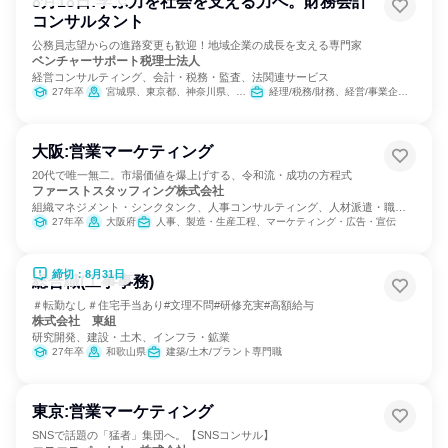
8月18日:学ぶ力を社会を支える力へ。財務会計
コンサルタント
公務員志望からの進路変更も歓迎！地域企業の成長を支える専門家
ベンチャーサポート税理士法人
経営コンサルティング、会計・税務・監査、法関連サービス
27年卒
宮城県、東京都、神奈川県、愛知県、大阪府、福岡県
経理/税務/財務、経営/事業企画、金融専門職
大阪:営業マーケティング
20代で唯一無二。市場価値を爆上げする、令和流・成功の方程式
ファーストスタッフィング株式会社
組織マネジメント・シンクタンク、人事コンサルティング、人材派遣・職業
紹介
27年卒
大阪府
人事、製造・生産工程、マーケティング・広告・宣伝
締切：8月31日
総合職(工事事務)
＃転勤なし＃住宅手当あり#文理不問#研修充実#高額給与
株式会社 東組
研究開発、建設・土木、インフラ・鉱業
27年卒
和歌山県
建築/土木/プラント専門職
東京:営業マーケティング
SNSで話題の「猛者」集団へ。【SNSコンサル】