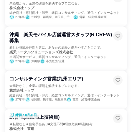
未経験から、企業の課題を解決するプロになる。
株式会社トップ
総合商社・専門商社・卸売、経営コンサルティング、通信・インターネット
27年卒
茨城県、群馬県、埼玉県、千葉県、東京都、神奈川県、長野県
営業、経営/事業企画
沖縄 楽天モバイル店舗運営スタッフ(R CREW)
募集
新しい挑戦を仲間と共に。あなたの成長と働きやすさをここで。
楽天トータルソリューションズ株式会社
生活関連サービス、経営コンサルティング、通信・インターネット
27年卒
沖縄県
小売販売/流通
コンサルティング営業(九州エリア)
未経験から、企業の課題を解決するプロになる。
株式会社トップ
総合商社・専門商社・卸売、経営コンサルティング、通信・インターネット
27年卒
福岡県、熊本県、鹿児島県
営業、経営/事業企画
締切：8月31日
総合職(船舶海上技術員)
＃転勤なし＃住宅手当あり#文理不問#研修充実#高額給与
株式会社 東組