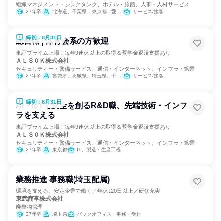
組織マネジメント・シンクタンク、ホテル・旅館、人事・人材サービス
27年卒
北海道、千葉県、東京都、愛知県、京都府、大阪府、広島県、福岡県、熊本県、沖縄県
サービス/接客
締切：8月31日
総合職 | 体育会系の方歓迎
東証プライム上場！毎年9連休以上の取得＆奨学金返済支援あり
ＡＬＳＯＫ株式会社
セキュリティー・警備サービス、通信・インターネット、インフラ・鉱業
27年卒
宮城県、茨城県、埼玉県、千葉県、東京都、神奈川県、山梨県、長野県、静岡県、愛知県、滋賀県、京都府、大阪府、兵庫県、奈良県、和歌山県、岡山県、山口県、徳島県、香川県、高知県、福岡県、熊本県、大分県
サービス/接客
締切：8月31日
AI・IoTで安全を創るR&D職、先端技術・インフ
ラを支える
東証プライム上場！毎年9連休以上の取得＆奨学金返済支援あり
ＡＬＳＯＫ株式会社
セキュリティー・警備サービス、通信・インターネット、インフラ・鉱業
27年卒
東京都
IT、製造・生産工程
業務推進 事務職(埼玉配属)
環境を支える、安定企業で働く／年休120日以上／研修充実
東武商事株式会社
廃棄物管理
27年卒
埼玉県
バックオフィス・事務・受付