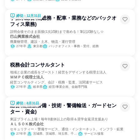
締切：12月31日
事務系総合職(総務・配車・業務などのバックオ
フィス業務)
説明会後そのまま面接(1次試験)まで進める！筆記試験なし☆
巴山興業株式会社
廃棄物管理、建設・土木、物流・運行管理
27年卒
東京都
バックオフィス・事務・受付、総務
税務会計コンサルタント
地域と企業の成長をブースト！経営をデザインする税理士法人
ＭＭＰＣ税理士法人
経営コンサルティング、会計・税務・監査、法関連サービス
27年卒
岐阜県
経営/事業企画、金融専門職
締切：8月31日
総合職(機械警備・技術・警備輸送・ガードセン
ター・資金)
東証プライム上場！毎年9連休以上の取得＆奨学金返済支援あり
ＡＬＳＯＫ株式会社
セキュリティー・警備サービス、通信・インターネット、インフラ・鉱業
27年卒
宮城県、茨城県、埼玉県、千葉県、東京都、神奈川県、山梨県、長野県、静岡県、愛知県、滋賀県、京都府、大阪府、兵庫県、奈良県、和歌山県、岡山県、山口県、徳島県、香川県、高知県、福岡県、熊本県、大分県
サービス/接客