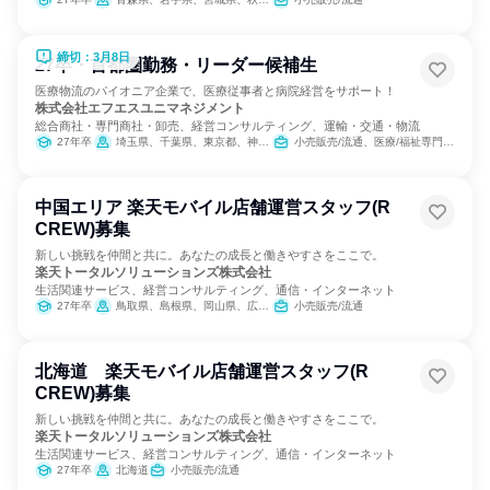
締切：3月8日
27卒・首都圏勤務・リーダー候補生
医療物流のパイオニア企業で、医療従事者と病院経営をサポート！
株式会社エフエスユニマネジメント
総合商社・専門商社・卸売、経営コンサルティング、運輸・交通・物流
27年卒
埼玉県、千葉県、東京都、神奈川県
小売販売/流通、医療/福祉専門職、交通/運輸、SCM/生産管理/購買/物流
中国エリア 楽天モバイル店舗運営スタッフ(R
CREW)募集
新しい挑戦を仲間と共に。あなたの成長と働きやすさをここで。
楽天トータルソリューションズ株式会社
生活関連サービス、経営コンサルティング、通信・インターネット
27年卒
鳥取県、島根県、岡山県、広島県、山口県
小売販売/流通
北海道 楽天モバイル店舗運営スタッフ(R
CREW)募集
新しい挑戦を仲間と共に。あなたの成長と働きやすさをここで。
楽天トータルソリューションズ株式会社
生活関連サービス、経営コンサルティング、通信・インターネット
27年卒
北海道
小売販売/流通