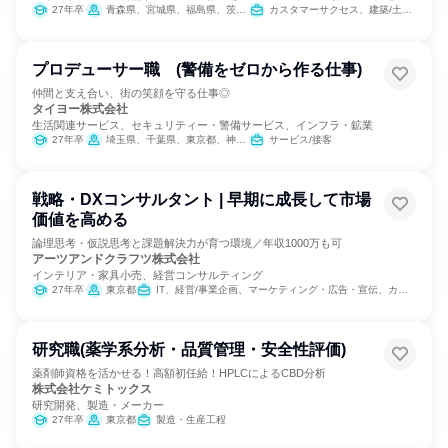
力・ガス・水道・エネルギー
27年卒
青森県、宮城県、福島県、茨城県、東京都、新潟県、福井県、静岡県
カスタマーサクセス、建築/土木/プラント専門職
プロデューサー職 (警備をゼロから作る仕事)
仲間と支え合い、街の笑顔を守る仕事◎
タイヨー株式会社
生活関連サービス、セキュリティー・警備サービス、インフラ・鉱業
27年卒
埼玉県、千葉県、東京都、神奈川県
サービス/接客
戦略・DXコンサルタント | 早期に成長して市場
価値を高める
論理思考・仮説思考と課題解決力が育つ環境／年収1000万も可
アーツアンドクラフツ株式会社
インテリア・家具小売、経営コンサルティング
27年卒
東京都
IT、経営/事業企画、マーケティング・広告・宣伝、カスタマーサクセス
研究職(薬学系分析・品質管理・安全性評価)
薬剤師資格を活かせる！高額初任給！HPLCによるCBD分析
株式会社ケミトックス
研究開発、製造・メーカー
27年卒
東京都
製造・生産工程