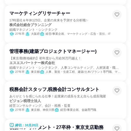
マーケティングリサーチャー
17時退社＆年休123日。企業の未来を予測する分析職✨
株式会社総合プランニング
組織マネジメント・シンクタンク
27年卒
大阪府
経営/事業企画、マーケティング・広告・宣伝、IT
管理事務(建築プロジェクトマネージャー)
【東京/勤務地確約】初年度から月給30万円越え！
エスエスパートナー株式会社
組織マネジメント・シンクタンク、人事コンサルティング、人材派遣・職業
紹介
27年卒
東京都
人事、製造・生産工程、建築/土木/プラント専門職、マーケティング・広告・宣伝
税務会計スタッフ,税務会計コンサルタント
ありがとうを感じられる仕事！起業家の成長を支え自らも成長飛躍
ビジョン税理士法人
経営コンサルティング、会計・税務・監査
27年卒
東京都、神奈川県
経営/事業企画、金融専門職
締切：10月20日
税務コンサルタント・27卒枠・東京支店勤務