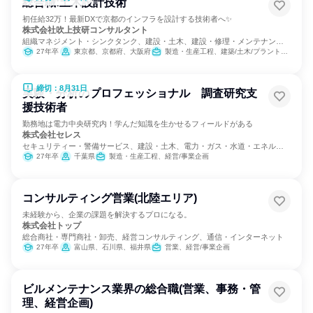
総合職:土木設計技術
初任給32万！最新DXで京都のインフラを設計する技術者へ✨
株式会社吹上技研コンサルタント
組織マネジメント・シンクタンク、建設・土木、建設・修理・メンテナンス
サービス
27年卒
東京都、京都府、大阪府
製造・生産工程、建築/土木/プラント専門職
締切：8月31日
実験・分析のプロフェッショナル 調査研究支
援技術者
勤務地は電力中央研究内！学んだ知識を生かせるフィールドがある
株式会社セレス
セキュリティー・警備サービス、建設・土木、電力・ガス・水道・エネルギ
ー
27年卒
千葉県
製造・生産工程、経営/事業企画
コンサルティング営業(北陸エリア)
未経験から、企業の課題を解決するプロになる。
株式会社トップ
総合商社・専門商社・卸売、経営コンサルティング、通信・インターネット
27年卒
富山県、石川県、福井県
営業、経営/事業企画
ビルメンテナンス業界の総合職(営業、事務・管
理、経営企画)