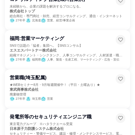
未経験から、企業の課題を解決するプロになる。
株式会社トップ
総合商社・専門商社・卸売、経営コンサルティング、通信・インターネット
27年卒
北海道
営業、経営/事業企画
福岡:営業マーケティング
SNSで話題の「猛者」集団へ。【SNSコンサル】
エスエスパートナー株式会社
組織マネジメント・シンクタンク、人事コンサルティング、人材派遣・職業
紹介
27年卒
福岡県
人事、製造・生産工程、マーケティング・広告・宣伝
営業職(埼玉配属)
★WEBセミナー8月・9月毎週開催中！（平日・土曜あり）★
東武商事株式会社
廃棄物管理
27年卒
埼玉県
営業
発電所等のセキュリティエンジニア職
東京電力グループ ※ハタラクエール受賞
日本原子力防護システム株式会社
セキュリティー・警備サービス、建設・修理・メンテナンスサービス、電