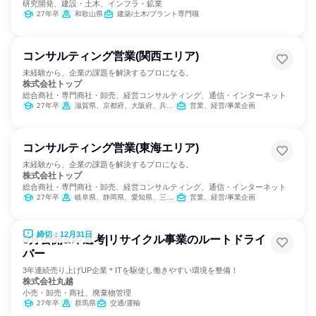
研究開発、建設・土木、インフラ・鉱業
27年卒
和歌山県
建築/土木/プラント専門職
コンサルティング営業(関西エリア)
未経験から、企業の課題を解決するプロになる。
株式会社トップ
総合商社・専門商社・卸売、経営コンサルティング、通信・インターネット
27年卒
滋賀県、京都府、大阪府、兵庫県
営業、経営/事業企画
コンサルティング営業(東海エリア)
未経験から、企業の課題を解決するプロになる。
株式会社トップ
総合商社・専門商社・卸売、経営コンサルティング、通信・インターネット
27年卒
岐阜県、静岡県、愛知県、三重県
営業、経営/事業企画
締切：12月31日
6月公開&即選考|リサイクル事業のルートドライ
バー
3年連続売り上げUP企業＊ITを駆使し働きやすい環境を整備！
株式会社丸越
小売・卸売・商社、廃棄物管理
27年卒
群馬県
交通/運輸