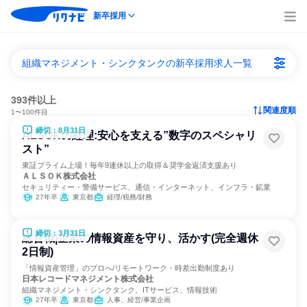
新卒採用
組織マネジメント・シンクタンクの新卒採用求人一覧
393件以上
関連度順
1〜100件目
締切：8月31日
ALSOKの経理:安心を支える”数字のスペシャリ
スト”
東証プライム上場！毎年9連休以上の取得＆奨学金返済支援あり
ＡＬＳＯＫ株式会社
セキュリティー・警備サービス、通信・インターネット、インフラ・鉱業
27年卒
東京都
経理/税務/財務
締切：3月31日
総合職|企業の情報資産を守り、活かす(完全週休
2日制)
「情報資産管理」のプロへ/リモートワーク・時差出勤制度あり
日本レコードマネジメント株式会社
組織マネジメント・シンクタンク、ITサービス、情報技術
27年卒
東京都
人事、経営/事業企画