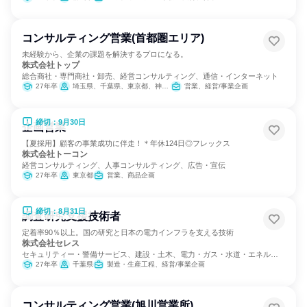
コンサルティング営業(首都圏エリア)
未経験から、企業の課題を解決するプロになる。
株式会社トップ
総合商社・専門商社・卸売、経営コンサルティング、通信・インターネット
27年卒
埼玉県、千葉県、東京都、神奈川県
営業、経営/事業企画
締切：9月30日
企画営業
【夏採用】顧客の事業成功に伴走！＊年休124日◎フレックス
株式会社トーコン
経営コンサルティング、人事コンサルティング、広告・宣伝
27年卒
東京都
営業、商品企画
締切：8月31日
調査研究支援技術者
定着率90％以上。国の研究と日本の電力インフラを支える技術
株式会社セレス
セキュリティー・警備サービス、建設・土木、電力・ガス・水道・エネルギ
ー
27年卒
千葉県
製造・生産工程、経営/事業企画
コンサルティング営業(旭川営業所)