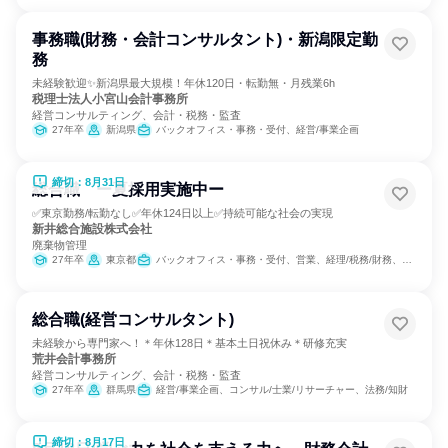
事務職(財務・会計コンサルタント)・新潟限定勤
務
未経験歓迎✨新潟県最大規模！年休120日・転勤無・月残業6h
税理士法人小宮山会計事務所
経営コンサルティング、会計・税務・監査
27年卒
新潟県
バックオフィス・事務・受付、経営/事業企画
締切：8月31日
総合職 ー夏採用実施中ー
✅東京勤務/転勤なし✅年休124日以上✅持続可能な社会の実現
新井総合施設株式会社
廃棄物管理
27年卒
東京都
バックオフィス・事務・受付、営業、経理/税務/財務、人事、総務、広報/IR
総合職(経営コンサルタント)
未経験から専門家へ！＊年休128日＊基本土日祝休み＊研修充実
荒井会計事務所
経営コンサルティング、会計・税務・監査
27年卒
群馬県
経営/事業企画、コンサル/士業/リサーチャー、法務/知財
締切：8月17日