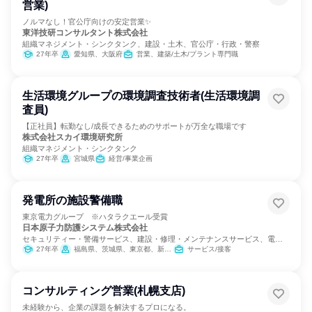
営業)
ノルマなし！官公庁向けの安定営業✨
東洋技研コンサルタント株式会社
組織マネジメント・シンクタンク、建設・土木、官公庁・行政・警察
27年卒
愛知県、大阪府
営業、建築/土木/プラント専門職
生活環境グループの環境調査技術者(生活環境調
査員)
【正社員】転勤なし/成長できるためのサポートが万全な職場です
株式会社スカイ環境研究所
組織マネジメント・シンクタンク
27年卒
宮城県
経営/事業企画
発電所の施設警備職
東京電力グループ ※ハタラクエール受賞
日本原子力防護システム株式会社
セキュリティー・警備サービス、建設・修理・メンテナンスサービス、電
力・ガス・水道・エネルギー
27年卒
福島県、茨城県、東京都、新潟県、福井県、静岡県
サービス/接客
コンサルティング営業(札幌支店)
未経験から、企業の課題を解決するプロになる。