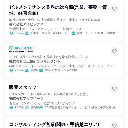
ビルメンテナンス業界の総合職(営業、事務・管
理、経営企画)
地域の安全・安心・快適な環境を届ける！未来を担う次世代募集！
株式会社アイビックス
生活関連サービス、セキュリティー・警備サービス
27年卒
千葉県、東京都、富山県、石川県、福井県、滋賀県、京都府
営業、サービス/接客、経理/税務/財務、人事、総務、IT、広報/IR、マーケティング・広告・宣伝、経営/事業企画
締切：8月31日
総合職:測量
初任給28万＆年休125日！最新技術を操る測量のプロへ✨
株式会社吹上技研コンサルタント
組織マネジメント・シンクタンク、建設・土木、建設・修理・メンテナンス
サービス
27年卒
京都府
建築/土木/プラント専門職
販売スタッフ
✅完全週休二日制✅昇給年1回・賞与年2回✅残業ほぼなし
株式会社プリマベーラ
百貨店・アパレル小売、経営コンサルティング
27年卒
群馬県
SCM/生産管理/購買/物流、サービス/接客、小売販売/流通、経営/事業企画
コンサルティング営業(関東・甲信越エリア)