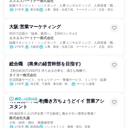
エスエスパートナー株式会社
組織マネジメント・シンクタンク、人事コンサルティング、人材派遣・職業
紹介
27年卒
東京都
人事、製造・生産工程、マーケティング・広告・宣伝
大阪:営業マーケティング
SNSで話題の「猛者」集団へ。【SNSコンサル】
エスエスパートナー株式会社
組織マネジメント・シンクタンク、人事コンサルティング、人材派遣・職業
紹介
27年卒
大阪府
人事、製造・生産工程、マーケティング・広告・宣伝
総合職 (将来の経営幹部を目指す)
【初任給30万1000円】誇りある仕事を、適正な報酬で。
タイヨー株式会社
生活関連サービス、セキュリティー・警備サービス、インフラ・鉱業
27年卒
埼玉県、千葉県、東京都、神奈川県
サービス/接客
締切：12月31日
6月公開&即選考|働き方ちょうどイイ 営業アシ
スタント
3年連続売り上げUP企業＊ITを駆使し働きやすい環境を整備！
株式会社丸越
小売・卸売・商社、廃棄物管理
27年卒
群馬県
バックオフィス・事務・受付、営業