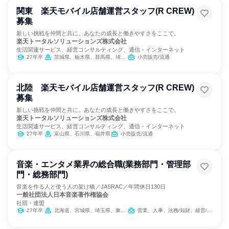
関東 楽天モバイル店舗運営スタッフ(R CREW)
募集
新しい挑戦を仲間と共に。あなたの成長と働きやすさをここで。
楽天トータルソリューションズ株式会社
生活関連サービス、経営コンサルティング、通信・インターネット
27年卒
茨城県、栃木県、群馬県、埼玉県、千葉県、東京都、神奈川県
小売販売/流通
北陸 楽天モバイル店舗運営スタッフ(R CREW)
募集
新しい挑戦を仲間と共に。あなたの成長と働きやすさをここで。
楽天トータルソリューションズ株式会社
生活関連サービス、経営コンサルティング、通信・インターネット
27年卒
富山県、石川県、福井県
小売販売/流通
音楽・エンタメ業界の総合職(業務部門・管理部
門・総務部門)
音楽を作る人と使う人の架け橋／JASRAC／年間休日130日
一般社団法人日本音楽著作権協会
社団・連盟
27年卒
北海道、宮城県、埼玉県、東京都、神奈川県、石川県、静岡県、愛知県、京都府、大阪府、広島県、香川県、福岡県、沖縄県
営業、人事、法務/知財、経営/事業企画、出版/メディア/芸能/エンタメ専門職