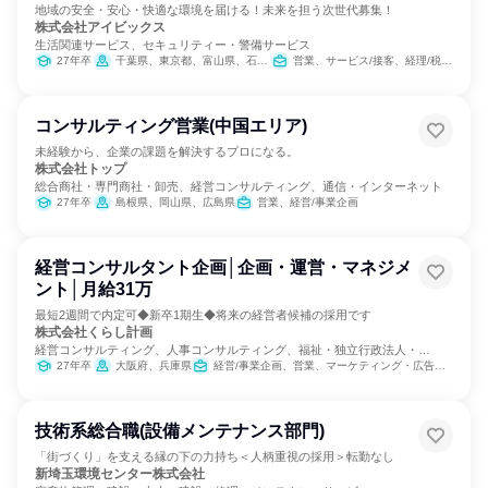
地域の安全・安心・快適な環境を届ける！未来を担う次世代募集！
株式会社アイビックス
生活関連サービス、セキュリティー・警備サービス
27年卒
千葉県、東京都、富山県、石川県、福井県、滋賀県、京都府
営業、サービス/接客、経理/税務/財務、人事、総務、IT、広報/IR、マーケティング・広告・宣伝、経営/事業企画
コンサルティング営業(中国エリア)
未経験から、企業の課題を解決するプロになる。
株式会社トップ
総合商社・専門商社・卸売、経営コンサルティング、通信・インターネット
27年卒
島根県、岡山県、広島県
営業、経営/事業企画
経営コンサルタント企画│企画・運営・マネジメ
ント│月給31万
最短2週間で内定可◆新卒1期生◆将来の経営者候補の採用です
株式会社くらし計画
経営コンサルティング、人事コンサルティング、福祉・独立行政法人・
NGO・NPO
27年卒
大阪府、兵庫県
経営/事業企画、営業、マーケティング・広告・宣伝
技術系総合職(設備メンテナンス部門)
「街づくり」を支える縁の下の力持ち＜人柄重視の採用＞転勤なし
新埼玉環境センター株式会社