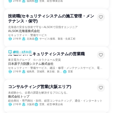
27年卒
福岡県
営業、経営/事業企画
技術職(セキュリティシステムの施工管理・メン
テナンス・保守)
北海道の安全を技術で守る✨ALSOKで目指すエンジニア
ALSOK北海道株式会社
セキュリティー・警備サービス
27年卒
北海道
サービス/接客、製造・生産工程
締切：3月31日
発電所内のセキュリティシステムの営業職
東京電力グループ ※ハタラクエール受賞
日本原子力防護システム株式会社
セキュリティー・警備サービス、建設・修理・メンテナンスサービス、電
力・ガス・水道・エネルギー
27年卒
福島県、茨城県、東京都、新潟県、福井県、静岡県
営業
コンサルティング営業(大阪エリア)
未経験から、企業の課題を解決するプロになる。
株式会社トップ
総合商社・専門商社・卸売、経営コンサルティング、通信・インターネット
27年卒
大阪府
営業、経営/事業企画