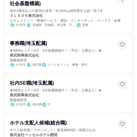
社会基盤構築)
毎年9連休以上の取得を推奨！ALSOKは福利厚生も超一流です
ＡＬＳＯＫ株式会社
セキュリティー・警備サービス、通信・インターネット、インフラ・鉱業
27年卒
宮城県、茨城県、埼玉県、千葉県、東京都、神奈川県、山梨県、長野県、静岡県、愛知県、滋賀県、京都府、大阪府、兵庫県、奈良県、和歌山県、岡山県、山口県、徳島県、香川県、高知県、福岡県、熊本県、大分県
営業
事務職(埼玉配属)
★WEBセミナー8月・9月毎週開催中！（平日・土曜あり）★
東武商事株式会社
廃棄物管理
27年卒
埼玉県
バックオフィス・事務・受付
社内SE職(埼玉配属)
★WEBセミナー8月・9月毎週開催中！（平日・土曜あり）★
東武商事株式会社
廃棄物管理
27年卒
埼玉県
IT
ホテル支配人候補(総合職)
ホテル経営職／マネジメント／家賃補助9割／残業少なめ
株式会社ベッセルホテル開発