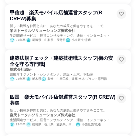
甲信越 楽天モバイル店舗運営スタッフ(R
CREW)募集
新しい挑戦を仲間と共に。あなたの成長と働きやすさをここで。
楽天トータルソリューションズ株式会社
生活関連サービス、経営コンサルティング、通信・インターネット
27年卒
新潟県、山梨県、長野県
小売販売/流通
建築法規チェック・建築技術職スタッフ|街の安
全を守る専門職|
株式会社総研
組織マネジメント・シンクタンク、建設・土木、不動産
27年卒
栃木県
製造・生産工程、建築/土木/プラント専門職
四国 楽天モバイル店舗運営スタッフ(R CREW)
募集
新しい挑戦を仲間と共に。あなたの成長と働きやすさをここで。
楽天トータルソリューションズ株式会社
生活関連サービス、経営コンサルティング、通信・インターネット
27年卒
徳島県、香川県、愛媛県、高知県
小売販売/流通