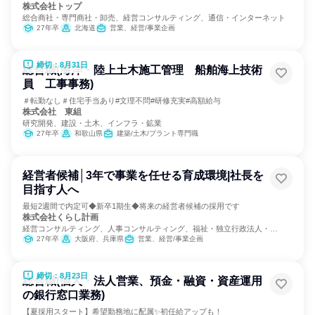
株式会社トップ
総合商社・専門商社・卸売、経営コンサルティング、通信・インターネット
27年卒
北海道
営業、経営/事業企画
締切：8月31日
総合職(海洋・陸上土木施工管理 船舶海上技術
員 工事事務)
＃転勤なし＃住宅手当あり#文理不問#研修充実#高額給与
株式会社 東組
研究開発、建設・土木、インフラ・鉱業
27年卒
和歌山県
建築/土木/プラント専門職
経営者候補│3年で事業を任せる育成環境|社長を
目指す人へ
最短2週間で内定可◆新卒1期生◆将来の経営者候補の採用です
株式会社くらし計画
経営コンサルティング、人事コンサルティング、福祉・独立行政法人・
NGO・NPO
27年卒
大阪府、兵庫県
営業、経営/事業企画
締切：8月23日
総合職(個人・法人営業、預金・融資・資産運用
の銀行窓口業務)
【夏採用スタート】希望勤務地に配属✨初任給アップも！