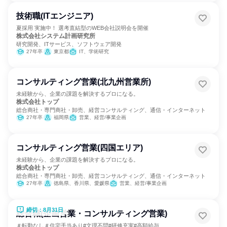
技術職(ITエンジニア)
夏採用 実施中！ 選考直結型のWEB会社説明会を開催
株式会社システム計画研究所
研究開発、ITサービス、ソフトウェア開発
27年卒
東京都
IT、学術研究
コンサルティング営業(北九州営業所)
未経験から、企業の課題を解決するプロになる。
株式会社トップ
総合商社・専門商社・卸売、経営コンサルティング、通信・インターネット
27年卒
福岡県
営業、経営/事業企画
コンサルティング営業(四国エリア)
未経験から、企業の課題を解決するプロになる。
株式会社トップ
総合商社・専門商社・卸売、経営コンサルティング、通信・インターネット
27年卒
徳島県、香川県、愛媛県
営業、経営/事業企画
締切：8月31日
総合職(企画営業・コンサルティング営業)
＃転勤なし＃住宅手当あり#文理不問#研修充実#高額給与