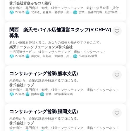
株式会社青森みちのく銀行
総合商社・専門商社・卸売、経営コンサルティング、銀行・信用金庫・貸付
27年卒
北海道、青森県、岩手県、宮城県、秋田県
営業、金融専門職、経営/事業企画
関西 楽天モバイル店舗運営スタッフ(R CREW)
募集
新しい挑戦を仲間と共に。あなたの成長と働きやすさをここで。
楽天トータルソリューションズ株式会社
生活関連サービス、経営コンサルティング、通信・インターネット
27年卒
滋賀県、京都府、大阪府、兵庫県、奈良県、和歌山県
小売販売/流通
コンサルティング営業(熊本支店)
未経験から、企業の課題を解決するプロになる。
株式会社トップ
総合商社・専門商社・卸売、経営コンサルティング、通信・インターネット
27年卒
熊本県
営業、経営/事業企画
コンサルティング営業(福岡支店)
未経験から、企業の課題を解決するプロになる。
株式会社トップ
総合商社・専門商社・卸売、経営コンサルティング、通信・インターネット