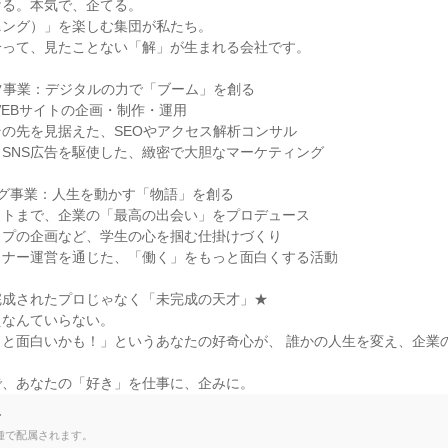
る。本気で、企てる。

ング）」を楽しむ集団が私たち。

って、見たことない「解」が生まれる会社です。

ンツ事業：デジタルの力で「ブーム」を創る

WEBサイトの企画・制作・運用

の先を見据えた、SEOやアクセス解析コンサル

SNS広告を駆使した、緻密で大胆なマーケティング

グ事業：人生を動かす「物語」を創る

トまで、企業の「最高の出会い」をプロデュース

プの企画など、学生の心を掴む仕掛けづくり

ナー運営を通じた、「働く」をもっと面白くする活動

成されたプロじゃなく「未完成の天才」★

なんていらない。

っと面白いかも！」というあなたの好奇心が、 誰かの人生を変え、企業
で、あなたの「好き」を仕事に、企みに。
て
種で配属されます。