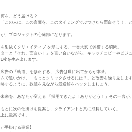
何を、どう届ける？

に「この人に、この言葉を、このタイミングでぶつけたら面白そう！」
が、プロジェクトの心臓部になります。

を射抜くクリエイティブ を形にする、一番大変で興奮する瞬間。

ターと「それ、面白い！」を言い合いながら、キャッチコピーやビジュ
1枚を生み出します。

広告の「軌道」を修正する、 広告は世に出てからが本番。

ムで追いかけ、「もっとクリックさせるには？」と改善を繰り返します
略するように、数値を見ながら最適解をハックしましょう。

の未来を、あなたが変える 「採用できたよ！ありがとう！」その一言が
もとに次の仕掛けを提案し、クライアントと共に成長していく。

上に最高です。

が手掛ける事業】
