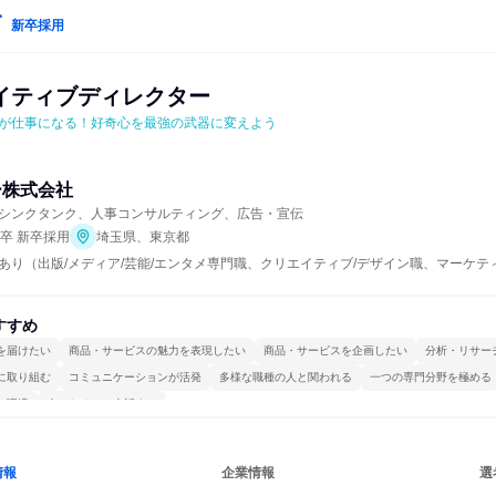
新卒採用
イティブディレクター
が仕事になる！好奇心を最強の武器に変えよう
ー株式会社
シンクタンク、人事コンサルティング、広告・宣伝
年卒 新卒採用
埼玉県、東京都
あり（出版/メディア/芸能/エンタメ専門職、クリエイティブ/デザイン職、マーケ
すすめ
を届けたい
商品・サービスの魅力を表現したい
商品・サービスを企画したい
分析・リサー
に取り組む
コミュニケーションが活発
多様な職種の人と関われる
一つの専門分野を極める
る環境
人とたくさん会話する
情報
企業情報
選