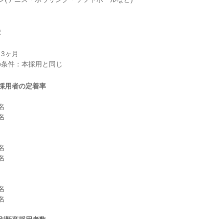
煙
3ヶ月

採用者の定着率











