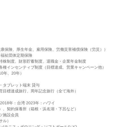
康保険、厚生年金、雇用保険、労働災害補償保険（労災））

福祉団体定期保険

持株制度、財形貯蓄制度、退職金・企業年金制度

各種インセンティブ制度（目標達成、営業キャンペーン他）

0年、20年）

・タブレット端末 貸与

営目標達成旅行、周年記念旅行（全て海外）

）、契約保養所（箱根・浜名湖・下呂など）

ツ施設会員

サル）

ン(テニス・ボウリング・ソフトボールなど)