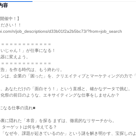
内容
開催中！】

ださい！！

nabi.com/n/job_descriptions/d33b01f2a2b5bc73/?from=job_search

＝＝＝＝＝＝＝＝＝＝＝＝

いじゃん！」が仕事になる！

器に変えよう。

＝＝＝＝＝＝＝＝＝＝＝＝

告」を作る時代は、もう終わり。

ョンは、企業の「困った」を、クリエイティブとマーケティングの力で


、あなただけの「面白そう！」という直感と、確かなデータで挑む。

化祭の前日のような、エキサイティングな仕事をしませんか？

になる仕事の流れ■

裏に隠れた「本音」を探る まずは、徹底的なリサーチから。

 ターゲットは何を考えてる？

ら「なぜ今、課題が起きているのか」という謎を解き明かす、宝探しの