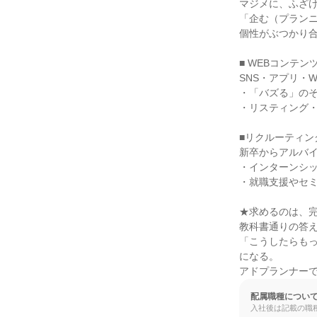
マジメに、ふざけ
「企む（プランニ
個性がぶつかり合
■ WEBコンテ
SNS・アプリ・
・「バズる」のそ
・リスティング・
■リクルーティン
新卒からアルバイ
・インターンシッ
・就職支援やセミ
★求めるのは、完
教科書通りの答え
「こうしたらも
になる。

アドプランナー
配属職種につい
入社後は記載の職