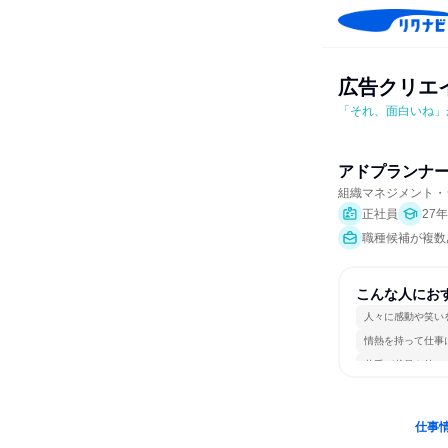
広告クリエ
「それ、面白いね」
アドプランナ
組織マネジメント・
正社員
27
職種候補が複数
こんな人にお
人々に感動や笑い
情熱を持って仕事
若手が裁量を持て
仕事