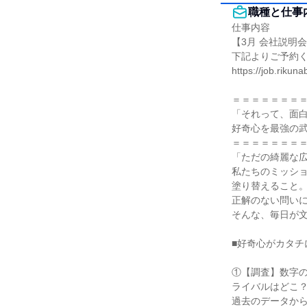
職種と仕事
仕事内容

【3月 会社説明会
下記よりご予約く
https://job.riku
＝＝＝＝＝＝＝＝
「それって、面白
好奇心を最強の武
＝＝＝＝＝＝＝＝
「ただの綺麗な広
私たちのミッシ
塗り替えること。
正解のない問いに
そんな、毎日が文
■好奇心がカタチ
①【調査】数字の
ライバルはどこ？
過去のデータか