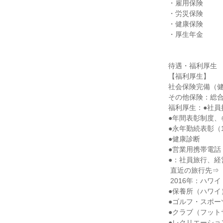
・雇用保険

・労災保険

・健康保険

・厚生年金

待遇・福利厚生

【福利厚生】

社会保険完備（健
その他保険：総合
福利厚生：●社員
●年間表彰制度、
●永年勤続表彰（1
●健康診断

●営業用携帯電話
●：社員旅行、経
 直近の旅行先⇒

 2016年：ハワイ 2018年：台湾 2023年：ハワイ

●保養所（ハワイ
●ゴルフ・スポー
●クラブ（フット
●レクリエーショ