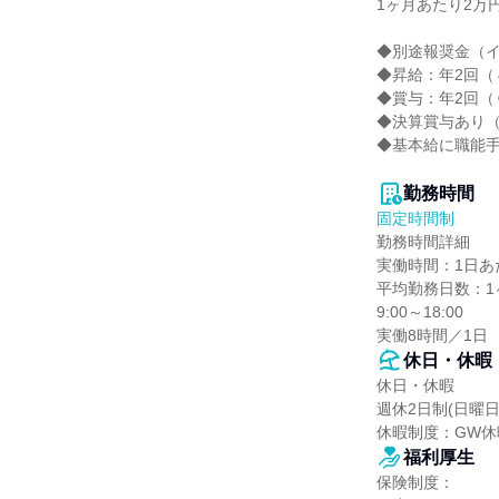
1ヶ月あたり2万円
◆別途報奨金（イ
◆昇給：年2回（４
◆賞与：年2回（６
◆決算賞与あり（
◆基本給に職能手当
勤務時間
固定時間制
勤務時間詳細

実働時間：1日あた
平均勤務日数：1ヶ
9:00～18:00

実働8時間／1日
休日・休暇
休日・休暇

週休2日制(日曜日
休暇制度：GW
福利厚生
保険制度：
