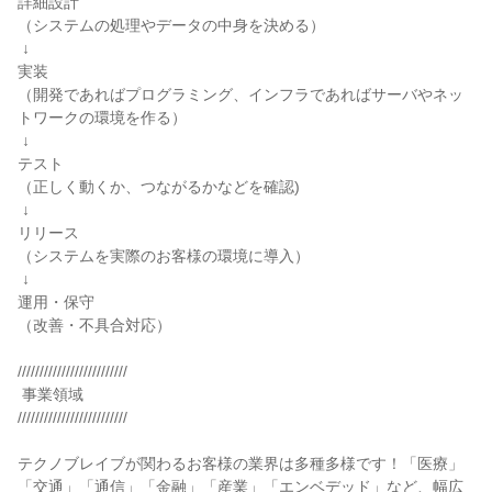
詳細設計

（システムの処理やデータの中身を決める）

 ↓

実装

（開発であればプログラミング、インフラであればサーバやネッ
トワークの環境を作る）

 ↓

テスト

（正しく動くか、つながるかなどを確認)

 ↓

リリース

（システムを実際のお客様の環境に導入）

 ↓

運用・保守

（改善・不具合対応）

/////////////////////////

 事業領域

/////////////////////////

テクノブレイブが関わるお客様の業界は多種多様です！「医療」
「交通」「通信」「金融」「産業」「エンベデッド」など、幅広