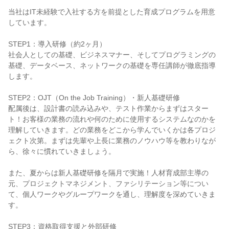
当社はIT未経験で入社する方を前提とした育成プログラムを用意
しています。

STEP1：導入研修（約2ヶ月）

社会人としての基礎、ビジネスマナー、そしてプログラミングの
基礎、データベース、ネットワークの基礎を専任講師が徹底指導
します。

STEP2：OJT（On the Job Training）・新人基礎研修

配属後は、設計書の読み込みや、テスト作業からまずはスター
ト！お客様の業務の流れや何のために使用するシステムなのかを
理解していきます。どの業務をどこから学んでいくかは各プロジ
ェクト次第。まずは先輩や上長に業務のノウハウ等を教わりなが
ら、徐々に慣れていきましょう。

また、夏からは新人基礎研修を隔月で実施！人材育成部主導の
元、プロジェクトマネジメント、ファシリテーション等につい
て、個人ワークやグループワークを通し、理解度を深めていきま
す。

STEP3：資格取得支援と外部研修
