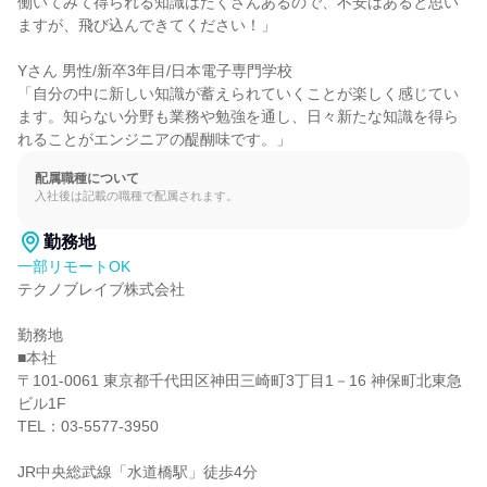
働いてみて得られる知識はたくさんあるので、不安はあると思い
ますが、飛び込んできてください！」

Yさん 男性/新卒3年目/日本電子専門学校

「自分の中に新しい知識が蓄えられていくことが楽しく感じてい
ます。知らない分野も業務や勉強を通し、日々新たな知識を得ら
れることがエンジニアの醍醐味です。」
配属職種について
入社後は記載の職種で配属されます。
勤務地
一部リモートOK
テクノブレイブ株式会社

勤務地

■本社

〒101-0061 東京都千代田区神田三崎町3丁目1－16 神保町北東急
ビル1F

TEL：03-5577-3950

JR中央総武線「水道橋駅」徒歩4分
