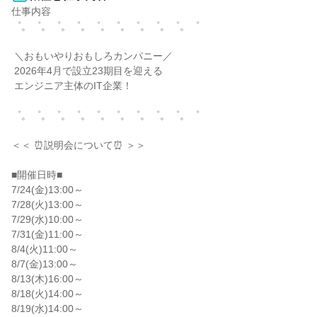
仕事内容

゜。゜。゜。゜。゜。゜。゜。゜。゜。゜

 ＼おもいやりおもしろカンパニー／

 2026年4月で設立23期目を迎える

 エンジニア主体のIT企業！

゜。゜。゜。゜。゜。゜。゜。゜。゜。゜

＜＜ ⏰説明会について⏰ ＞＞

■開催日時■

7/24(金)13:00～

7/28(火)13:00～

7/29(水)10:00～

7/31(金)11:00～

8/4(火)11:00～

8/7(金)13:00～

8/13(木)16:00～

8/18(火)14:00～

8/19(水)14:00～
