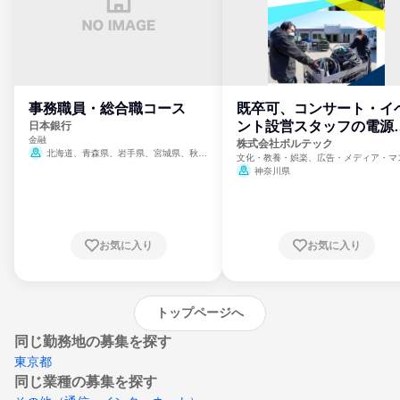
事務職員・総合職コース
既卒可、コンサート・イ
ント設営スタッフの電源
日本銀行
金融
門
株式会社ボルテック
北海道、青森県、岩手県、宮城県、秋田
文化・教養・娯楽、広告・メディア・マ
県、山形県、福島県、茨城県、群馬県、埼玉
ミ、電力・ガス・水道・エネルギー
神奈川県
県、東京都、神奈川県、新潟県、富山県、石
川県、福井県、山梨県、長野県、静岡県、愛
知県、京都府、大阪府、兵庫県、鳥取県、島
根県、岡山県、広島県、山口県、徳島県、香
川県、愛媛県、高知県、福岡県、佐賀県、長
お気に入り
お気に入り
崎県、熊本県、大分県、宮崎県、鹿児島県、
沖縄県
トップページへ
同じ勤務地の募集を探す
東京都
同じ業種の募集を探す