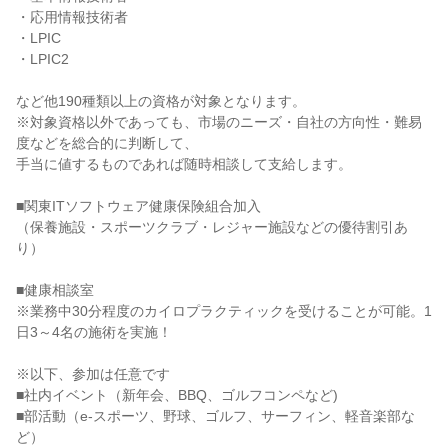
・応用情報技術者

・LPIC

・LPIC2

など他190種類以上の資格が対象となります。

※対象資格以外であっても、市場のニーズ・自社の方向性・難易
度などを総合的に判断して、

手当に値するものであれば随時相談して支給します。

■関東ITソフトウェア健康保険組合加入

（保養施設・スポーツクラブ・レジャー施設などの優待割引あ
り）

■健康相談室

※業務中30分程度のカイロプラクティックを受けることが可能。1
日3～4名の施術を実施！

※以下、参加は任意です

■社内イベント（新年会、BBQ、ゴルフコンペなど)

■部活動（e-スポーツ、野球、ゴルフ、サーフィン、軽音楽部な
ど）