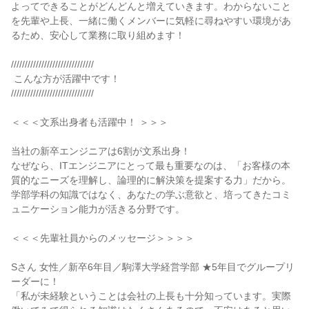
よってできることがどんどんと増えていきます。わからないこと
を先輩や上長、一緒に働くメンバーに気軽に尋ねやすい環境があ
るため、安心して業務に取り組めます！

//////////////////////////////

 こんな方が活躍中です！

//////////////////////////////

＜＜＜文系出身者も活躍中！ ＞＞＞

当社の新卒エンジニアは6割が文系出身！

なぜなら、ITエンジニアにとって最も重要なのは、「お客様の本
質的なニーズを理解し、論理的に解決策を提案する力」だから。

学部学科の知識ではなく、あなたの学ぶ意欲と、培ってきたコミ
ュニケーション能力が活きる分野です。

＜＜＜先輩社員からのメッセージ＞＞＞＞

Sさん 女性／新卒6年目／駒澤大学経営学部 ★5年目でグループリ
ーダーに！

「私が未経験ということは会社の上長も十分知っています。実際