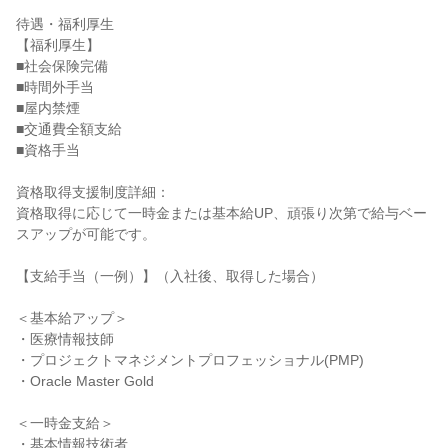
待遇・福利厚生

【福利厚生】

■社会保険完備

■時間外手当

■屋内禁煙

■交通費全額支給

■資格手当

資格取得支援制度詳細：

資格取得に応じて一時金または基本給UP、頑張り次第で給与ベー
スアップが可能です。

【支給手当（一例）】（入社後、取得した場合）

＜基本給アップ＞

・医療情報技師

・プロジェクトマネジメントプロフェッショナル(PMP)

・Oracle Master Gold

＜一時金支給＞

・基本情報技術者
