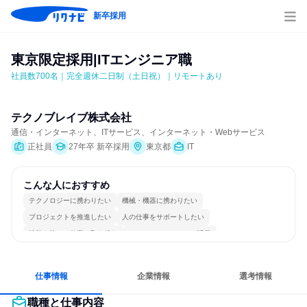
新卒採用
東京限定採用|ITエンジニア職
社員数700名｜完全週休二日制（土日祝）｜リモートあり
テクノブレイブ株式会社
通信・インターネット、ITサービス、インターネット・Webサービス
正社員
27年卒 新卒採用
東京都
IT
こんな人におすすめ
テクノロジーに携わりたい
機械・機器に携わりたい
プロジェクトを推進したい
人の仕事をサポートしたい
情熱を持って仕事に取り組む
コミュニケーションが活発
常に新しいものに挑戦
チームワークを重視
明確な目標を追いかける
人とたくさん会話する
仕事情報
企業情報
選考情報
職種と仕事内容