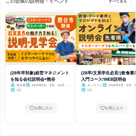
この企業の説明会・イベント
すべて見る
(28年卒対象)経営マネジメント
(28卒/文系学生必見!)飲食業
を知る会社説明会×熊谷
入門コース!WEB説明会
埼玉県
2026年8月・9月・10月・11
オンライン
2026年8月・9月・
月
1日
1日
お気に入り
お気に入り