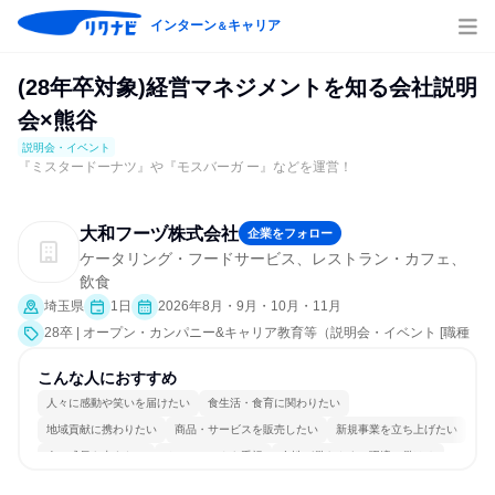
インターン
キャリア
＆
(28年卒対象)経営マネジメントを知る会社説明
会×熊谷
説明会・イベント
『ミスタードーナツ』や『モスバーガ ー』などを運営！
大和フーヅ株式会社
企業をフォロー
ケータリング・フードサービス、レストラン・カフェ、
飲食
埼玉県
1日
2026年8月・9月・10月・11月
28卒 | オープン・カンパニー&キャリア教育等（説明会・イベント [職種
研究、職場見学会、社員交流会、就活サポート、会社説明会、業界研
究]）
こんな人におすすめ
人々に感動や笑いを届けたい
食生活・食育に関わりたい
地域貢献に携わりたい
商品・サービスを販売したい
新規事業を立ち上げたい
人の成長を支えたい
チームワークを重視
女性が働きやすい環境で働ける
明確な目標を追いかける
若手が裁量を持てる環境