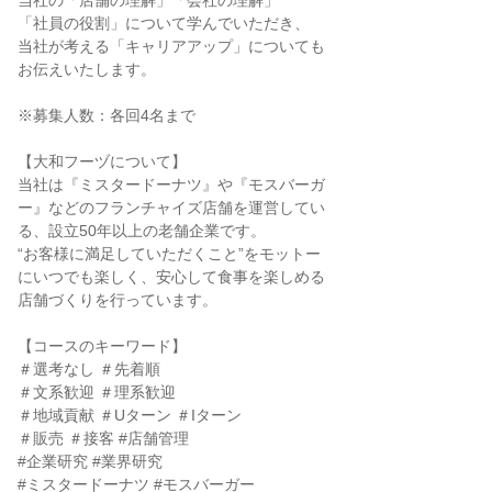
当社の「店舗の理解」「会社の理解」
「社員の役割」について学んでいただき、
当社が考える「キャリアアップ」についても
お伝えいたします。
※募集人数：各回4名まで
【大和フーヅについて】
当社は『ミスタードーナツ』や『モスバーガ
ー』などのフランチャイズ店舗を運営してい
る、設立50年以上の老舗企業です。
“お客様に満足していただくこと”をモットー
にいつでも楽しく、安心して食事を楽しめる
店舗づくりを行っています。
【コースのキーワード】
＃選考なし ＃先着順
＃文系歓迎 ＃理系歓迎
＃地域貢献 ＃Uターン ＃Iターン
＃販売 ＃接客 #店舗管理
#企業研究 #業界研究
#ミスタードーナツ #モスバーガー