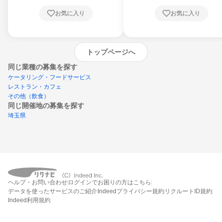
お気に入り
お気に入り
トップページへ
同じ業種の募集を探す
ケータリング・フードサービス
レストラン・カフェ
その他（飲食）
同じ開催地の募集を探す
埼玉県
エントリーするとプログラムの詳細案内を
ヘルプ・お問い合わせ
ログインでお困りの方はこちら
受け取れるようになります
データを使ったサービスのご紹介
Indeedプライバシー規約
リクルートID規約
Indeed利用規約
締切：なし
エントリー画面へ