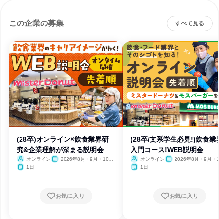
この企業の募集
すべて見る
(28卒)オンライン×飲食業界研
(28卒/文系学生必見!)飲食業
究&企業理解が深まる説明会
入門コース!WEB説明会
オンライン
2026年8月・9月・10
オンライン
2026年8月・9月・
月・11月
1日
1日
お気に入り
お気に入り