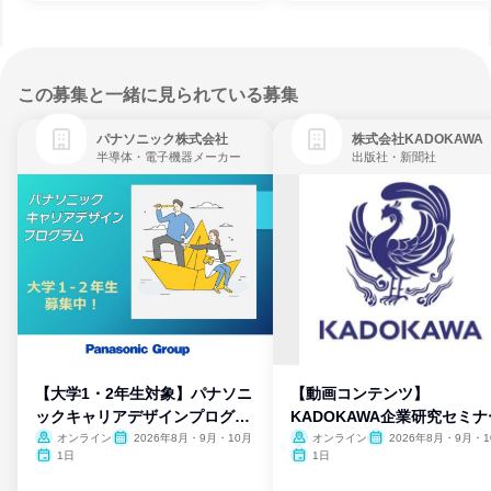
この募集と一緒に見られている募集
パナソニック株式会社
株式会社KADOKAWA
半導体・電子機器メーカー
出版社・新聞社
【大学1・2年生対象】パナソニ
【動画コンテンツ】
ックキャリアデザインプログラ
KADOKAWA企業研究セミナ
ム
オンライン
2026年8月・9月・10月
オンライン
2026年8月・9月・1
月・11月・12月
1日
1日