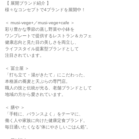
【 展開ブランド紹介 】
様々なコンセプトで4ブランドを展開中！
＜ musi-vege+／musi-vege+cafe ＞
彩り豊かな季節の蒸し野菜や小鉢を
ワンプレートで提供するレストラン＆カフェ
健康志向と見た目の美しさを両立し、
ライフスタイル提案型ブランドとして
注目されています。
＜ 冨士屋 ＞
「打ち立て・湯がきたて」にこだわった、
本格派の蕎麦と天ぷらの専門店。
職人の技と伝統が光る、老舗ブランドとして
地域の方から愛されています。
＜ 膳や ＞
「手軽に、バランスよく」をテーマに、
働く人や家族に向けた健康定食ブランド。
毎日通いたくなる“体にやさしいごはん処”。