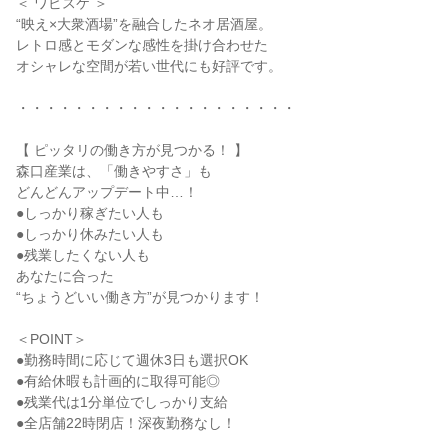
＜ ワビスケ ＞
“映え×大衆酒場”を融合したネオ居酒屋。
レトロ感とモダンな感性を掛け合わせた
オシャレな空間が若い世代にも好評です。
・・・・・・・・・・・・・・・・・・・・
【 ピッタリの働き方が見つかる！ 】
森口産業は、「働きやすさ」も
どんどんアップデート中…！
●しっかり稼ぎたい人も
●しっかり休みたい人も
●残業したくない人も
あなたに合った
“ちょうどいい働き方”が見つかります！
＜POINT＞
●勤務時間に応じて週休3日も選択OK
●有給休暇も計画的に取得可能◎
●残業代は1分単位でしっかり支給
●全店舗22時閉店！深夜勤務なし！