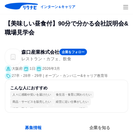
インターン
キャリア
＆
【美味しい昼食付】90分で分かる会社説明会&
職場見学会
森口産業株式会社
企業をフォロー
レストラン・カフェ、飲食
大阪府
1日
2026年3月
27卒・28卒・29卒 | オープン・カンパニー&キャリア教育等
こんな人におすすめ
人々に感動や笑いを届けたい
食生活・食育に関わりたい
商品・サービスを販売したい
経営に近い仕事がしたい
採用・育成に関わりたい
コミュニケーションが活発
女性が働きやすい環境で働ける
長く同じ会社に居続けられる
若手が裁量を持てる環境
人とたくさん会話する
募集情報
企業を知る