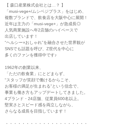
【 森口産業株式会社とは…？ 】
「musi-vege+/ムシベジプラス」をはじめ、
複数ブランドで、飲食店を大阪中心に展開！
近年は主力の「musi-vege+」が急成長◎
人気商業施設へ年2店舗のハイペースで
出店しています！
“ヘルシー×おしゃれ”を融合させた世界観が
SNSでも話題を呼び、Z世代を中心に
多くのファンを獲得中です♪
1962年の創業以来、
「ただの飲食業」にとどまらず、
“スタッフが笑顔で働けるからこそ、
お客様の満足が生まれる”という信念で、
事業も働き方もアップデートしてきました。
4ブランド・24店舗、従業員600名以上。
堅実さとスピード感を両立しながら、
さらなる成長を目指しています！
・・・・・・・・・・・・・・・・・・・・