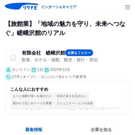
インターン
キャリア
＆
【旅館業】「地域の魅力を守り、未来へつな
ぐ」嵯峨沢館のリアル
有限会社 嵯峨沢館
企業をフォロー
飲食、ホテル・旅館、観光・旅行・宿泊
オンライン
1日
2025年12月
27卒 | オープン・カンパニー&キャリア教育等
こんな人におすすめ
人々に感動や笑いを届けたい
日本の良さを広めたい
穏やかで互いのペースを尊重
コミュニケーションが活発
冷静に仕事に取り組む
チームワークを重視
長く同じ会社に居続けられる
多様な職種の人と関われる
人とたくさん会話する
募集情報
企業を知る