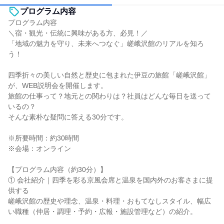
プログラム内容
プログラム内容
＼宿・観光・伝統に興味がある方、必見！／
「地域の魅力を守り、未来へつなぐ」嵯峨沢館のリアルを知ろ
う！
四季折々の美しい自然と歴史に包まれた伊豆の旅館「嵯峨沢館」
が、WEB説明会を開催します。
旅館の仕事って？地元との関わりは？社員はどんな毎日を送って
いるの？
そんな素朴な疑問に答える30分です。
※所要時間：約30時間
※会場：オンライン
【プログラム内容（約30分）】
① 会社紹介｜四季を彩る京風会席と温泉を国内外のお客さまに提
供する
嵯峨沢館の歴史や理念、温泉・料理・おもてなしスタイル、幅広
い職種（仲居・調理・予約・広報・施設管理など）の紹介。